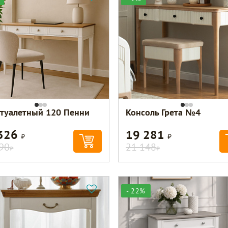
 туалетный 120 Пенни
Консоль Грета №4
 326
19 281
Р
Р
90
21 148
Р
Р
- 22%