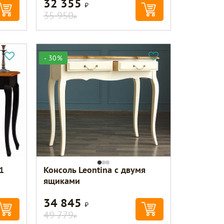
32 355
Р
35 950
Р
- 30%
1
Консоль Leontina с двумя
ящиками
34 845
Р
49 779
Р