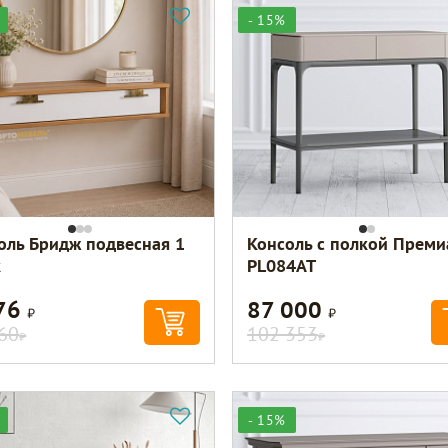
- 15%
оль Бридж подвесная 1
Консоль с полкой Преми
к
PL084AT
576
87 000
Р
Р
60
102 353
Р
Р
- 15%