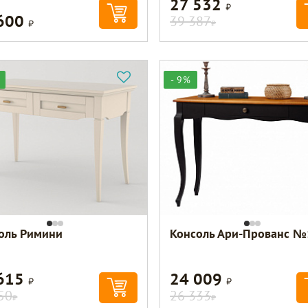
27 532
Р
 600
Р
39 387
Р
- 9%
оль Римини
Консоль Ари-Прованс №
 615
24 009
Р
Р
50
26 333
Р
Р