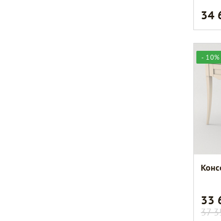
34
- 10%
Конс
33
37 3