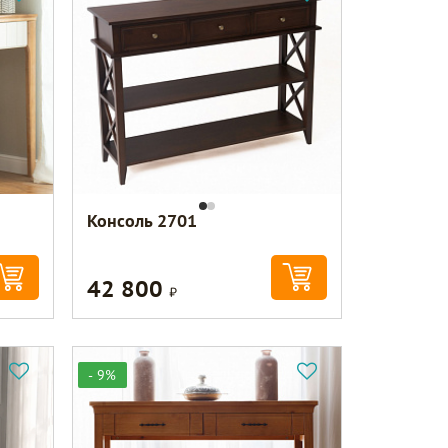
Консоль 2701
42 800
Р
- 9%