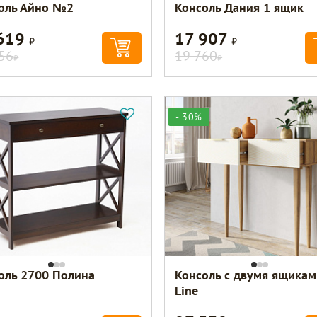
оль Айно №2
Консоль Дания 1 ящик
 619
17 907
Р
Р
56
19 760
Р
Р
- 30%
оль 2700 Полина
Консоль с двумя ящикам
Line