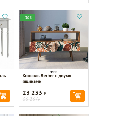
- 30%
оль
Консоль Berber с двумя
ящиками
23 233
Р
33 237
Р