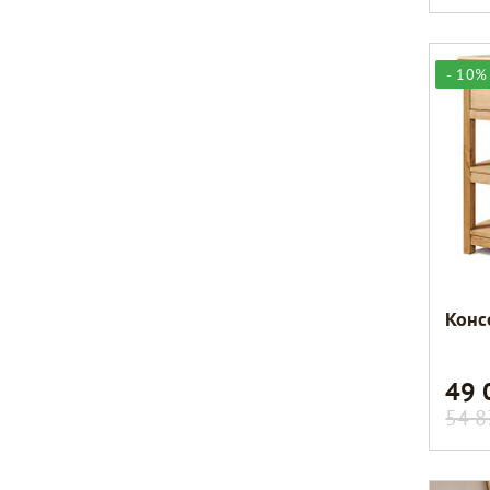
- 10%
Конс
49
54 8