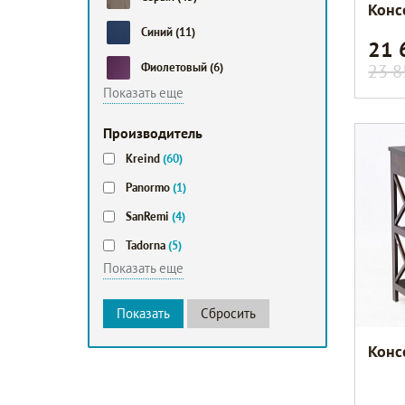
Конс
Синий
(11)
21
23 8
Фиолетовый
(6)
Показать еще
Производитель
Kreind
(60)
Panormo
(1)
SanRemi
(4)
Tadorna
(5)
Показать еще
Конс