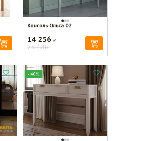
Консоль Ольса 02
14 256
Р
23 790
Р
- 40%