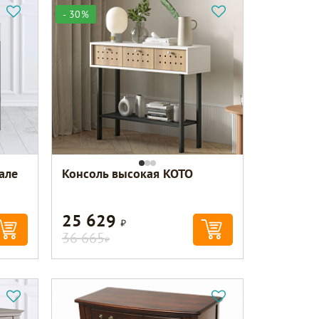
- 30%
але
Консоль высокая KOTO
25 629
Р
36 665
Р