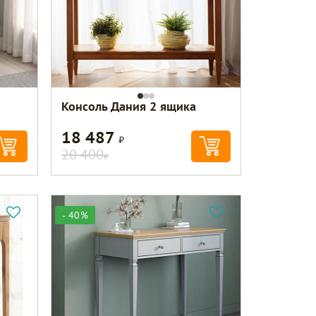
Консоль Дания 2 ящика
18 487
Р
20 400
Р
- 40%