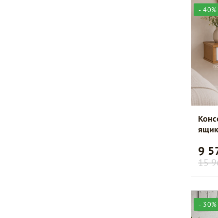
- 40%
Конс
ящи
9 
15 9
- 30%