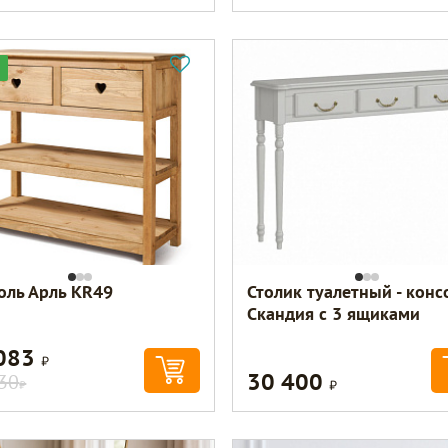
оль Арль KR49
Столик туалетный - конс
Скандия с 3 ящиками
 083
Р
30 400
Р
30
Р