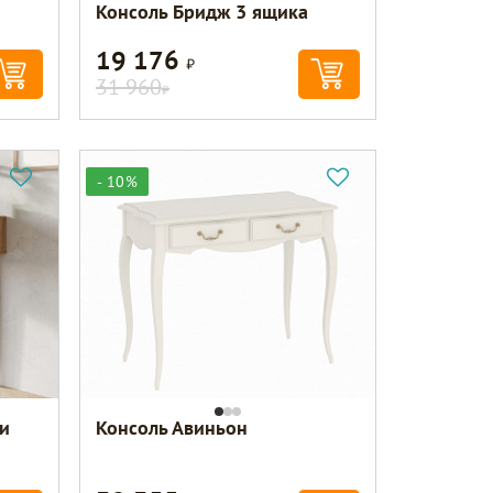
Консоль Бридж 3 ящика
19 176
Р
31 960
Р
- 10%
и
Консоль Авиньон