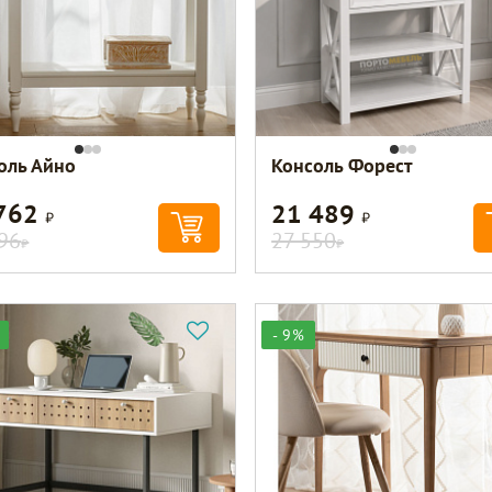
оль Айно
Консоль Форест
 762
21 489
Р
Р
96
27 550
Р
Р
- 9%