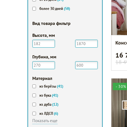
более 30 дней
(58)
Вид товара фильтр
Высота, мм
Конс
16
Глубина, мм
18 4
Мaтериал
- 30%
из берёзы
(41)
из бука
(41)
из дуба
(12)
из ЛДСП
(6)
Показать еще