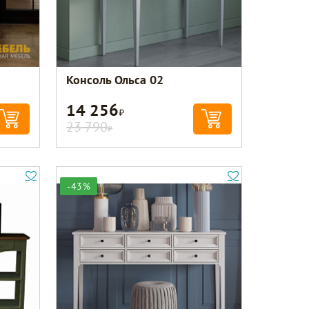
Консоль Ольса 02
14 256
Р
23 790
Р
-43%