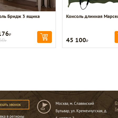
оль Бридж 3 ящика
Консоль длинная Марсе
176
Р
45 100
Р
60
Р
О
Москва, м. Славянский
азать звонок
Г
Бульвар, ул. Кременчугская, д.
вка в регионы