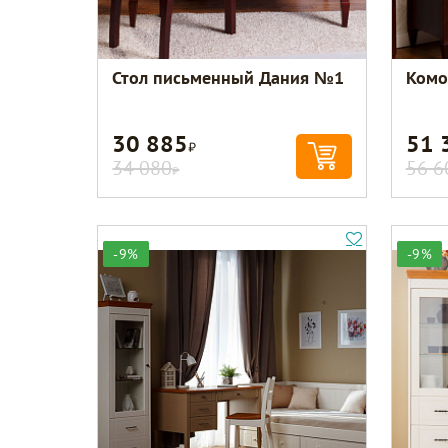
Стол письменный Дания №1
Комо
30 885
51 
Р
34 080
56 6
Р
-9%
-9%