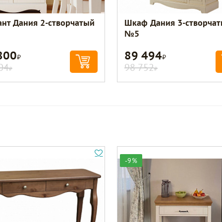
ант Дания 2-створчатый
Шкаф Дания 3-створча
№5
800
89 494
Р
Р
04
98 752
Р
Р
-9%