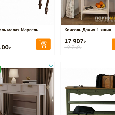
оль малая Марсель
Консоль Дания 1 ящик
17 907
Р
100
Р
19 760
Р