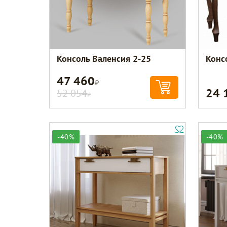
Консоль Валенсия 2-25
Конс
47 460
Р
24 
52 054
Р
-40%
-40%