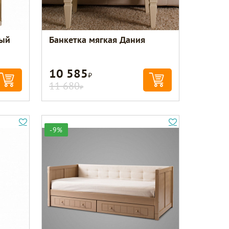
тый
Банкетка мягкая Дания
10 585
Р
11 680
Р
-9%