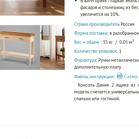
В категориях гладкая эмаль
фасадов и столешниц из бес
увеличится на 10%.
Страна производитель
Россия
Форма поставки:
в разобранном
3
Вес и объем :
35 кг
/
0.05 м
Количество упаковок:
1
Фурнитура:
Ручки металлически
дополнительную плату.
Файлы, инструкции:
Схема 
Консоль Дания 2 ящика из 
модель считается универсаль
спальни или гостиной.