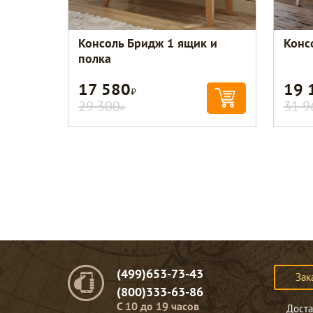
Консоль Бридж 1 ящик и
Конс
полка
17 580
19 
Р
29 300
31 9
Р
(499)653-73-43
Зак
(800)333-63-86
C 10 до 19 часов
Доста