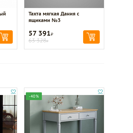
тый
Тахта мягкая Дания с
ящиками №3
57 391
Р
63 328
Р
-40%