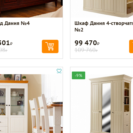
д Дания №4
Шкаф Дания 4-створча
№2
301
99 470
Р
Р
08
109 760
Р
Р
-9%