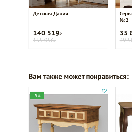
Детская Дания
Серв
№2
140 519
35 
Р
155 056
39 5
Р
Вам также может понравиться:
-9%