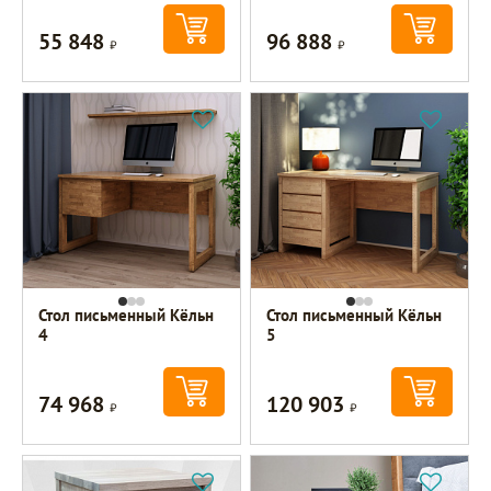
55 848
96 888
Р
Р
Стол письменный Кёльн
Стол письменный Кёльн
4
5
74 968
120 903
Р
Р