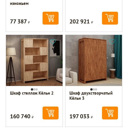
изножьем
77 387
202 921
Р
Р
Шкаф стеллаж Кёльн 2
Шкаф двухстворчатый
Кёльн 3
160 740
197 033
Р
Р