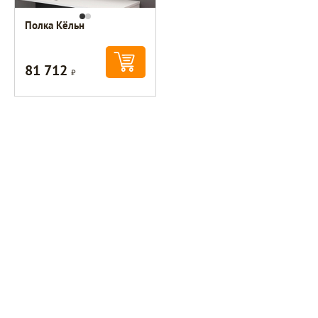
Полка Кёльн
81 712
Р