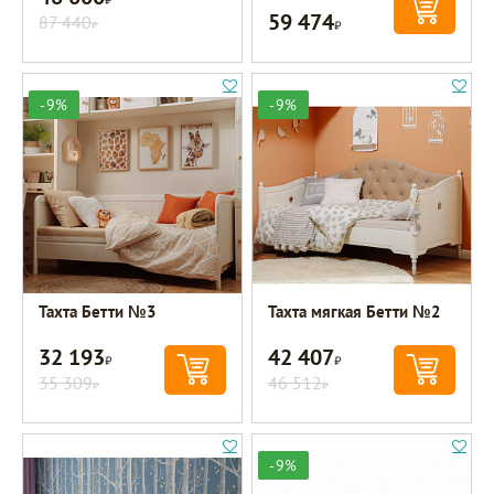
59 474
87 440
Р
Р
-9%
-9%
Тахта Бетти №3
Тахта мягкая Бетти №2
32 193
42 407
Р
Р
35 309
46 512
Р
Р
-9%