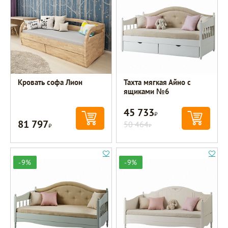
Кровать софа Лион
Тахта мягкая Айно с
ящиками №6
45 733
Р
81 797
Р
50 464
Р
-9%
-9%