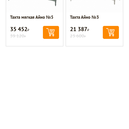
Тахта мягкая Айно №5
Тахта Айно №3
35 452
21 387
Р
Р
39 120
23 600
Р
Р