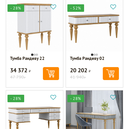
- 28%
- 52%
Тумба Рандеву 22
Тумба Рандеву 02
34 372
20 202
Р
Р
47 790
41 940
Р
Р
- 28%
- 28%