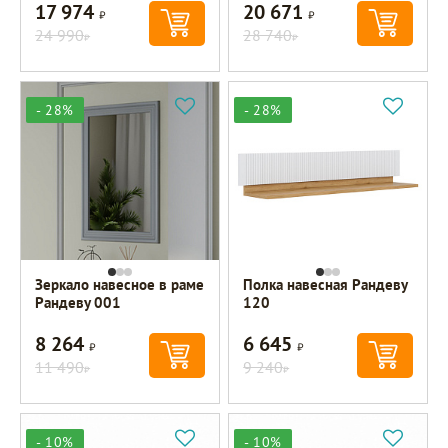
17 974
20 671
Р
Р
24 990
28 740
Р
Р
- 28%
- 28%
Зеркало навесное в раме
Полка навесная Рандеву
Рандеву 001
120
8 264
6 645
Р
Р
11 490
9 240
Р
Р
- 10%
- 10%