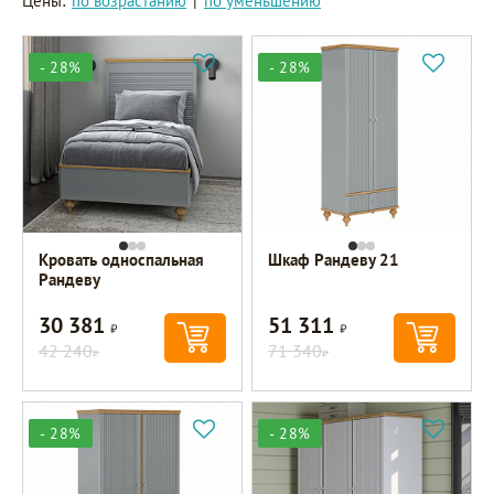
Цены:
по возрастанию
|
по уменьшению
- 28%
- 28%
Кровать односпальная
Шкаф Рандеву 21
Рандеву
30 381
51 311
Р
Р
42 240
71 340
Р
Р
- 28%
- 28%