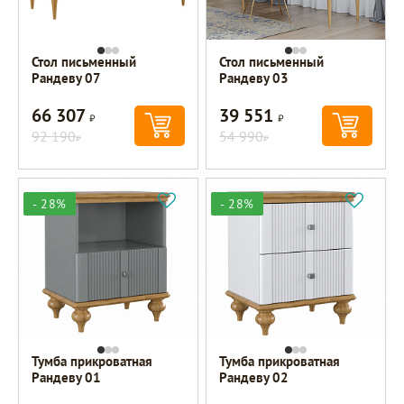
Стол письменный
Стол письменный
Рандеву 07
Рандеву 03
66 307
39 551
Р
Р
92 190
54 990
Р
Р
- 28%
- 28%
Тумба прикроватная
Тумба прикроватная
Рандеву 01
Рандеву 02