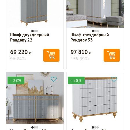
Шкаф двухдверный
Шкаф трехдверный
Рандеву 22
Рандеву 33
69 220
97 810
Р
Р
96 240
135 990
Р
Р
- 28%
- 28%