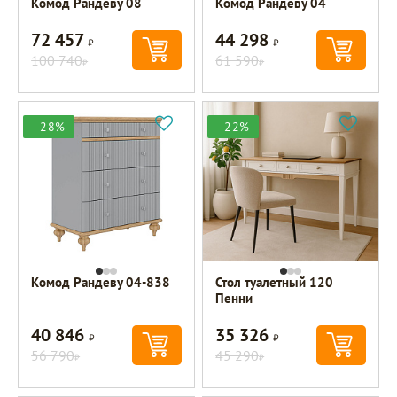
Комод Рандеву 08
Комод Рандеву 04
72 457
44 298
Р
Р
100 740
61 590
Р
Р
- 28%
- 22%
Комод Рандеву 04-838
Стол туалетный 120
Пенни
40 846
35 326
Р
Р
56 790
45 290
Р
Р