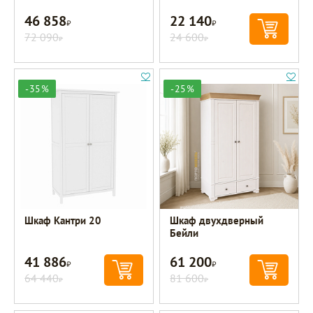
46 858
22 140
Р
Р
72 090
24 600
Р
Р
-35%
-25%
Шкаф Кантри 20
Шкаф двухдверный
Бейли
41 886
61 200
Р
Р
64 440
81 600
Р
Р