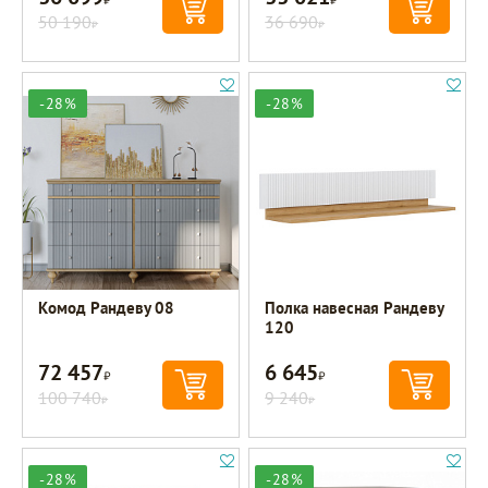
50 190
36 690
Р
Р
-28%
-28%
Комод Рандеву 08
Полка навесная Рандеву
120
72 457
6 645
Р
Р
100 740
9 240
Р
Р
-28%
-28%