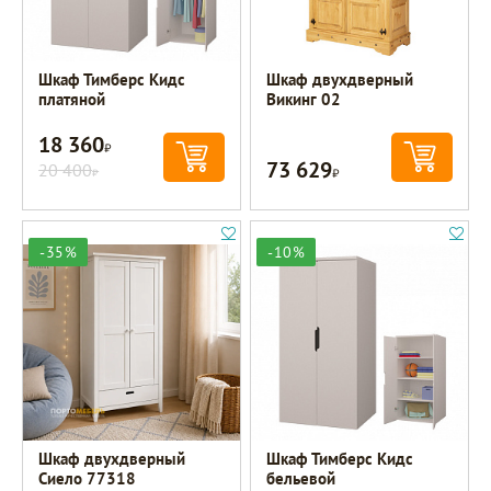
Шкаф Тимберс Кидс
Шкаф двухдверный
платяной
Викинг 02
18 360
Р
73 629
20 400
Р
Р
-35%
-10%
Шкаф двухдверный
Шкаф Тимберс Кидс
Сиело 77318
бельевой