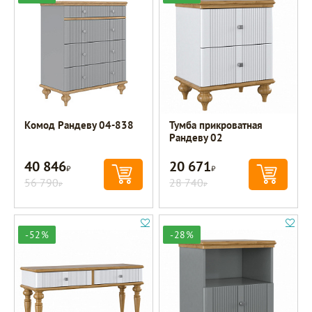
Комод Рандеву 04-838
Тумба прикроватная
Рандеву 02
40 846
20 671
Р
Р
56 790
28 740
Р
Р
-52%
-28%