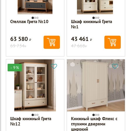
Стеллаж Грета №10
Шкаф книжный Грета
№1
63 580
43 461
Р
Р
69 734
47 668
Р
Р
- 9%
Шкаф книжный Грета
Книжный шкаф Флекс с
№12
глухими дверями
широкий