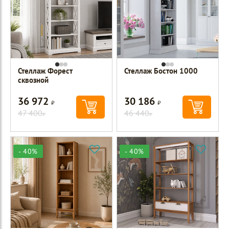
Стеллаж Форест
Стеллаж Бостон 1000
сквозной
36 972
30 186
Р
Р
47 400
46 440
Р
Р
- 40%
- 40%