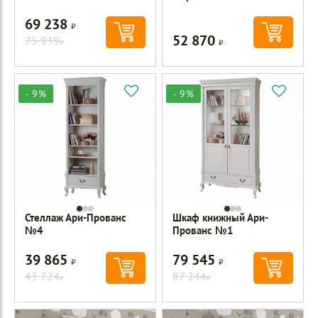
69 238
Р
52 870
75 939
Р
Р
- 9%
- 9%
Стеллаж Ари-Прованс
Шкаф книжный Ари-
№4
Прованс №1
39 865
79 545
Р
Р
43 724
87 244
Р
Р