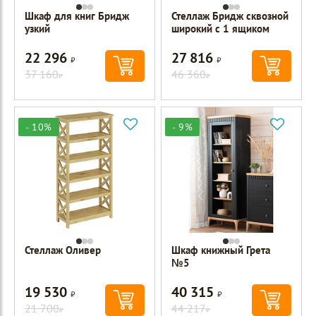
Шкаф для книг Бридж
Стеллаж Бридж сквозной
узкий
широкий с 1 ящиком
22 296
27 816
Р
Р
37 160
46 360
Р
Р
- 10%
- 9%
Стеллаж Оливер
Шкаф книжный Грета
№5
19 530
40 315
Р
Р
21 700
44 217
Р
Р