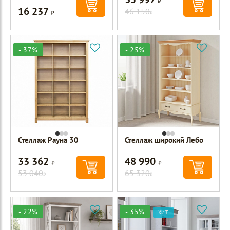
16 237
Р
46 150
Р
- 37%
- 25%
Стеллаж Рауна 30
Стеллаж широкий Лебо
33 362
48 990
Р
Р
53 040
65 320
Р
Р
- 22%
- 35%
ХИТ