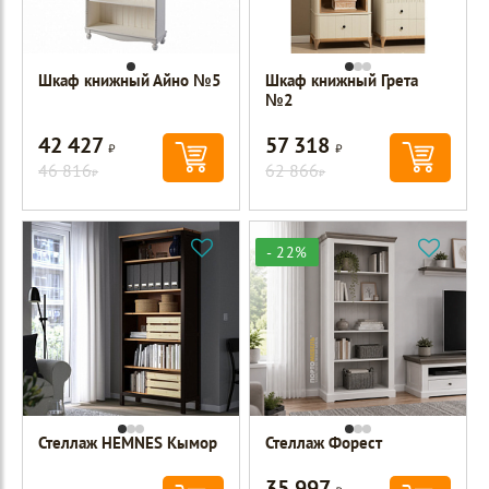
Шкаф книжный Айно №5
Шкаф книжный Грета
№2
42 427
57 318
Р
Р
46 816
62 866
Р
Р
- 22%
Стеллаж HEMNES Кымор
Стеллаж Форест
35 997
Р