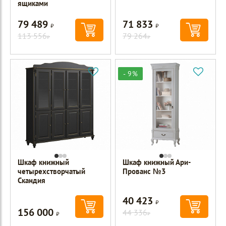
ящиками
79 489
71 833
Р
Р
113 556
79 264
Р
Р
- 9%
Шкаф книжный
Шкаф книжный Ари-
четырехстворчатый
Прованс №3
Скандия
40 423
Р
156 000
Р
44 336
Р