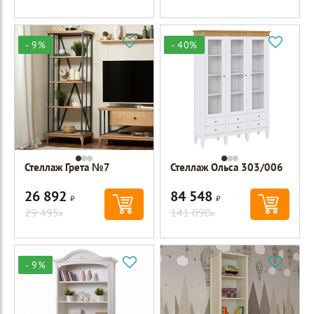
- 9%
- 40%
Стеллаж Грета №7
Стеллаж Ольса 303/006
26 892
84 548
Р
Р
29 495
141 090
Р
Р
- 9%