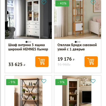
- 40%
Шкаф витрина 3 ящика
Стеллаж Бридж сквозной
широкий HEMNES Кымор
узкий с 1 дверью
19 176
Р
33 625
Р
31 960
Р
- 9%
- 9%