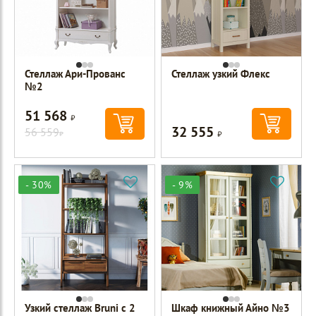
Стеллаж Ари-Прованс
Стеллаж узкий Флекс
№2
51 568
Р
32 555
56 559
Р
Р
- 30%
- 9%
Узкий стеллаж Bruni с 2
Шкаф книжный Айно №3