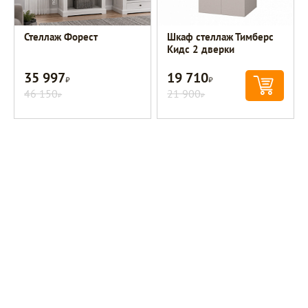
Стеллаж Форест
Шкаф стеллаж Тимберс
Кидс 2 дверки
35 997
19 710
Р
Р
46 150
21 900
Р
Р