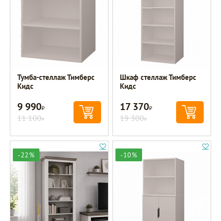
Тумба-стеллаж Тимберс
Шкаф стеллаж Тимберс
Кидс
Кидс
9 990
17 370
Р
Р
11 100
19 300
Р
Р
-22%
-10%