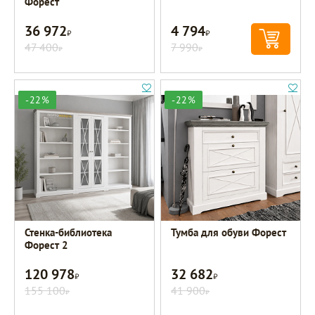
Форест
36 972
4 794
Р
Р
47 400
7 990
Р
Р
-22%
-22%
Стенка-библиотека
Тумба для обуви Форест
Форест 2
120 978
32 682
Р
Р
155 100
41 900
Р
Р