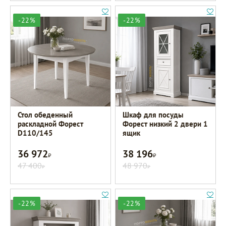
-22%
-22%
Стол обеденный
Шкаф для посуды
раскладной Форест
Форест низкий 2 двери 1
D110/145
ящик
36 972
38 196
Р
Р
47 400
48 970
Р
Р
-22%
-22%