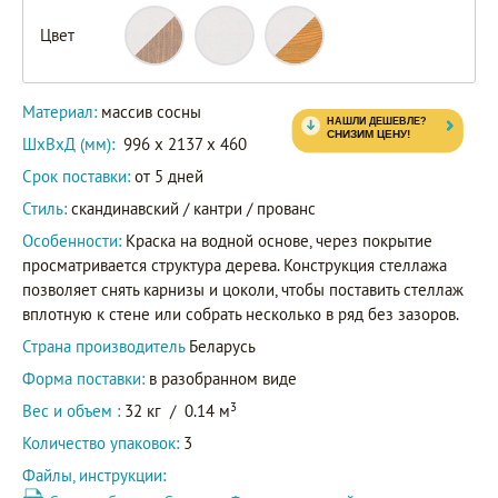
Цвет
47105
41105
Артикул
42105
Материал:
массив сосны
ШxВxД (мм):
996 x 2137 x 460
Срок поставки:
от 5 дней
Стиль:
скандинавский / кантри / прованс
Особенности:
Краска на водной основе, через покрытие
просматривается структура дерева. Конструкция стеллажа
позволяет снять карнизы и цоколи, чтобы поставить стеллаж
вплотную к стене или собрать несколько в ряд без зазоров.
Страна производитель
Беларусь
Форма поставки:
в разобранном виде
3
Вес и объем :
32 кг
/
0.14 м
Количество упаковок:
3
Файлы, инструкции: