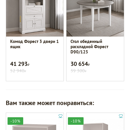
Комод Форест 3 двери 1
Стол обеденный
ящик
раскладной Форест
D90/125
41 293
30 654
Р
Р
52 940
39 300
Р
Р
Вам также может понравиться:
-10%
-10%