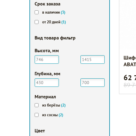
Срок заказа
в наличии
(3)
от 20 дней
(1)
Вид товара фильтр
Высота, мм
Шифо
ABA
Глубина, мм
62 
89 7
Мaтериал
из берёзы
(2)
из сосны
(2)
Цвет