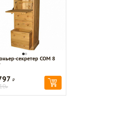
ньер-секретер COM 8
T
797
Р
10
Р