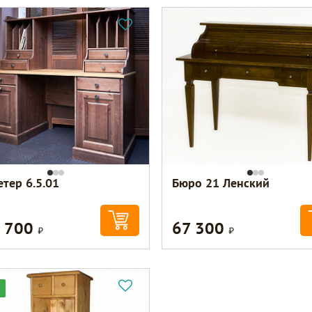
етер 6.5.01
Бюро 21 Ленский
7 700
67 300
Р
Р