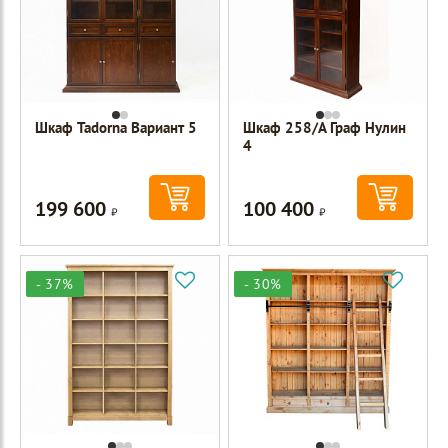
Шкаф Tadorna Вариант 5
Шкаф 258/А Граф Нулин
4
199 600
100 400
Р
Р
- 37%
- 30%