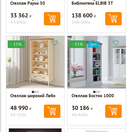
Стеллаж Рауна 30
Библиотека ELBIB 3Т
33 362
138 600
Р
Р
53 040
198 000
Р
Р
- 25%
- 35%
ХИТ
Стеллаж широкий Лебо
Стеллаж Бостон 1000
48 990
30 186
Р
Р
65 320
46 440
Р
Р