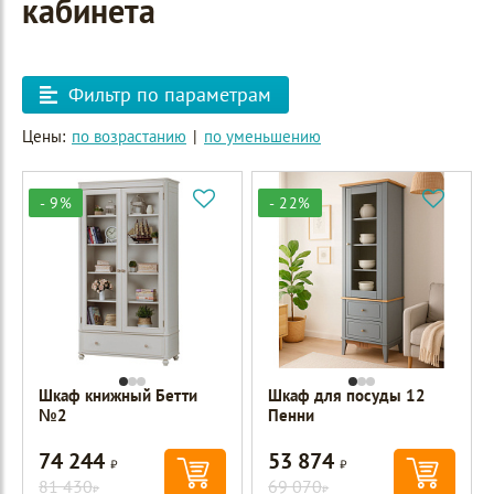
кабинета
Фильтр по параметрам
Цены:
по возрастанию
|
по уменьшению
- 9%
- 22%
Шкаф книжный Бетти
Шкаф для посуды 12
№2
Пенни
74 244
53 874
Р
Р
81 430
69 070
Р
Р