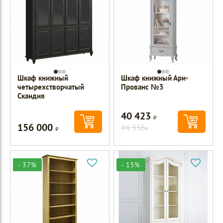
Шкаф книжный
Шкаф книжный Ари-
четырехстворчатый
Прованс №3
Скандия
40 423
Р
156 000
Р
44 336
Р
- 37%
- 15%