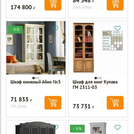
84 548
174 800
Р
141 090
Р
- 9%
Шкаф книжный Айно №3
Шкаф для книг Купава
ГМ 2311-03
71 833
Р
73 731
79 264
Р
Р
- 9%