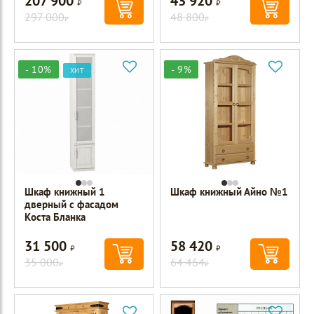
207 900
43 920
297 000
48 800
Р
Р
- 10%
- 9%
ХИТ
Шкаф книжный 1
Шкаф книжный Айно №1
дверный с фасадом
Коста Бланка
31 500
58 420
Р
Р
35 000
64 464
Р
Р