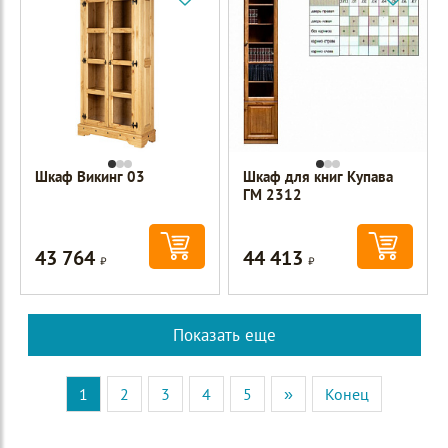
Шкаф Викинг 03
Шкаф для книг Купава
ГМ 2312
43 764
44 413
Р
Р
Показать еще
1
2
3
4
5
»
Конец