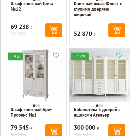
Шкаф книжный Грета
Книжный шкаф Флекс с
№12
глухими дверями
широкий
69 238
Р
52 870
75 939
Р
Р
- 9%
- 15%
Шкаф книжный Ари-
Библиотека 5 дверей с
Прованс №1
ящиками Ательер
79 545
300 000
Р
Р
87 244
352 941
Р
Р