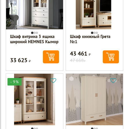
Шкаф витрина 3 ящика
Шкаф книжный Грета
широкий HEMNES Кымор
№1
43 461
Р
33 625
Р
47 668
Р
- 9%