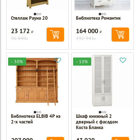
Стеллаж Рауна 20
Библиотека Романтик
23 172
164 000
Р
Р
36 840
192 941
Р
Р
- 30%
- 10%
Библиотека ELBIB 4P из
Шкаф книжный 2
2-х частей
дверный с фасадом
Коста Бланка
Р
Р