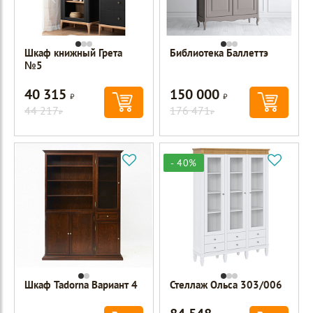
Шкаф книжный Грета
Библиотека Баллеттэ
№5
40 315
150 000
Р
Р
44 217
176 471
Р
Р
- 40%
Шкаф Tadorna Вариант 4
Стеллаж Ольса 303/006
Р