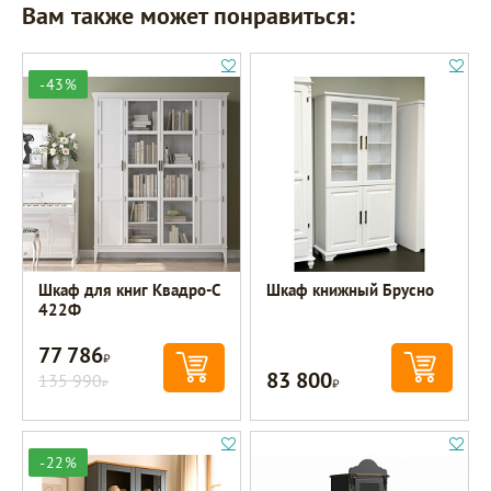
Вам также может понравиться:
-43%
Шкаф для книг Квадро-С
Шкаф книжный Брусно
422Ф
77 786
Р
83 800
135 990
Р
Р
-22%