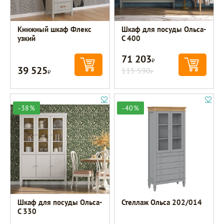
Книжный шкаф Флекс
Шкаф для посуды Ольса-
узкий
С 400
71 203
Р
39 525
Р
115 590
Р
-38%
-40%
Шкаф для посуды Ольса-
Стеллаж Ольса 202/014
С 330