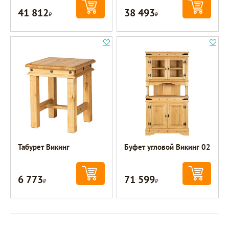
41 812
38 493
Р
Р
Табурет Викинг
Буфет угловой Викинг 02
6 773
71 599
Р
Р