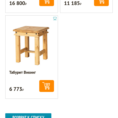
16 800
11 185
Р
Р
Табурет Викинг
6 773
Р
ВОЗВРАТ К СПИСКУ