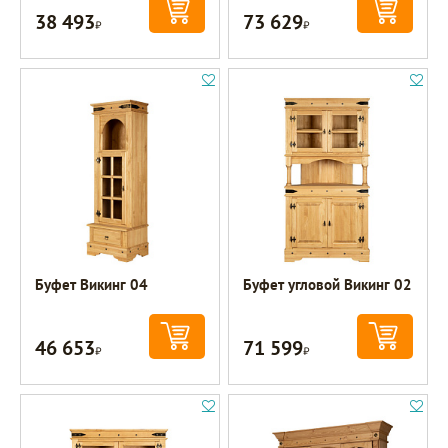
38 493
73 629
Р
Р
Буфет Викинг 04
Буфет угловой Викинг 02
46 653
71 599
Р
Р