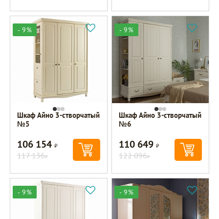
- 9%
- 9%
Шкаф Айно 3-створчатый
Шкаф Айно 3-створчатый
№5
№6
106 154
110 649
Р
Р
117 136
122 096
Р
Р
- 9%
- 9%