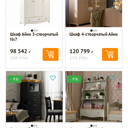
Шкаф Айно 3-створчатый
Шкаф 4-створчатый Айно
№7
98 542
120 799
Р
Р
108 736
133 296
Р
Р
- 9%
- 9%