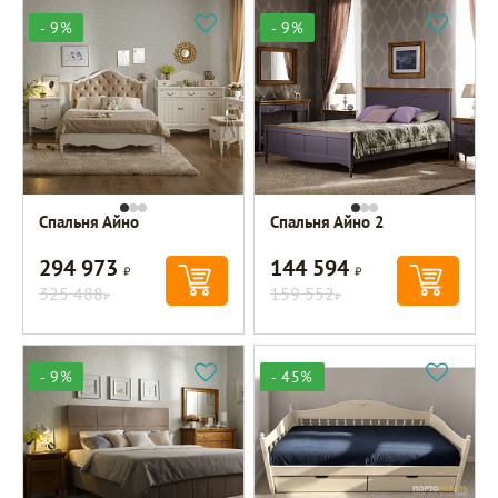
- 9%
- 9%
Спальня Айно
Спальня Айно 2
294 973
144 594
Р
Р
325 488
159 552
Р
Р
- 9%
- 45%