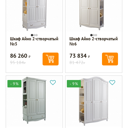
Шкаф Айно 2-створчатый
Шкаф Айно 2-створчатый
№5
№6
86 260
73 834
Р
Р
95 184
81 472
Р
Р
- 9%
- 9%