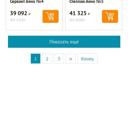
Сервант Айно №4
Стеллаж Айно №5
39 092
41 325
Р
Р
43 136
45 600
Р
Р
Показать еще
1
2
3
»
Конец