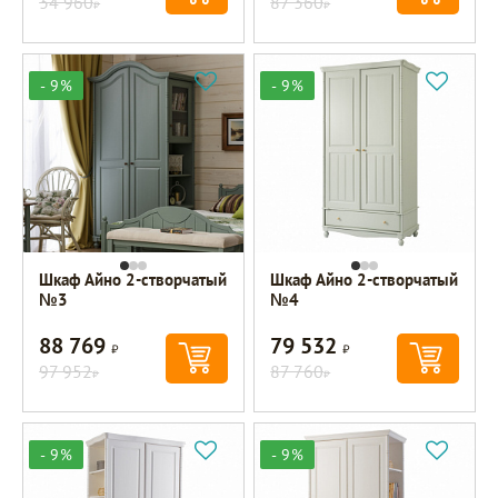
34 960
87 360
Р
Р
- 9%
- 9%
Шкаф Айно 2-створчатый
Шкаф Айно 2-створчатый
№3
№4
88 769
79 532
Р
Р
97 952
87 760
Р
Р
- 9%
- 9%