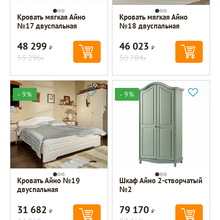
Кровать мягкая Айно
Кровать мягкая Айно
№17 двуспальная
№18 двуспальная
48 299
46 023
Р
Р
53 296
50 784
Р
Р
- 9%
- 9%
Кровать Айно №19
Шкаф Айно 2-створчатый
двуспальная
№2
31 682
79 170
Р
Р