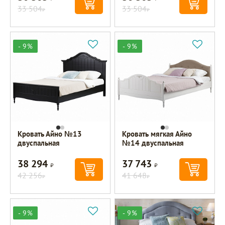
33 504
33 504
Р
Р
- 9%
- 9%
Кровать Айно №13
Кровать мягкая Айно
двуспальная
№14 двуспальная
38 294
37 743
Р
Р
42 256
41 648
Р
Р
- 9%
- 9%