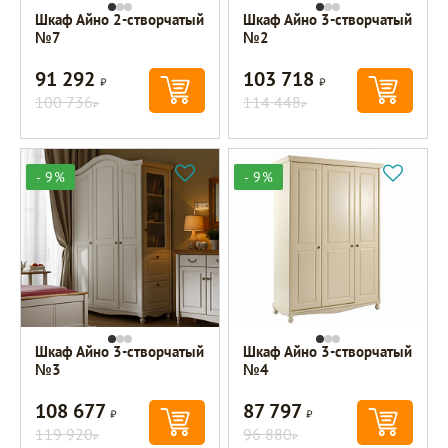
Шкаф Айно 2-створчатый
Шкаф Айно 3-створчатый
№7
№2
91 292
103 718
Р
Р
100 736
114 448
Р
Р
- 9%
- 9%
Шкаф Айно 3-створчатый
Шкаф Айно 3-створчатый
№3
№4
108 677
87 797
Р
Р
119 920
96 880
Р
Р