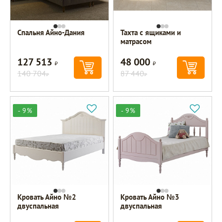
Спальня Айно-Дания
Тахта с ящиками и
матрасом
127 513
48 000
Р
Р
140 704
87 440
Р
Р
- 9%
- 9%
Кровать Айно №2
Кровать Айно №3
двуспальная
двуспальная