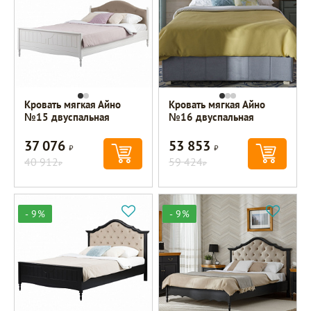
Кровать мягкая Айно
Кровать мягкая Айно
№15 двуспальная
№16 двуспальная
37 076
53 853
Р
Р
40 912
59 424
Р
Р
- 9%
- 9%