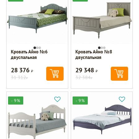
Кровать Айно №6
Кровать Айно №8
двуспальная
двуспальная
28 376
29 348
Р
Р
31 312
32 384
Р
Р
- 9%
- 9%