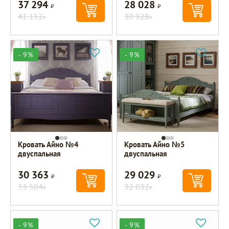
37 294
28 028
Р
Р
41 152
30 928
Р
Р
- 9%
- 9%
Кровать Айно №4
Кровать Айно №5
двуспальная
двуспальная
30 363
29 029
Р
Р
33 504
32 032
Р
Р
- 9%
- 9%