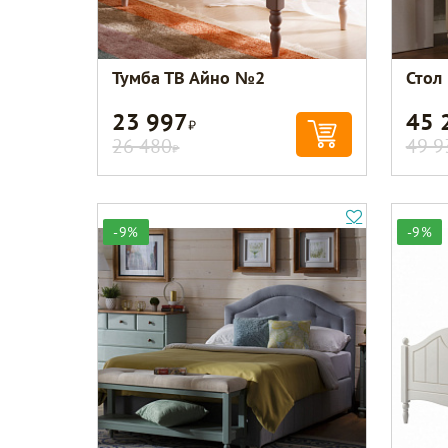
Тумба ТВ Айно №2
Стол
23 997
45 
Р
26 480
49 9
Р
-9%
-9%