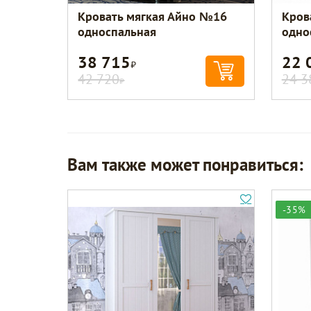
Кровать мягкая Айно №16
Кров
односпальная
одно
38 715
22 
Р
42 720
24 3
Р
Вам также может понравиться:
-35%