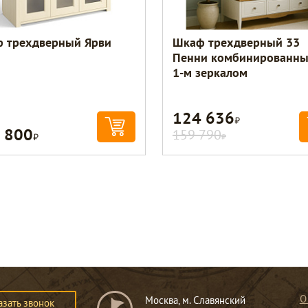
 трехдверный Ярви
Шкаф трехдверный 33
Пенни комбинированны
1-м зеркалом
124 636
Р
 800
Р
159 790
Р
О
Москва, м. Славянский
азать звонок