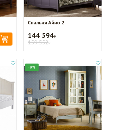
Спальня Айно 2
144 594
Р
159 552
Р
-9%