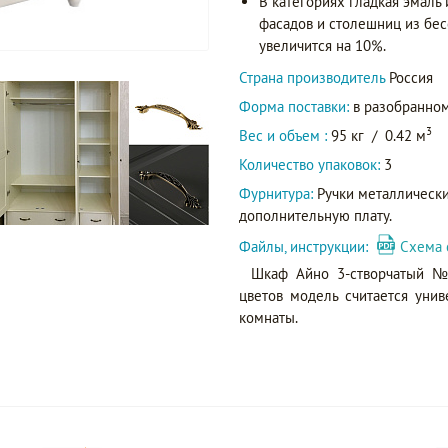
В категориях гладкая эмаль
фасадов и столешниц из бес
увеличится на 10%.
Страна производитель
Россия
Форма поставки:
в разобранном
3
Вес и объем :
95 кг
/
0.42 м
Количество упаковок:
3
Фурнитура:
Ручки металлически
дополнительную плату.
Файлы, инструкции:
Схема 
Шкаф Айно 3-створчатый №
цветов модель считается ун
комнаты.