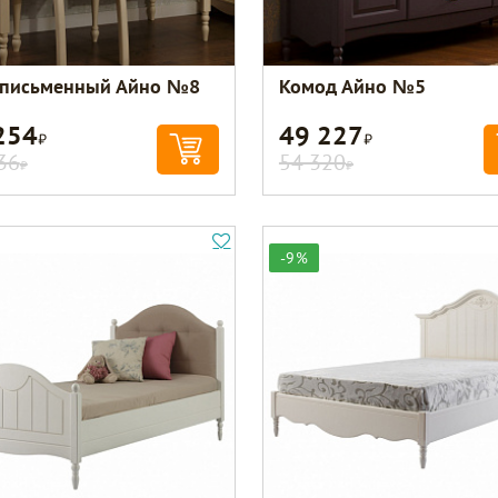
 письменный Айно №8
Комод Айно №5
254
49 227
Р
Р
36
54 320
Р
Р
-9%