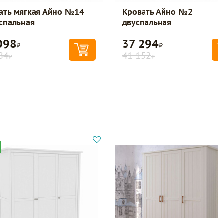
ать мягкая Айно №14
Кровать Айно №2
спальная
двуспальная
098
37 294
Р
Р
84
41 152
Р
Р