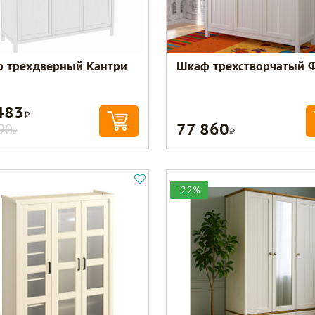
 трехдверный Кантри
Шкаф трехстворчатый 
483
Р
77 860
Р
90
Р
-22%