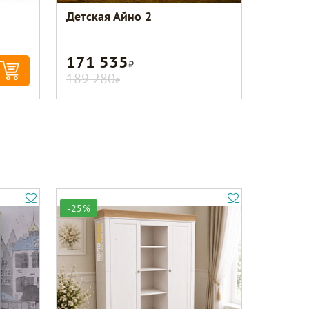
Детская Айно 2
171 535
Р
189 280
Р
-25%