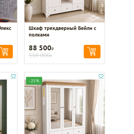
Флекс
Шкаф трехдверный Бейли с
полками
88 500
Р
118 000
Р
-25%