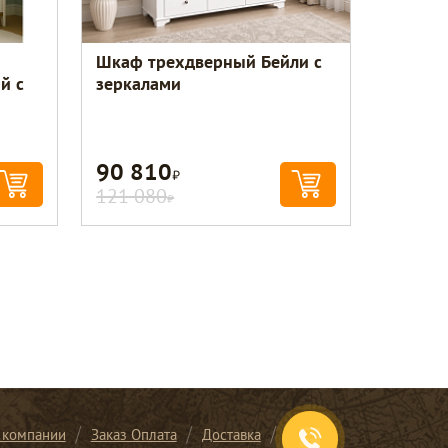
Шкаф трехдверный Бейли с
й с
зеркалами
90 810
Р
121 080
Р
 компании
Заказ Оплата
Доставка