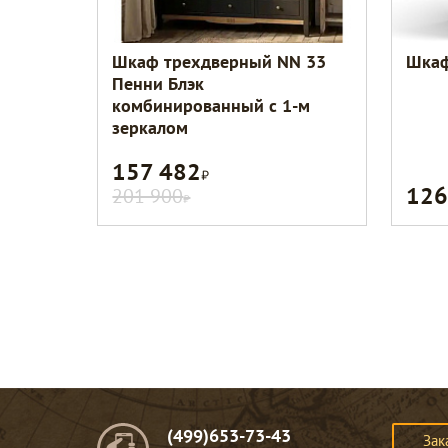
Шкаф трехдверный NN 33
Шкаф
Пенни Блэк
комбинированный с 1-м
зеркалом
157 482
Р
126
201 900
Р
(499)653-73-43
Зак