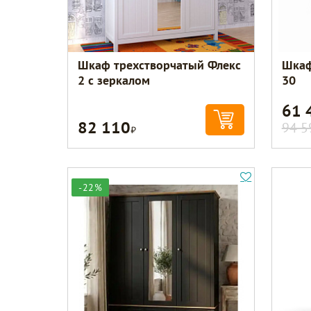
Шкаф трехстворчатый Флекс
Шкаф
2 с зеркалом
30
61 
82 110
Р
94 5
-22%