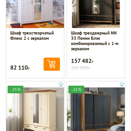
Шкаф трехстворчатый
Шкаф трехдверный NN
Флекс 2 с зеркалом
33 Пенни Блэк
комбинированный с 1-м
зеркалом
157 482
Р
82 110
Р
201 900
Р
-25%
-25%