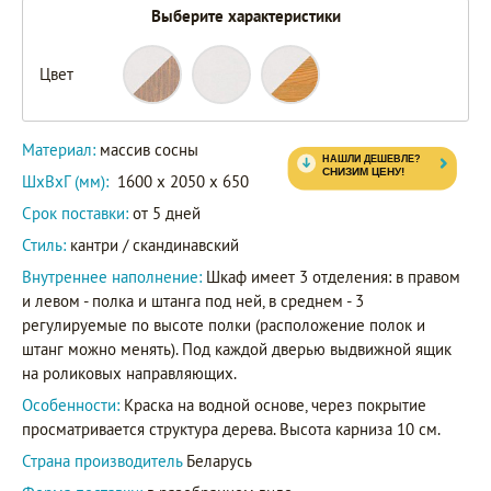
Выберите характеристики
Цвет
88401
87401
Артикул
82401
Материал:
массив сосны
ШxВxГ (мм):
1600 x 2050 x 650
Срок поставки:
от 5 дней
Стиль:
кантри / скандинавский
Внутреннее наполнение:
Шкаф имеет 3 отделения: в правом
и левом - полка и штанга под ней, в среднем - 3
регулируемые по высоте полки (расположение полок и
штанг можно менять). Под каждой дверью выдвижной ящик
на роликовых направляющих.
Особенности:
Краска на водной основе, через покрытие
просматривается структура дерева. Высота карниза 10 см.
Страна производитель
Беларусь