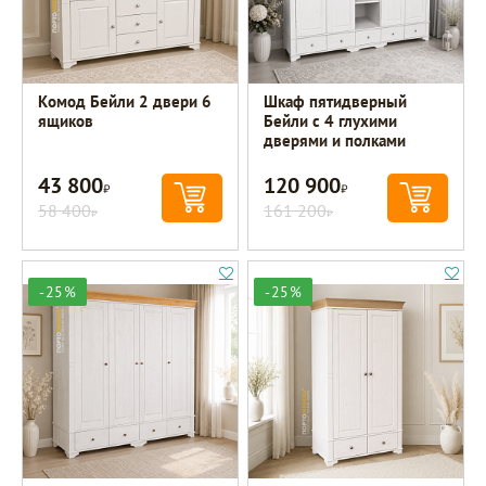
Комод Бейли 2 двери 6
Шкаф пятидверный
ящиков
Бейли с 4 глухими
дверями и полками
43 800
120 900
Р
Р
58 400
161 200
Р
Р
-25%
-25%