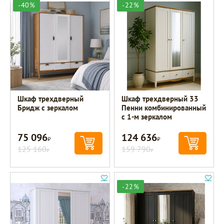
-40%
-22%
Шкаф трехдверный
Шкаф трехдверный 33
Бридж с зеркалом
Пенни комбинированный
с 1-м зеркалом
75 096
124 636
Р
Р
125 160
159 790
Р
Р
-22%