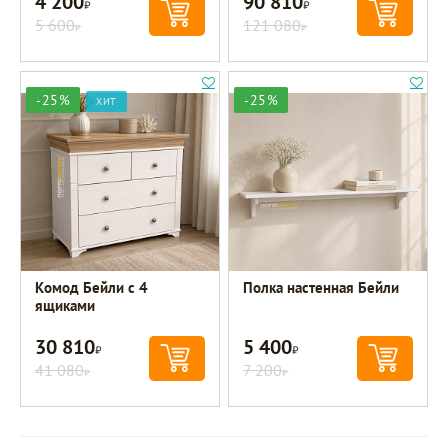
4 200
90 810
Р
Р
5 600
121 080
Р
Р
-25%
-25%
ХИТ
Комод Бейли с 4
Полка настенная Бейли
ящиками
30 810
5 400
Р
Р
41 080
7 200
Р
Р