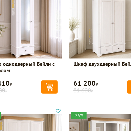
 однодверный Бейли с
Шкаф двухдверный Бей
алом
410
61 200
Р
Р
80
81 600
Р
Р
-25%