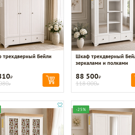
 трехдверный Бейли
Шкаф трехдверный Бей
зеркалами и полками
810
88 500
Р
Р
080
118 000
Р
Р
-25%