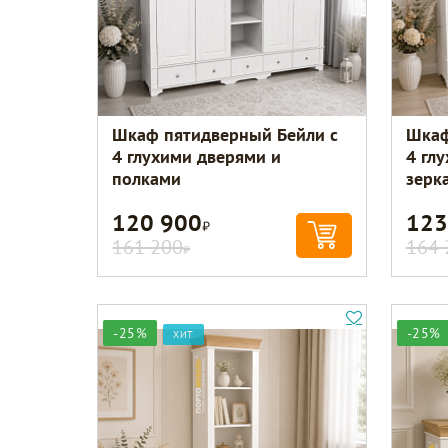
Шкаф пятидверный Бейли с
Шкаф
4 глухими дверями и
4 гл
полками
зерк
120 900
123
Р
161 200
164 
Р
-25%
-25%
ХИТ