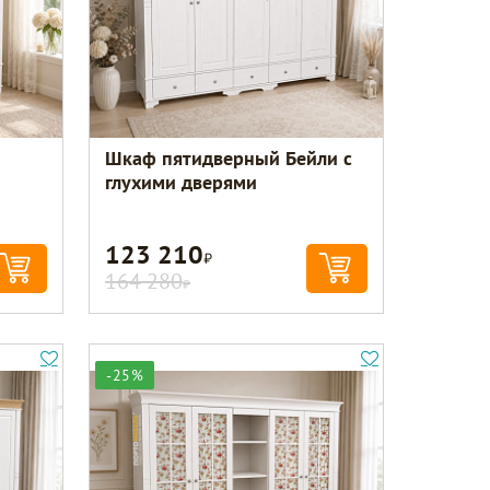
Шкаф пятидверный Бейли с
глухими дверями
123 210
Р
164 280
Р
-25%