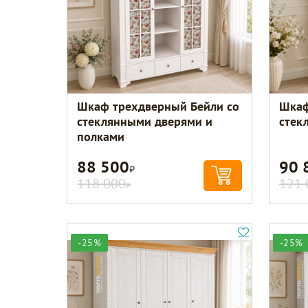
Шкаф трехдверный Бейли со
Шкаф
стеклянными дверями и
стек
полками
88 500
90 
Р
118 000
121 
Р
-25%
-25%