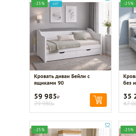
-25%
-25%
ХИТ
Кровать диван Бейли с
Кров
ящиками 90
без 
59 985
35 
Р
79 980
47 0
Р
-25%
-25%