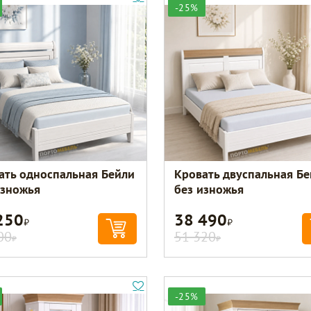
-25%
ать односпальная Бейли
Кровать двуспальная Б
изножья
без изножья
250
38 490
Р
Р
00
51 320
Р
Р
-25%