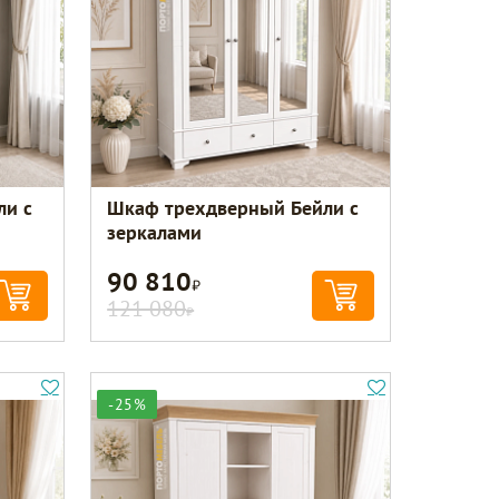
ли с
Шкаф трехдверный Бейли с
зеркалами
90 810
Р
121 080
Р
-25%