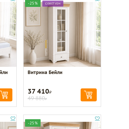
-25%
СОВЕТУЕМ
ейли
Витрина Бейли
37 410
Р
49 880
Р
-25%