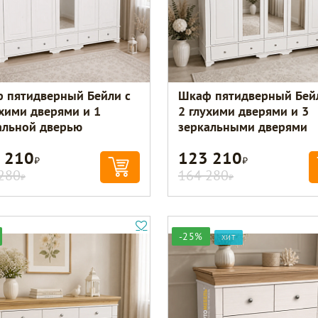
 пятидверный Бейли с
Шкаф пятидверный Бей
ухими дверями и 1
2 глухими дверями и 3
альной дверью
зеркальными дверями
 210
123 210
Р
Р
280
164 280
Р
Р
-25%
ХИТ