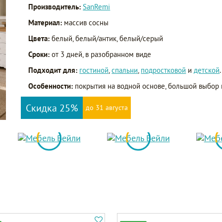
Производитель:
SanRemi
Материал:
массив сосны
Цвета:
белый, белый/антик, белый/серый
Сроки:
от 3 дней, в разобранном виде
Подходит для:
гостиной
,
спальни
,
подростковой
и
детской
.
Особенности:
покрытия на водной основе, большой выбор 
Скидка 25%
до 31 августа