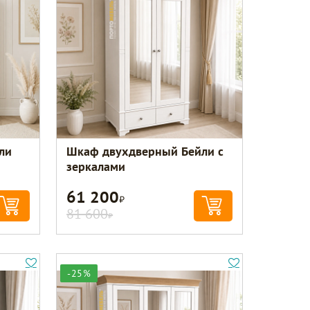
ли
Шкаф двухдверный Бейли с
зеркалами
61 200
Р
81 600
Р
-25%