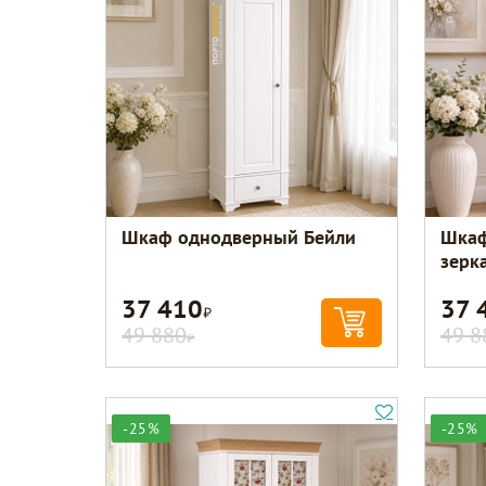
Шкаф однодверный Бейли
Шкаф
зерк
37 410
37 
Р
49 880
49 8
Р
-25%
-25%