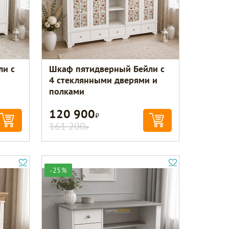
ли с
Шкаф пятидверный Бейли с
4 стеклянными дверями и
полками
120 900
Р
161 200
Р
-25%