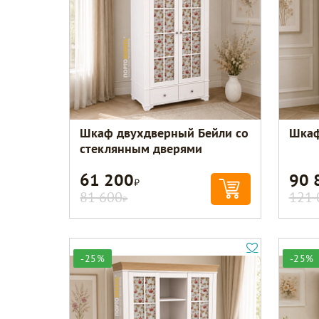
Шкаф двухдверный Бейли со
Шкаф
стеклянным дверями
61 200
90 
Р
81 600
121 
Р
-25%
-25%