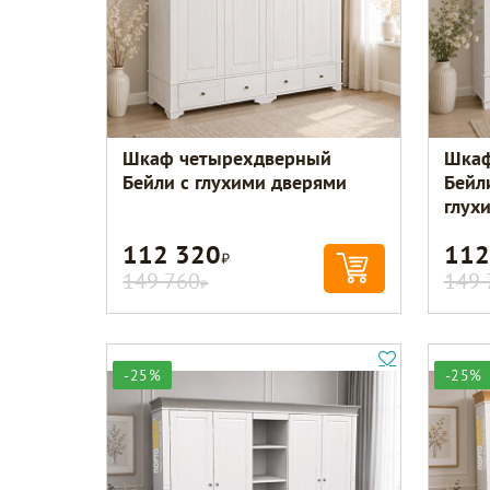
Шкаф четырехдверный
Шкаф
Бейли с глухими дверями
Бейл
глух
112 320
112
Р
149 760
149 
Р
-25%
-25%