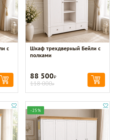
ли с
Шкаф трехдверный Бейли с
полками
88 500
Р
118 000
Р
-25%