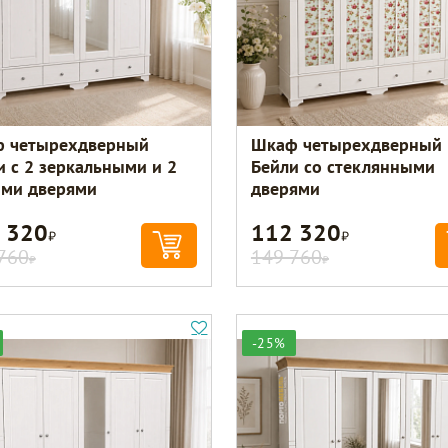
 четырехдверный
Шкаф четырехдверный
и с 2 зеркальными и 2
Бейли со стеклянными
ими дверями
дверями
 320
112 320
Р
Р
760
149 760
Р
Р
-25%