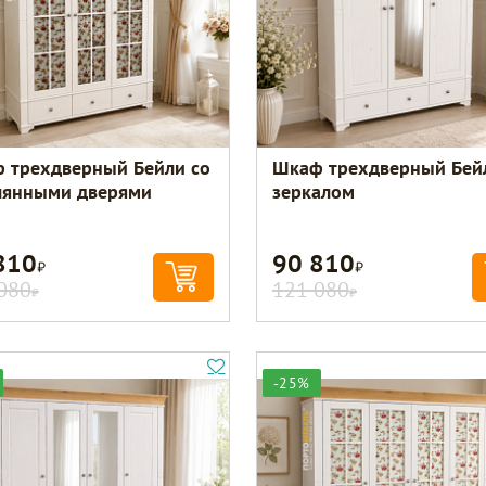
 трехдверный Бейли со
Шкаф трехдверный Бей
лянными дверями
зеркалом
810
90 810
Р
Р
080
121 080
Р
Р
-25%