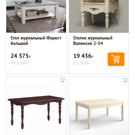
Стол журнальный Форест
Столик журнальный
большой
Валенсия 2-34
24 375
19 436
Р
Р
31 250
21 318
Р
Р