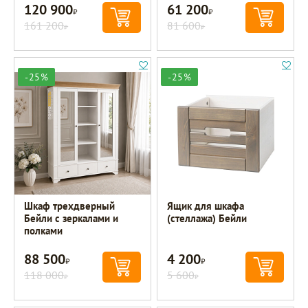
120 900
61 200
Р
Р
161 200
81 600
Р
Р
-25%
-25%
Шкаф трехдверный
Ящик для шкафа
Бейли с зеркалами и
(стеллажа) Бейли
полками
88 500
4 200
Р
Р
118 000
5 600
Р
Р