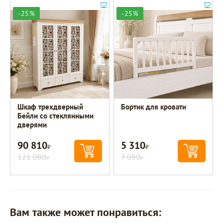
-25%
-25%
Шкаф трехдверный
Бортик для кровати
Бейли со стеклянными
дверями
90 810
5 310
Р
Р
121 080
7 080
Р
Р
Вам также может понравиться: