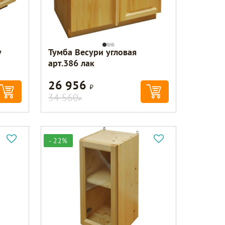
у
Тумба Весури угловая
арт.386 лак
26 956
Р
34 560
Р
- 22%