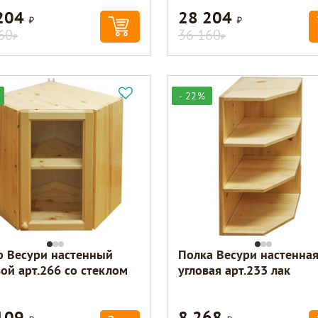
204
28 204
Р
Р
60
36 160
Р
Р
- 22%
 Весури настенный
Полка Весури настенна
вой арт.266 со стеклом
угловая арт.233 лак
109
8 268
Р
Р