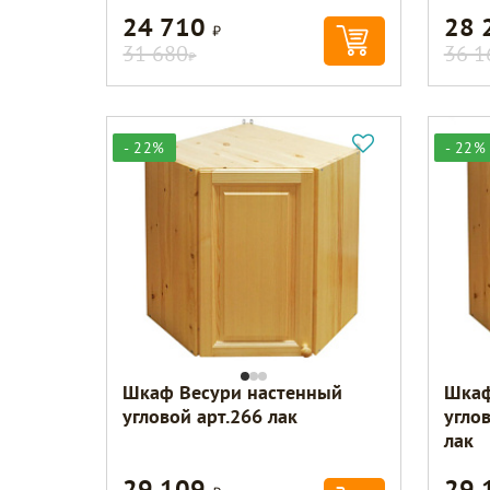
24 710
28 
Р
31 680
36 1
Р
- 22%
- 22%
Шкаф Весури настенный
Шкаф
угловой арт.266 лак
угло
лак
29 109
29 
Р