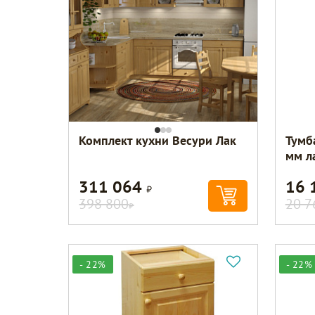
Комплект кухни Весури Лак
Тумб
мм л
311 064
16 
Р
398 800
20 7
Р
- 22%
- 22%