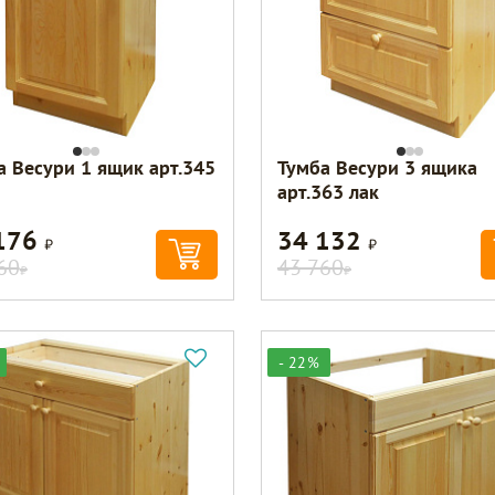
а Весури 1 ящик арт.345
Тумба Весури 3 ящика
арт.363 лак
176
34 132
Р
Р
60
43 760
Р
Р
- 22%