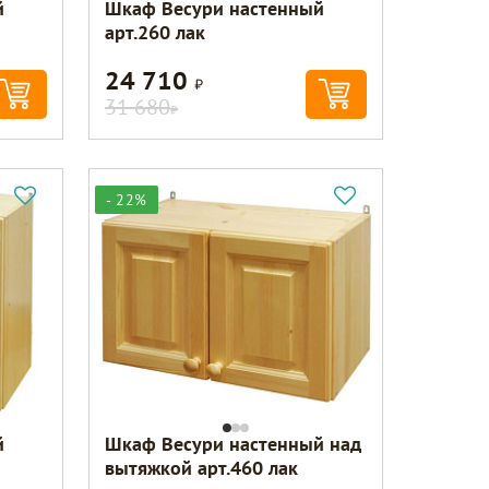
й
Шкаф Весури настенный
арт.260 лак
24 710
Р
31 680
Р
- 22%
й
Шкаф Весури настенный над
вытяжкой арт.460 лак