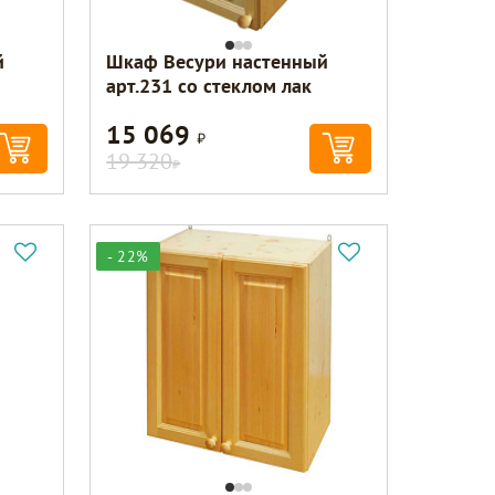
й
Шкаф Весури настенный
арт.231 со стеклом лак
15 069
Р
19 320
Р
- 22%