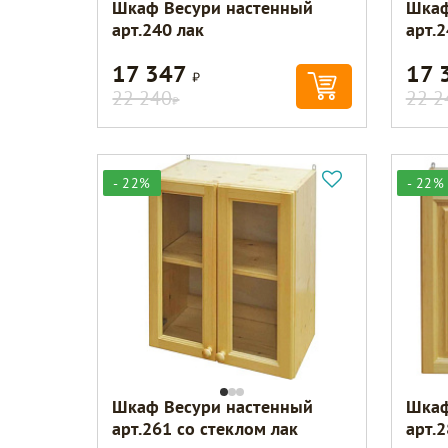
Шкаф Весури настенный
Шкаф
арт.240 лак
арт.2
17 347
17 
Р
22 240
22 2
Р
- 22%
- 22%
Шкаф Весури настенный
Шкаф
арт.261 со стеклом лак
арт.2