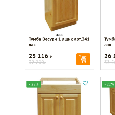
Тумба Весури 1 ящик арт.341
Тумб
лак
лак
25 116
26 
Р
32 200
33 5
Р
- 22%
- 22%