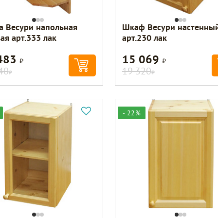
а Весури напольная
Шкаф Весури настенны
ая арт.333 лак
арт.230 лак
483
15 069
Р
Р
40
19 320
Р
Р
- 22%