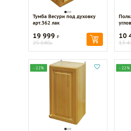
Тумба Весури под духовку
Полк
арт.362 лак
углов
19 999
10 
Р
25 640
13 4
Р
- 22%
- 22%