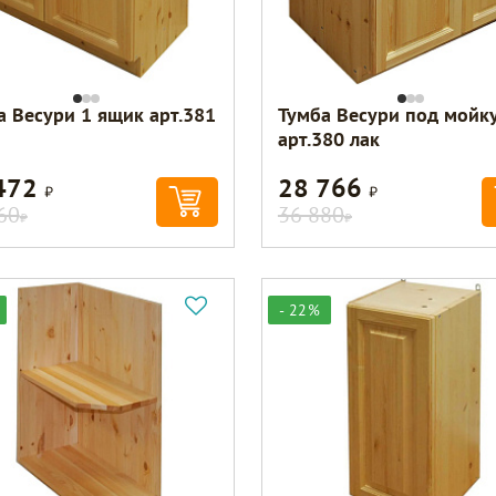
а Весури 1 ящик арт.381
Тумба Весури под мойк
арт.380 лак
472
28 766
Р
Р
60
36 880
Р
Р
- 22%