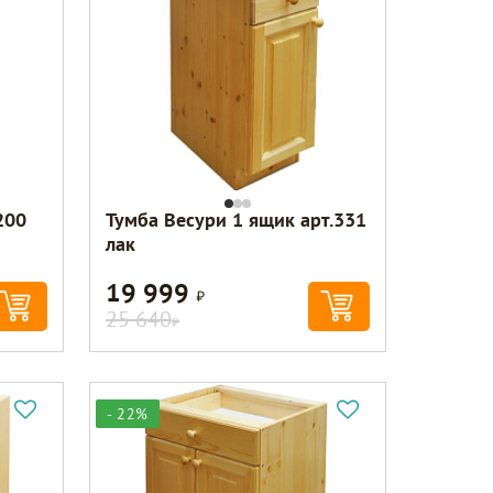
200
Тумба Весури 1 ящик арт.331
лак
19 999
Р
25 640
Р
- 22%