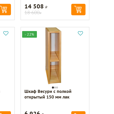
14 508
Р
18 600
Р
- 22%
я
Шкаф Весури с полкой
открытый 150 мм лак
6 926
Р