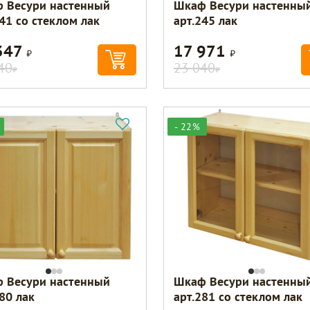
 Весури настенный
Шкаф Весури настенны
41 со стеклом лак
арт.245 лак
347
17 971
Р
Р
40
23 040
Р
Р
- 22%
 Весури настенный
Шкаф Весури настенны
80 лак
арт.281 со стеклом лак