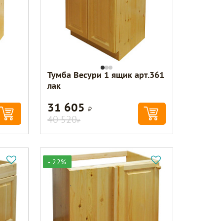
Тумба Весури 1 ящик арт.361
лак
31 605
Р
40 520
Р
- 22%