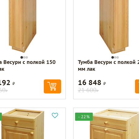
а Весури с полкой 150
Тумба Весури с полкой 
ак
мм лак
192
16 848
Р
Р
60
21 600
Р
Р
- 22%