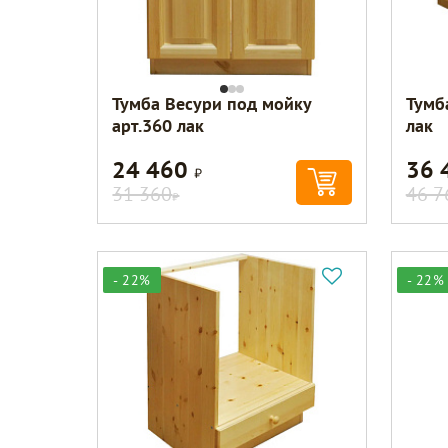
Тумба Весури под мойку
Тумб
арт.360 лак
лак
24 460
36 
Р
31 360
46 7
Р
- 22%
- 22%