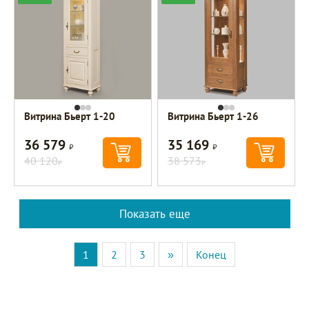
Витрина Бьерт 1-20
Витрина Бьерт 1-26
36 579
35 169
Р
Р
40 120
38 573
Р
Р
Показать еще
1
2
3
»
Конец