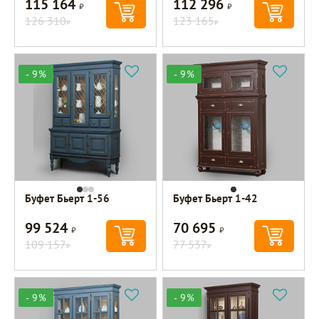
115 164
112 296
Р
Р
126 310
123 165
Р
Р
- 9%
- 9%
Буфет Бьерт 1-56
Буфет Бьерт 1-42
99 524
70 695
Р
Р
109 157
77 537
Р
Р
- 9%
- 9%