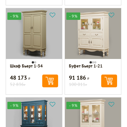
- 9%
- 9%
Шкаф Бьерт 1-34
Буфет Бьерт 1-21
48 173
91 186
Р
Р
52 836
100 011
Р
Р
- 9%
- 9%