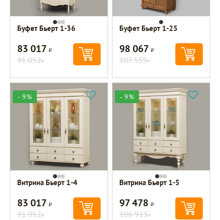
Буфет Бьерт 1-36
Буфет Бьерт 1-25
83 017
98 067
Р
Р
91 052
107 559
Р
Р
- 9%
- 9%
Витрина Бьерт 1-4
Витрина Бьерт 1-5
83 017
97 478
Р
Р
91 052
106 913
Р
Р