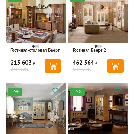
Гостиная-столовая Бьерт
Гостиная Бьерт 2
215 603
462 564
Р
Р
236 470
507 331
Р
Р
- 9%
- 9%