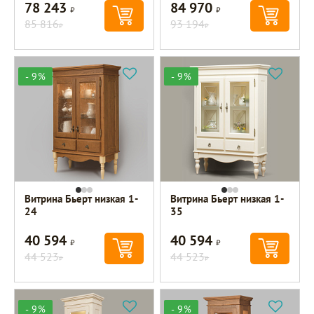
78 243
84 970
Р
Р
85 816
93 194
Р
Р
- 9%
- 9%
Витрина Бьерт низкая 1-
Витрина Бьерт низкая 1-
24
35
40 594
40 594
Р
Р
44 523
44 523
Р
Р
- 9%
- 9%