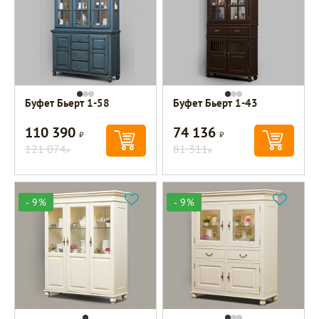
Буфет Бьерт 1-58
Буфет Бьерт 1-43
110 390
74 136
Р
Р
121 074
81 311
Р
Р
- 9%
- 9%