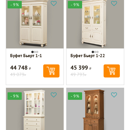
- 9%
- 9%
Буфет Бьерт 1-1
Буфет Бьерт 1-22
44 748
45 399
Р
Р
49 079
49 793
Р
Р
- 9%
- 9%