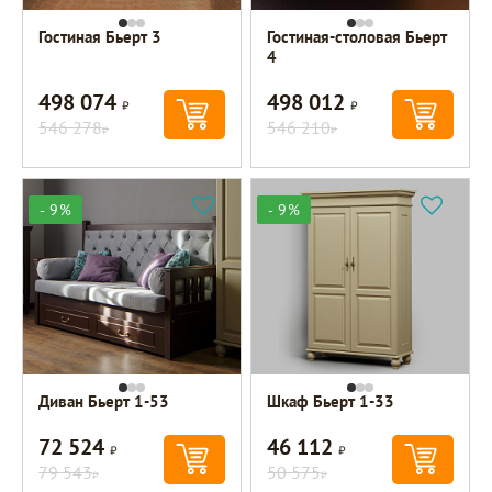
Гостиная Бьерт 3
Гостиная-столовая Бьерт
4
498 074
498 012
Р
Р
546 278
546 210
Р
Р
- 9%
- 9%
Диван Бьерт 1-53
Шкаф Бьерт 1-33
72 524
46 112
Р
Р
79 543
50 575
Р
Р