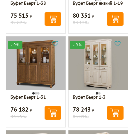
Буфет Бьерт 1-38
Буфет Бьерт низкий 1-19
75 515
80 351
Р
Р
82 824
88 128
Р
Р
- 9%
- 9%
Буфет Бьерт 1-31
Буфет Бьерт 1-3
76 182
78 243
Р
Р
83 555
85 816
Р
Р