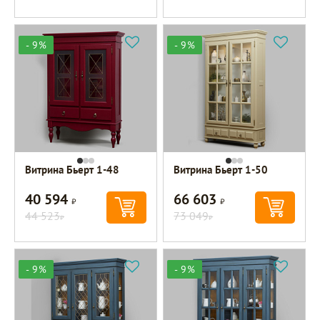
- 9%
- 9%
Витрина Бьерт 1-48
Витрина Бьерт 1-50
40 594
66 603
Р
Р
44 523
73 049
Р
Р
- 9%
- 9%