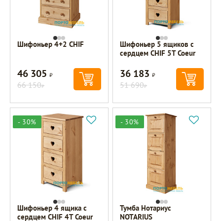
Шифоньер 4+2 CHIF
Шифоньер 5 ящиков с
сердцем CHIF 5T Coeur
46 305
36 183
Р
Р
66 150
51 690
Р
Р
- 30%
- 30%
Шифоньер 4 ящика с
Тумба Нотариус
сердцем CHIF 4T Coeur
NOTARIUS