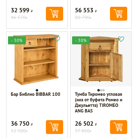
32 599
56 553
Р
Р
46 570
80 790
Р
Р
- 30%
- 30%
Бар Библио BIBBAR 100
Тумба Тиромео угловая
(низ от буфета Ромео и
Джульетта) TIROMEO
ANG BAS
36 750
26 502
Р
Р
52 500
37 860
Р
Р