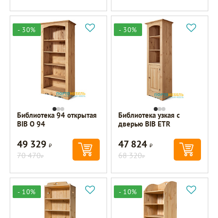
- 30%
- 30%
Библиотека 94 открытая
Библиотека узкая с
BIB O 94
дверью BIB ETR
49 329
47 824
Р
Р
70 470
68 320
Р
Р
- 10%
- 10%