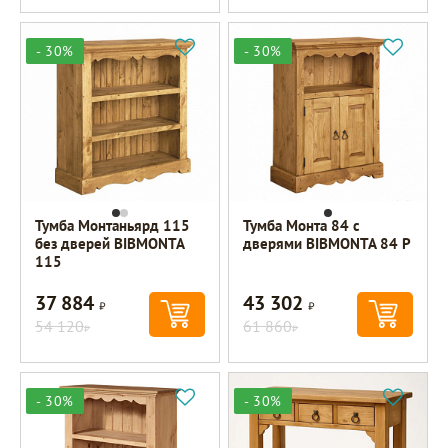
- 30%
- 30%
Тумба Монтаньярд 115
Тумба Монта 84 с
без дверей BIBMONTA
дверями BIBMONTA 84 P
115
37 884
43 302
Р
Р
54 120
61 860
Р
Р
- 30%
- 30%