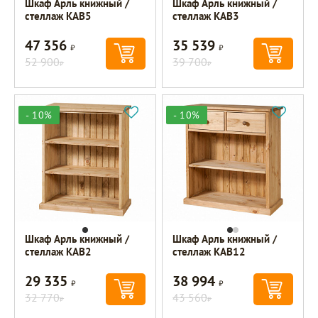
Шкаф Арль книжный /
Шкаф Арль книжный /
стеллаж KAB5
стеллаж KAB3
47 356
35 539
Р
Р
52 900
39 700
Р
Р
- 10%
- 10%
Шкаф Арль книжный /
Шкаф Арль книжный /
стеллаж KAB2
стеллаж KAB12
29 335
38 994
Р
Р
32 770
43 560
Р
Р