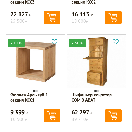
секции KCC3
секции KCC2
22 827
16 113
Р
Р
25 500
18 000
Р
Р
- 10%
- 30%
Стеллаж Арль куб 1
Шифоньер-секретер
секция KCC1
COM 8 ABAT
9 399
62 797
Р
Р
10 500
89 710
Р
Р