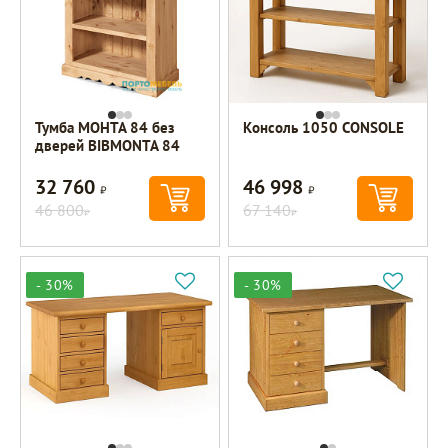
Тумба МОНТА 84 без
Консоль 1050 CONSOLE
дверей BIBMONTA 84
32 760
46 998
Р
Р
46 800
67 140
Р
Р
- 30%
- 30%