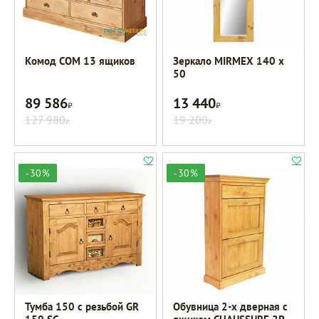
Комод COM 13 ящиков
Зеркало MIRMEX 140 х
50
89 586
13 440
Р
Р
127 980
19 200
Р
Р
-30%
-30%
Тумба 150 с резьбой GR
Обувница 2-х дверная с