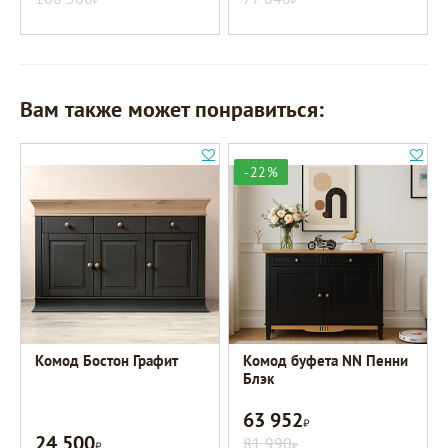
Вам также может понравиться:
-22%
Комод Бостон Графит
Комод буфета NN Пенни
Блэк
63 952
Р
24 500
Р
81 990
Р