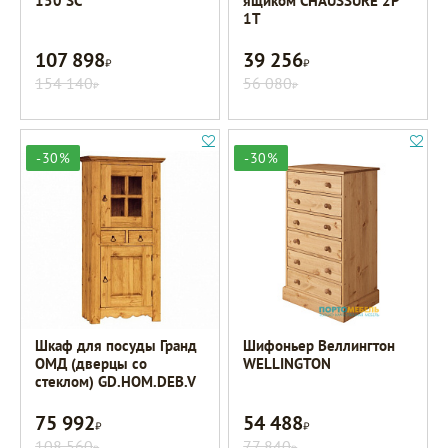
150 SC
ящиком CHAUSSURE 2P
1T
107 898
39 256
Р
Р
154 140
56 080
Р
Р
-30%
-30%
Шкаф для посуды Гранд
Шифоньер Веллингтон
ОМД (дверцы со
WELLINGTON
стеклом) GD.HOM.DEB.V
75 992
54 488
Р
Р
108 560
77 840
Р
Р