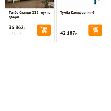
Тумба Сканди 232 глухие
Тумба Калифорния-5
двери
36 862
Р
42 187
52 660
Р
Р