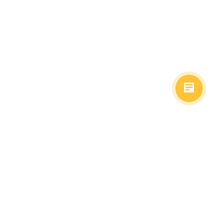
(499)653-73-43
(800)333-63-86
C 10 до 19 часов
Заказать звонок
Доставка в регионы
Москва, м. Славянский Бульвар, ул. Кременчугская,
д. 6, корпус 2.