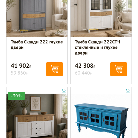
Тумба Сканди 222 глухие
Тумба Сканди 222СТЧ
двери
стеклянные и глухие
двери
41 902
42 308
Р
Р
59 860
60 440
Р
Р
-30%