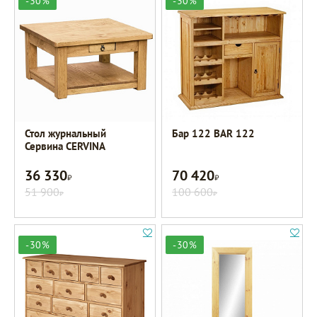
-30%
-30%
Стол журнальный
Бар 122 BAR 122
Сервина CERVINA
36 330
70 420
Р
Р
51 900
100 600
Р
Р
-30%
-30%