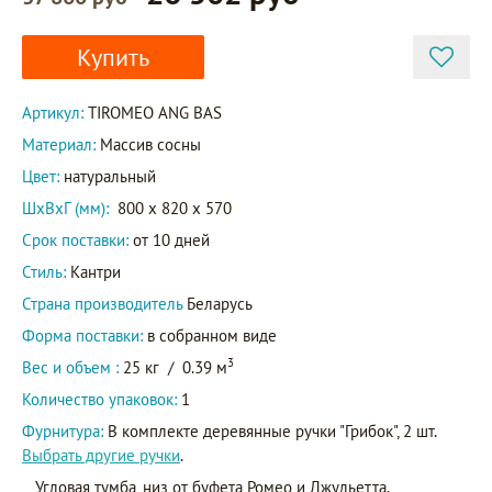
Купить
Артикул:
TIROMEO ANG BAS
Материал:
Массив сосны
Цвет:
натуральный
ШxВxГ (мм):
800 x 820 x 570
Срок поставки:
от 10 дней
Стиль:
Кантри
Страна производитель
Беларусь
Форма поставки:
в собранном виде
3
Вес и объем :
25 кг
/
0.39 м
Количество упаковок:
1
Фурнитура:
В комплекте деревянные ручки "Грибок", 2 шт.
Выбрать другие ручки
.
Угловая тумба, низ от буфета Ромео и Джульетта.