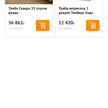
Тумба Сканди 33 глухие
Тумба-антресоль 2
двери
дверки Тимберс Кидс
36 862
12 420
Р
Р
52 660
13 800
Р
Р