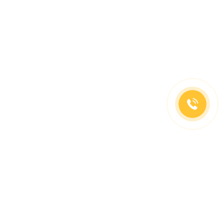
(499)653-73-43
(800)333-63-86
C 10 до 19 часов
Заказать звонок
Доставка в регионы
Москва, м. Славянский Бульвар, ул. Кременчугская,