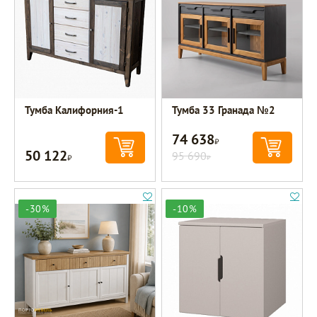
Тумба Калифорния-1
Тумба 33 Гранада №2
74 638
Р
50 122
Р
95 690
Р
-30%
-10%