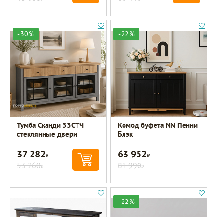
-30%
-22%
Тумба Сканди 33СТЧ
Комод буфета NN Пенни
стеклянные двери
Блэк
37 282
63 952
Р
Р
53 260
81 990
Р
Р
-22%