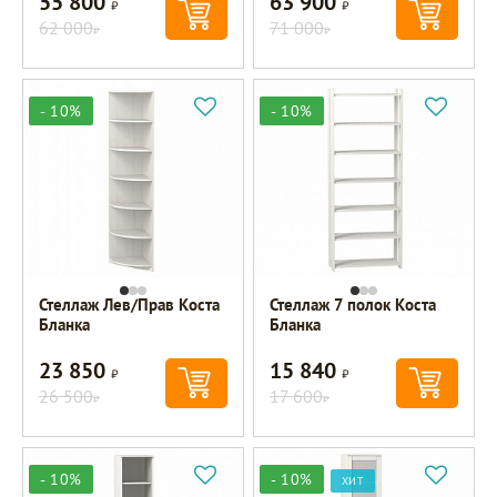
55 800
63 900
Р
Р
62 000
71 000
Р
Р
- 10%
- 10%
Стеллаж Лев/Прав Коста
Стеллаж 7 полок Коста
Бланка
Бланка
23 850
15 840
Р
Р
26 500
17 600
Р
Р
- 10%
- 10%
ХИТ