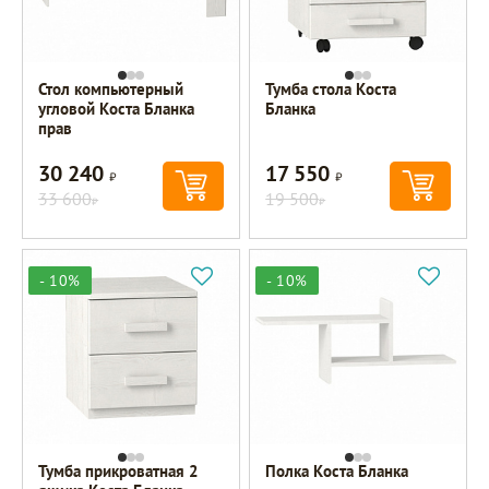
Стол компьютерный
Тумба cтола Коста
угловой Коста Бланка
Бланка
прав
30 240
17 550
Р
Р
33 600
19 500
Р
Р
- 10%
- 10%
Тумба прикроватная 2
Полка Коста Бланка