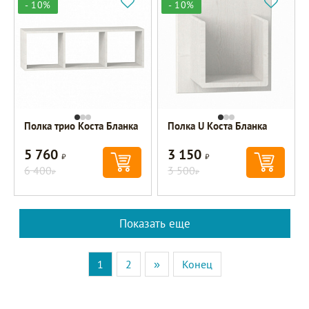
- 10%
- 10%
Полка трио Коста Бланка
Полка U Коста Бланка
5 760
3 150
Р
Р
6 400
3 500
Р
Р
Показать еще
1
2
»
Конец