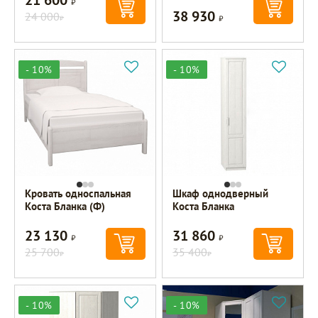
38 930
24 000
Р
Р
- 10%
- 10%
Кровать односпальная
Шкаф однодверный
Коста Бланка (Ф)
Коста Бланка
23 130
31 860
Р
Р
25 700
35 400
Р
Р
- 10%
- 10%