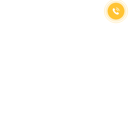
(499)653-73-43
(800)333-63-86
C 10 до 19 часов
Заказать звонок
Доставка в регионы
Москва, м. Славянский Бульвар, ул. Кременчугская,
д. 6, корпус 2.
О компании
Заказ Оплата
Доставка
Гид покупателя
Сотрудничество
Контакты