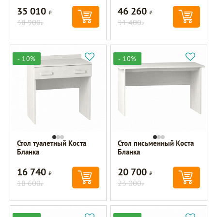
35 010
46 260
Р
Р
38 900
51 400
Р
Р
- 10%
- 10%
Стол туалетный Коста
Стол письменный Коста
Бланка
Бланка
16 740
20 700
Р
Р
18 600
23 000
Р
Р