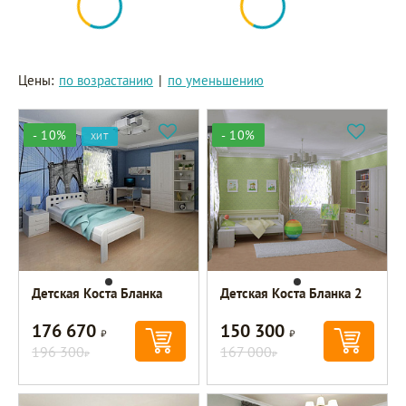
Цены:
по возрастанию
|
по уменьшению
- 10%
- 10%
ХИТ
Детская Коста Бланка
Детская Коста Бланка 2
176 670
150 300
Р
Р
196 300
167 000
Р
Р