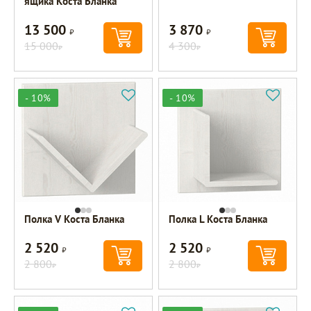
ящика Коста Бланка
13 500
3 870
Р
Р
15 000
4 300
Р
Р
- 10%
- 10%
Полка V Коста Бланка
Полка L Коста Бланка
2 520
2 520
Р
Р
2 800
2 800
Р
Р