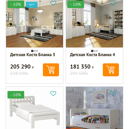
- 10%
- 10%
ХИТ
Детская Коста Бланка 3
Детская Коста Бланка 4
205 290
181 350
Р
Р
228 100
201 500
Р
Р
- 10%