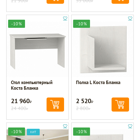
21 900
35 000
-10%
-10%
Стол компьютерный
Полка L Коста Бланка
Коста Бланка
21 960
2 520
Р
Р
24 400
2 800
Р
Р
-10%
-10%
ХИТ