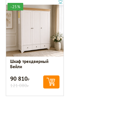
-25%
Шкаф трехдверный
Бейли
90 810
Р
121 080
Р