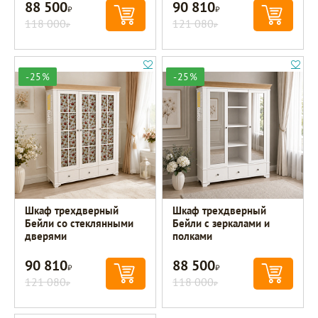
88 500
90 810
Р
Р
118 000
121 080
Р
Р
-25%
-25%
Шкаф трехдверный
Шкаф трехдверный
Бейли со стеклянными
Бейли с зеркалами и
дверями
полками
90 810
88 500
Р
Р
121 080
118 000
Р
Р