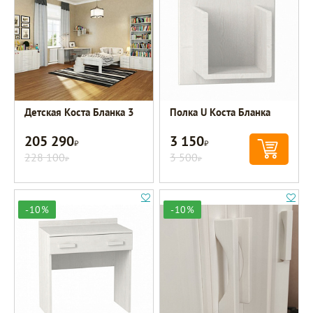
Детская Коста Бланка 3
Полка U Коста Бланка
205 290
3 150
Р
Р
228 100
3 500
Р
Р
-10%
-10%