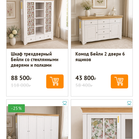
Шкаф трехдверный
Комод Бейли 2 двери 6
Бейли со стеклянными
ящиков
дверями и полками
88 500
43 800
Р
Р
118 000
58 400
Р
Р
-25%