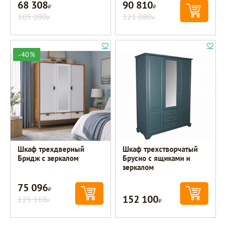
68 308
90 810
Р
Р
105 090
121 080
Р
Р
-40%
Шкаф трехдверный
Шкаф трехстворчатый
Бридж с зеркалом
Брусно с ящиками и
зеркалом
75 096
Р
152 100
125 160
Р
Р