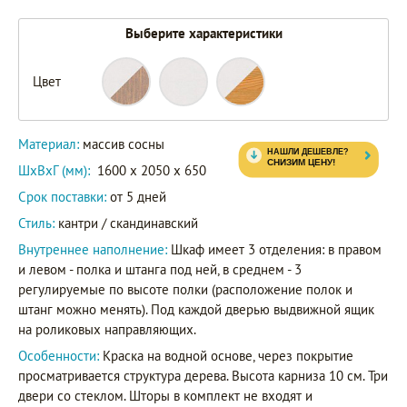
Выберите характеристики
Цвет
88419
87419
Артикул
82419
Материал:
массив сосны
ШxВxГ (мм):
1600 x 2050 x 650
Срок поставки:
от 5 дней
Стиль:
кантри / скандинавский
Внутреннее наполнение:
Шкаф имеет 3 отделения: в правом
и левом - полка и штанга под ней, в среднем - 3
регулируемые по высоте полки (расположение полок и
штанг можно менять). Под каждой дверью выдвижной ящик
на роликовых направляющих.
Особенности:
Краска на водной основе, через покрытие
просматривается структура дерева. Высота карниза 10 см. Три
двери со стеклом. Шторы в комплект не входят и