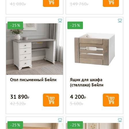
41 080
149 760
Р
Р
-25%
-25%
Стол письменный Бейли
Ящик для шкафа
(стеллажа) Бейли
31 890
4 200
Р
Р
42 520
5 600
Р
Р
-25%
-25%