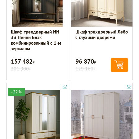
Шкаф трехдверный NN
Шкаф трехдверный Лебо
33 Пенни Блэк
с глухими дверями
комбинированный с 1-м
зеркалом
157 482
96 870
Р
Р
201 900
129 160
Р
Р
-22%