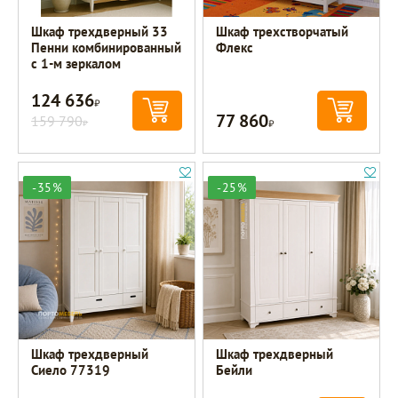
Шкаф трехдверный 33
Шкаф трехстворчатый
Пенни комбинированный
Флекс
с 1-м зеркалом
124 636
Р
77 860
159 790
Р
Р
-35%
-25%
Шкаф трехдверный
Шкаф трехдверный
Сиело 77319
Бейли