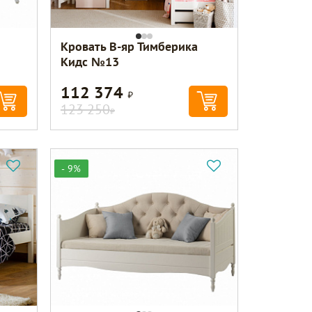
Кровать В-яр Тимберика
Кидс №13
112 374
Р
123 250
Р
- 9%