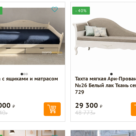
- 40%
а с ящиками и матрасом
Тахта мягкая Ари-Прова
№26 Белый лак Ткань се
729
 000
29 300
Р
Р
40
48 773
Р
Р