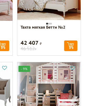
Тахта мягкая Бетти №2
42 407
Р
46 512
Р
- 9%