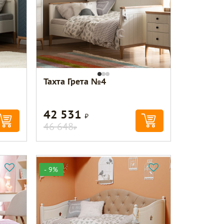
Тахта Грета №4
42 531
Р
46 648
Р
- 9%