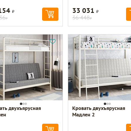
 154
33 031
Р
Р
36
36 448
Р
Р
ать двухъярусная
Кровать двухъярусная
лен
Мадлен 2