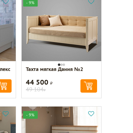
- 9%
лекс
Тахта мягкая Дания №2
44 500
Р
49 104
Р
- 9%