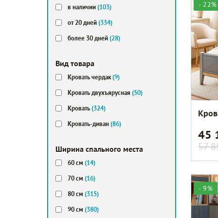
- 22%
в наличии
(103)
от 20 дней
(334)
более 30 дней
(28)
Вид товара
Кровать чердак
(9)
Кровать двухъярусная
(50)
Кровать
(324)
Кров
Кровать-диван
(86)
45
57 8
Ширина спального места
60 см
(14)
70 см
(16)
- 9%
80 см
(315)
90 см
(380)