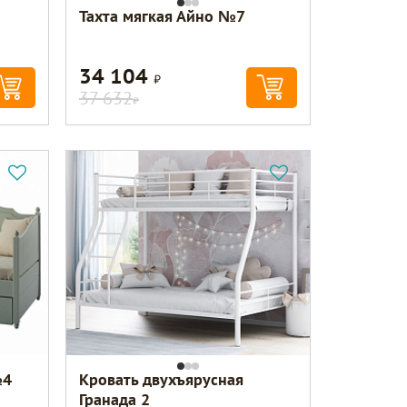
Тахта мягкая Айно №7
34 104
Р
37 632
Р
№4
Кровать двухъярусная
Гранада 2