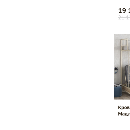
19
21 1
Кров
Мад