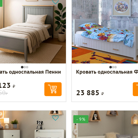
ать односпальная Пенни
Кровать односпальная Ф
 123
Р
23 885
Р
50
Р
- 9%