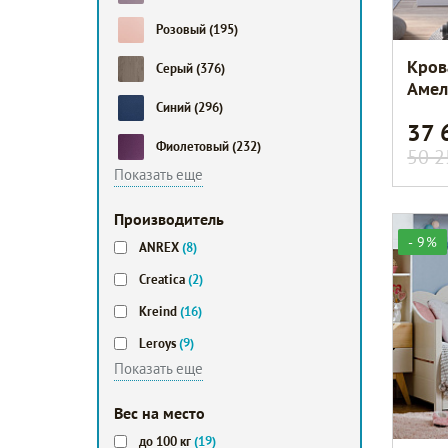
Розовый
(195)
Кров
Серый
(376)
Амел
Синий
(296)
37 
Фиолетовый
(232)
50 2
Показать еще
Производитель
- 9%
ANREX
(8)
Creatica
(2)
Kreind
(16)
Leroys
(9)
Показать еще
Вес на место
до 100 кг
(19)