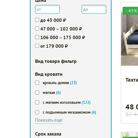
Цена
- 45%
до 43 000 ₽
47 000 – 102 000 ₽
106 000 – 175 000 ₽
от 179 000 ₽
Вид товара фильтр
Вид кровати
Тахт
кровать-домик
(23)
мягкая
(6)
с мягким изголовьем
(122)
48
с подъемным механизмом
(6)
87 4
Показать еще
Срок заказа