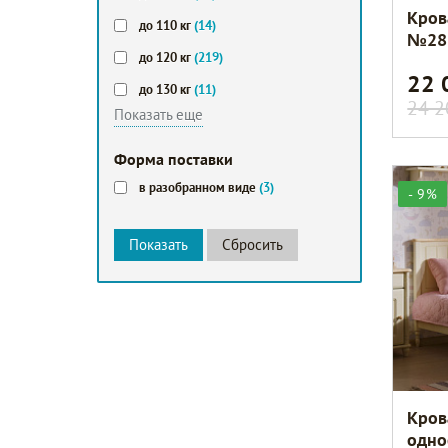
Кров
до 110 кг
(14)
№28
до 120 кг
(219)
22
до 130 кг
(11)
24 2
Показать еще
Форма поставки
в разобранном виде
(3)
- 9%
Кров
одно