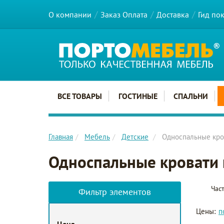
О компании
Заказ Оплата
Доставка
Гид по
Главное меню сайта
ВСЕ ТОВАРЫ
ГОСТИНЫЕ
СПАЛЬНИ
Главная
Мебель
Детские
Односпальные кро
Односпальные кровати 
Час
Фильтр элементов
Цены:
п