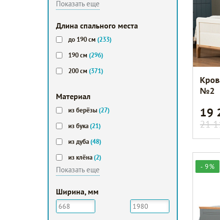
Показать еще
Длина спального места
до 190 см
(233)
190 см
(296)
200 см
(371)
Кров
№2
Мaтериал
19
из берёзы
(27)
21 1
из бука
(21)
из дуба
(48)
из клёна
(2)
- 9%
Показать еще
Ширина, мм