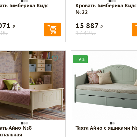
ать Тимберика Кидс
Кровать Тимберика Кидс
№22
 071
15 887
Р
Р
08
17 425
Р
Р
- 9%
ать Айно №8
Тахта Айно с ящиками 
спальная