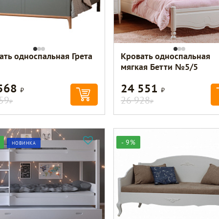
ать односпальная Грета
Кровать односпальная
мягкая Бетти №5/5
 568
24 551
Р
Р
59
26 928
Р
Р
- 9%
НОВИНКА