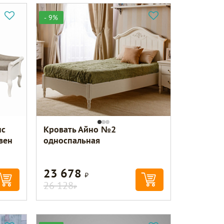
- 9%
нс
Кровать Айно №2
вен
односпальная
23 678
Р
26 128
Р