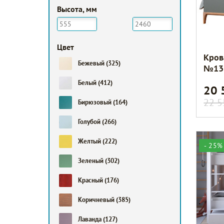
Высота, мм
Цвет
Кров
Бежевый
(325)
№13
Белый
(412)
20
22 5
Бирюзовый
(164)
Голубой
(266)
Желтый
(222)
- 25%
Зеленый
(302)
Красный
(176)
Коричневый
(385)
Лаванда
(127)