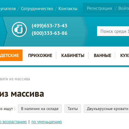
Регистрация
Войт
купателя
Сотрудничество
Контакты
(499)653-73-43
(800)333-63-86
ДЕТСКИЕ
ПРИХОЖИЕ
КАБИНЕТЫ
ВАННЫЕ
КУХ
вати из массива
из массива
то ищут
В наличии на складе
Тахты
Двухъярусные кровати
о возрастанию
|
по уменьшению