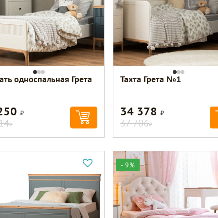
ать односпальная Грета
Тахта Грета №1
 250
34 378
Р
Р
14
37 706
Р
Р
- 9%