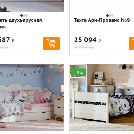
ать двухъярусная
Тахта Ари-Прованс №9
ия
687
25 094
Р
Р
50
27 523
Р
Р
- 9%