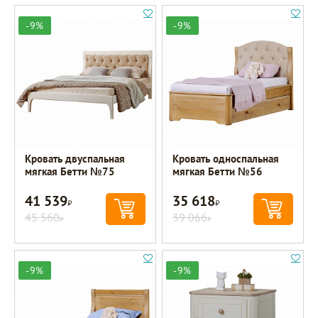
-9%
-9%
Кровать двуспальная
Кровать односпальная
мягкая Бетти №75
мягкая Бетти №56
41 539
35 618
Р
Р
45 560
39 066
Р
Р
-9%
-9%