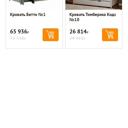
Кровать Бетти №1
Кровать Тимберика Кидс
№10
65 936
26 814
Р
Р
72 318
29 410
Р
Р