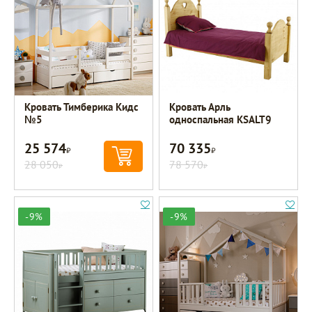
Кровать Тимберика Кидс
Кровать Арль
№5
односпальная KSALT9
25 574
70 335
Р
Р
28 050
78 570
Р
Р
-9%
-9%