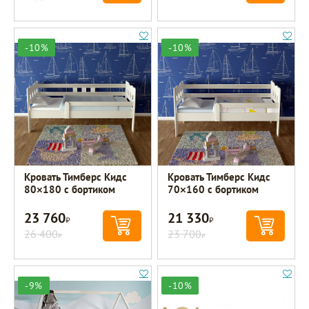
-10%
-10%
Кровать Тимберс Кидс
Кровать Тимберс Кидс
80×180 с бортиком
70×160 с бортиком
23 760
21 330
Р
Р
26 400
23 700
Р
Р
-9%
-10%