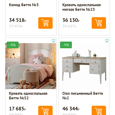
Комод Бетти №3
Кровать односпальная
мягкая Бетти №23
34 518
36 130
Р
Р
37 859
39 627
Р
Р
-9%
-9%
Кровать односпальная
Стол письменный Бетти
Бетти №52
№2
17 685
46 344
Р
Р
19 397
50 830
Р
Р