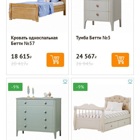
Кровать односпальная
Тумба Бетти №5
Бетти №57
18 615
24 567
Р
Р
20 417
26 945
Р
Р
-9%
-9%