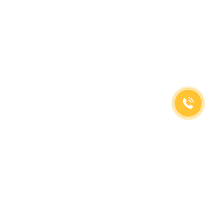
(499)653-73-43
(800)333-63-86
C 10 до 19 часов
Заказать звонок
Доставка в регионы
Москва, м. Славянский Бульвар, ул. Кременчугская,