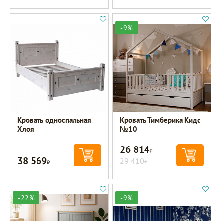
-9%
Кровать односпальная
Кровать Тимберика Кидс
Хлоя
№10
26 814
Р
38 569
Р
29 410
Р
-22%
-9%