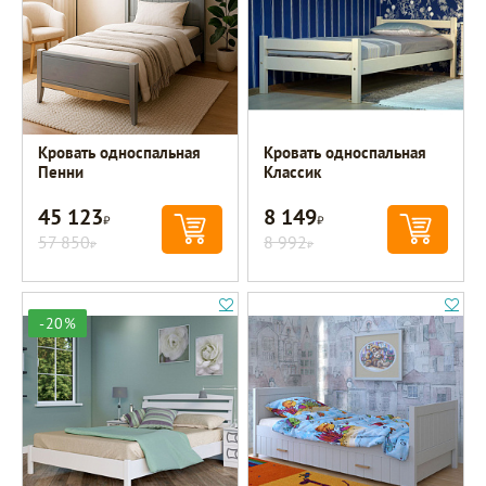
Кровать односпальная
Кровать односпальная
Пенни
Классик
45 123
8 149
Р
Р
57 850
8 992
Р
Р
-20%