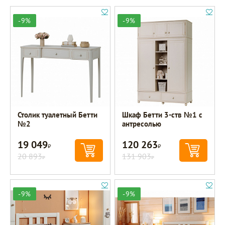
-9%
-9%
Столик туалетный Бетти
Шкаф Бетти 3-ств №1 с
№2
антресолью
19 049
120 263
Р
Р
20 893
131 903
Р
Р
-9%
-9%