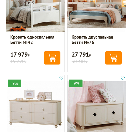
Кровать односпальная
Кровать двуспальная
Бетти №42
Бетти №76
17 979
27 791
Р
Р
19 720
30 481
Р
Р
-9%
-9%