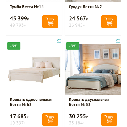
Тумба Бетти №14
Сундук Бетти №2
45 399
24 567
Р
Р
49 793
26 945
Р
Р
-9%
-9%
Кровать односпальная
Кровать двуспальная
Бетти №63
Бетти №53
17 685
30 255
Р
Р
19 397
33 184
Р
Р