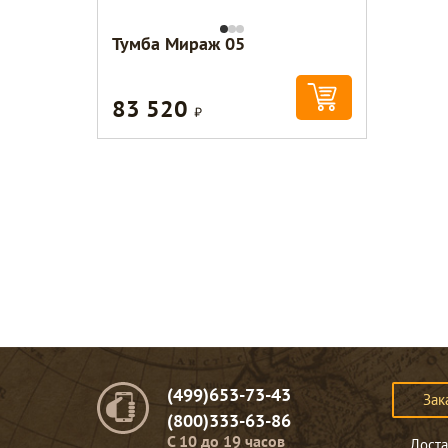
Тумба Мираж 05
83 520
Р
(499)653-73-43
Зак
(800)333-63-86
C 10 до 19 часов
Доста