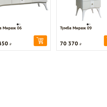
а Мираж 06
Тумба Мираж 09
450
70 370
Р
Р