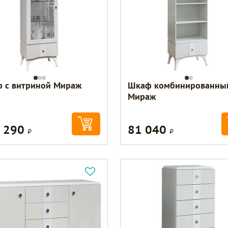
 с витриной Мираж
Шкаф комбинированны
Мираж
 290
81 040
Р
Р