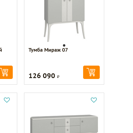
й
Тумба Мираж 07
126 090
Р