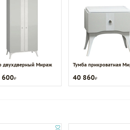
 двухдверный Мираж
Тумба прикроватная М
 600
40 860
Р
Р