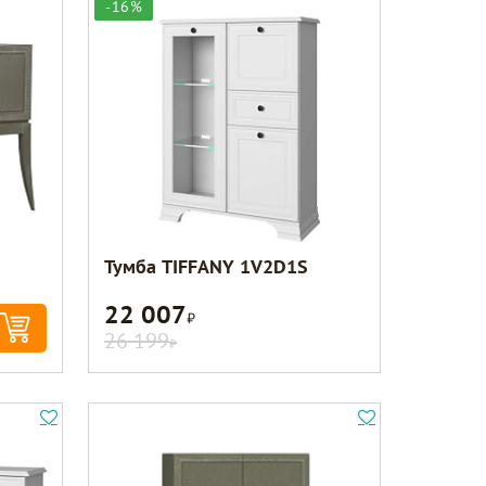
-16%
Тумба TIFFANY 1V2D1S
22 007
Р
26 199
Р