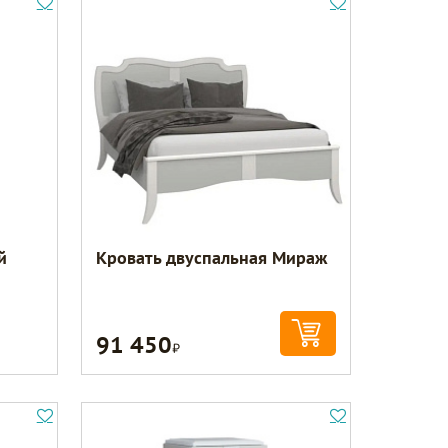
й
Кровать двуспальная Мираж
91 450
Р