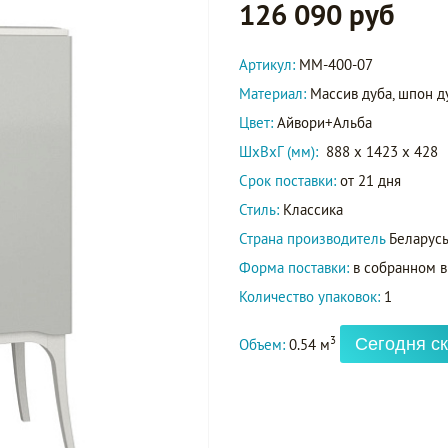
126 090 руб
Артикул:
ММ-400-07
Материал:
Массив дуба, шпон д
Цвет:
Айвори+Альба
ШxВxГ (мм):
888 x 1423 x 428
Срок поставки:
от 21 дня
Стиль:
Классика
Страна производитель
Беларус
Форма поставки:
в собранном 
Количество упаковок:
1
3
Сегодня ск
Объем:
0.54 м