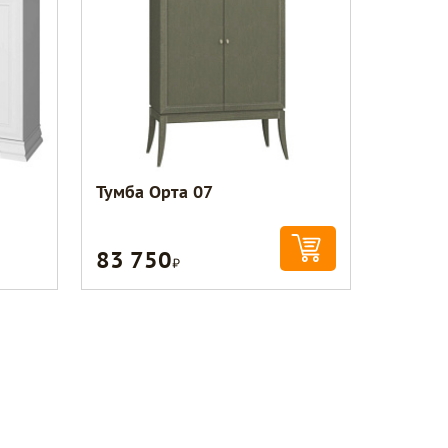
Тумба Орта 07
83 750
Р