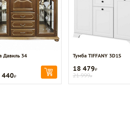
а Давиль 34
Тумба TIFFANY 3D1S
18 479
Р
 440
Р
21 999
Р