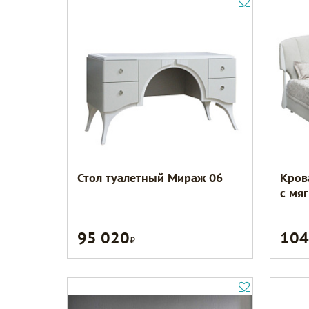
Стол туалетный Мираж 06
Кров
с мя
95 020
104
Р