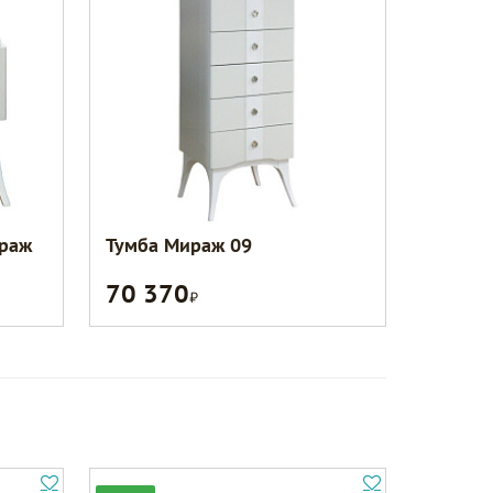
ираж
Тумба Мираж 09
70 370
Р