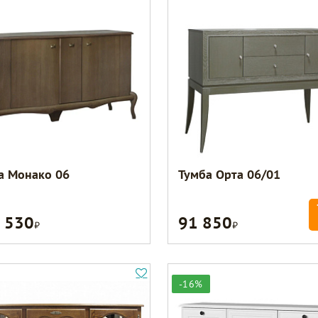
а Монако 06
Тумба Орта 06/01
 530
91 850
Р
Р
-16%