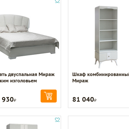
ать двуспальная Мираж
Шкаф комбинированны
гким изголовьем
Мираж
 930
81 040
Р
Р