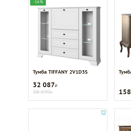
-16%
Тумба TIFFANY 2V1D3S
Тумб
32 087
Р
158
38 199
Р