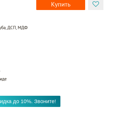
Купить
уба, ДСП, МДФ
ь
виде
идка до 10%. Звоните!