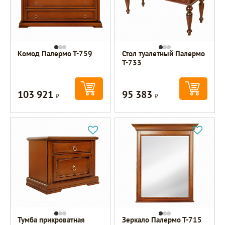
Комод Палермо Т-759
Стол туалетный Палермо
Т-733
103 921
95 383
Р
Р
Тумба прикроватная
Зеркало Палермо Т-715