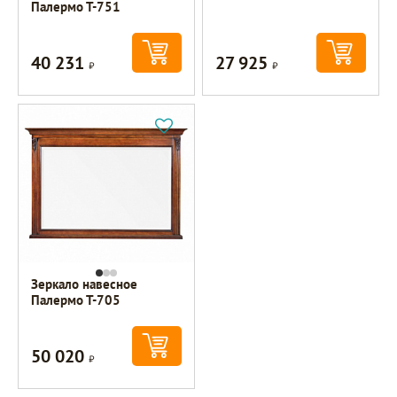
Палермо Т-751
40 231
27 925
Р
Р
Зеркало навесное
Палермо Т-705
50 020
Р