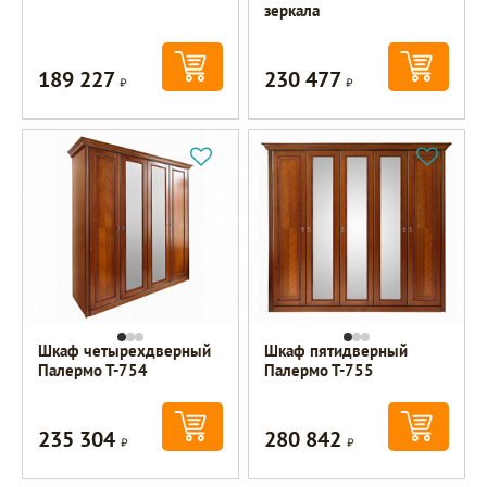
зеркала
189 227
230 477
Р
Р
Шкаф четырехдверный
Шкаф пятидверный
Палермо Т-754
Палермо Т-755
235 304
280 842
Р
Р