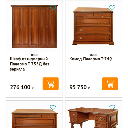
Шкаф пятидверный
Комод Палермо Т-749
Палермо Т-755Д без
зеркала
276 100
95 750
Р
Р