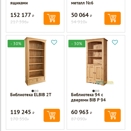
ящиками
металл №6
152 177
50 064
Р
Р
217 396
54 910
Р
Р
- 30%
- 30%
Библиотека ELBIB 2Т
Библиотека 94 с
дверями BIB P 94
119 245
60 963
Р
Р
170 350
87 090
Р
Р