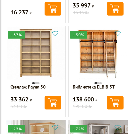
35 997
Р
16 237
Р
46 150
Р
- 37%
- 30%
Стеллаж Рауна 30
Библиотека ELBIB 3Т
33 362
138 600
Р
Р
53 040
198 000
Р
Р
- 25%
- 22%