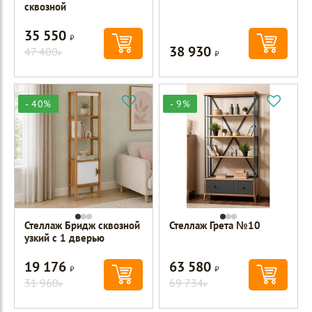
сквозной
35 550
Р
38 930
47 400
Р
Р
- 40%
- 9%
Стеллаж Бридж сквозной
Стеллаж Грета №10
узкий с 1 дверью
19 176
63 580
Р
Р
31 960
69 734
Р
Р