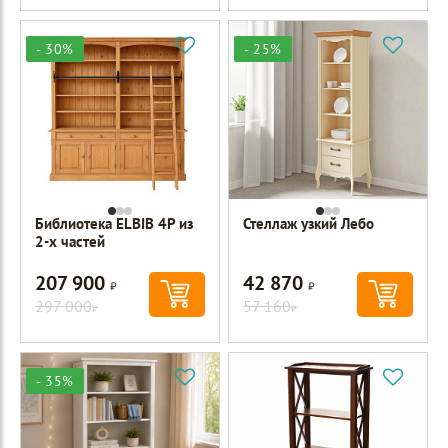
- 30%
- 25%
Библиотека ELBIB 4P из
Стеллаж узкий Лебо
2-х частей
207 900
42 870
Р
Р
297 000
57 160
Р
Р
- 35%