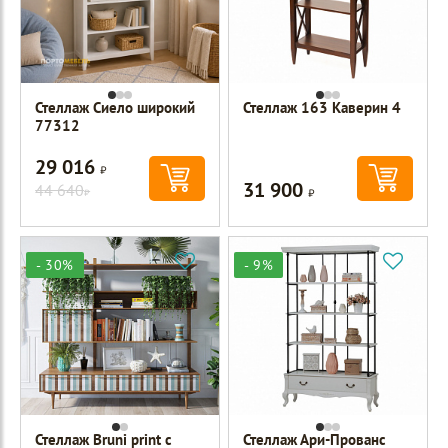
Стеллаж Сиело широкий
Стеллаж 163 Каверин 4
77312
29 016
Р
31 900
44 640
Р
Р
- 30%
- 9%
Стеллаж Bruni print с
Стеллаж Ари-Прованс