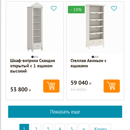
- 10%
Шкаф-витрина Скандия
Стеллаж Авиньон с
открытый с 1 ящиком
ящиками
высокий
59 040
Р
53 800
Р
65 600
Р
Показать еще
1
2
3
4
5
»
Конец