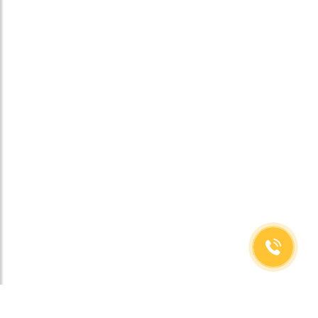
(499)653-73-43
(800)333-63-86