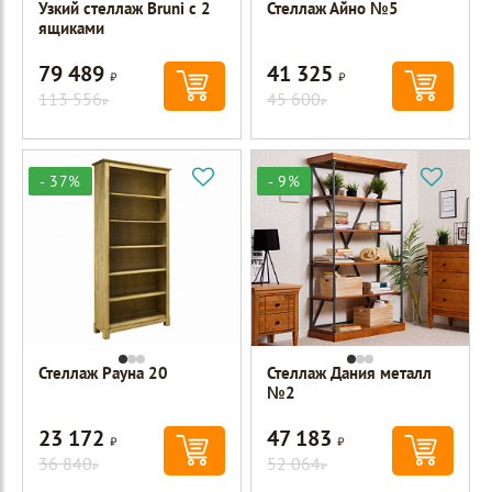
Узкий стеллаж Bruni с 2
Стеллаж Айно №5
ящиками
79 489
41 325
Р
Р
113 556
45 600
Р
Р
- 37%
- 9%
Стеллаж Рауна 20
Стеллаж Дания металл
№2
23 172
47 183
Р
Р
36 840
52 064
Р
Р