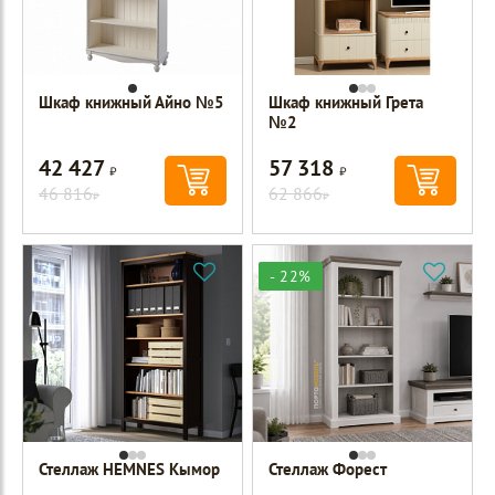
Шкаф книжный Айно №5
Шкаф книжный Грета
№2
42 427
57 318
Р
Р
46 816
62 866
Р
Р
- 22%
Стеллаж HEMNES Кымор
Стеллаж Форест