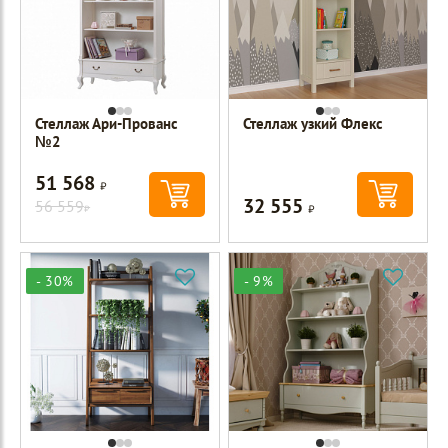
Стеллаж Ари-Прованс
Стеллаж узкий Флекс
№2
51 568
Р
32 555
56 559
Р
Р
- 30%
- 9%