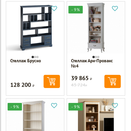
- 9%
Стеллаж Брусно
Стеллаж Ари-Прованс
№4
39 865
Р
128 200
Р
43 724
Р
- 9%
- 9%