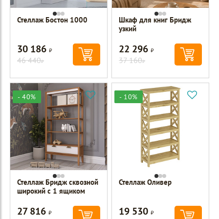
Стеллаж Бостон 1000
Шкаф для книг Бридж
узкий
30 186
22 296
Р
Р
46 440
37 160
Р
Р
- 40%
- 10%
Стеллаж Бридж сквозной
Стеллаж Оливер
широкий с 1 ящиком
27 816
19 530
Р
Р