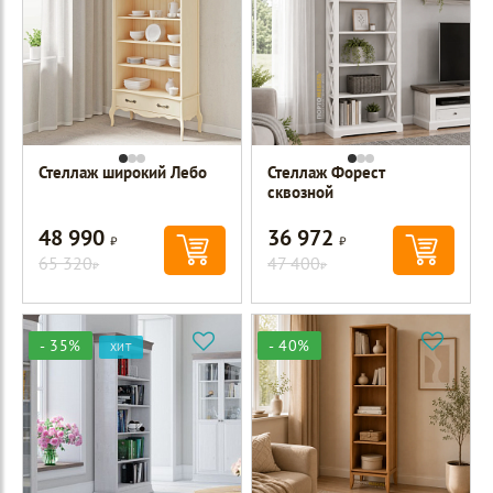
Стеллаж широкий Лебо
Стеллаж Форест
сквозной
48 990
36 972
Р
Р
65 320
47 400
Р
Р
- 35%
- 40%
ХИТ