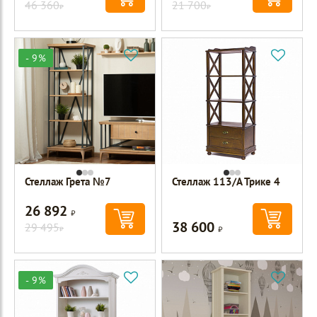
46 360
21 700
Р
Р
- 9%
Стеллаж Грета №7
Стеллаж 113/А Трике 4
26 892
Р
38 600
29 495
Р
Р
- 9%