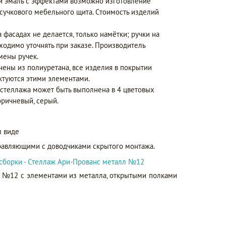
 и эмаль с эффектами возможно изготовление
сучкового мебельного щита. Стоимость изделий
а фасадах не делается, только намётки; ручки на
бходимо уточнять при заказе. Производитель
мены ручек.
нены из полиуретана, все изделия в покрытии
ктуются этими элементами.
 стеллажа может быть выполнена в 4 цветовых
оричневый, серый.
 виде
равляющими с доводчиками скрытого монтажа.
сборки - Стеллаж Ари-Прованс металл №12
 №12 с элементами из металла, открытыми полками