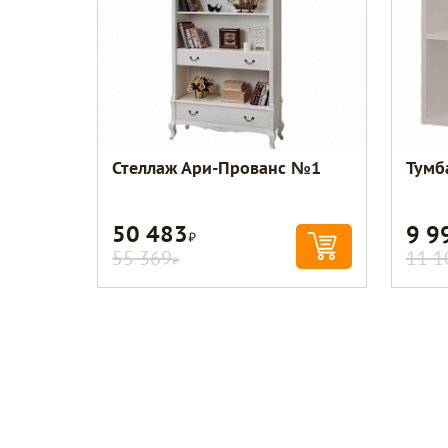
Стеллаж Ари-Прованс №1
Тумб
50 483
9 9
Р
55 369
11 1
Р