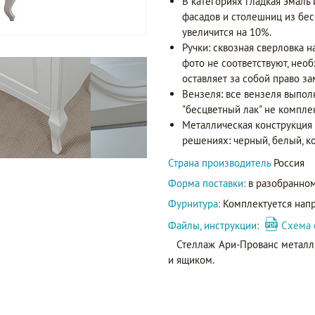
В категориях гладкая эмаль
фасадов и столешниц из бес
увеличится на 10%.
Ручки: сквозная сверловка н
фото не соответствуют, нео
оставляет за собой право за
Вензеля: все вензеля выпол
"бесцветный лак" не компле
Металлическая конструкция
решениях: черный, белый, к
Страна производитель
Россия
Форма поставки:
в разобранном
Фурнитура:
Комплектуется нап
Файлы, инструкции:
Схема 
Стеллаж Ари-Прованс металл
и ящиком.