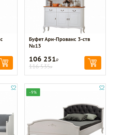
с
Буфет Ари-Прованс 3-ств
№13
106 251
Р
116 535
Р
-9%