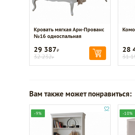
Кровать мягкая Ари-Прованс
Комо
№16 односпальная
29 387
28 
Р
32 232
31 1
Р
Вам также может понравиться:
-9%
-10%