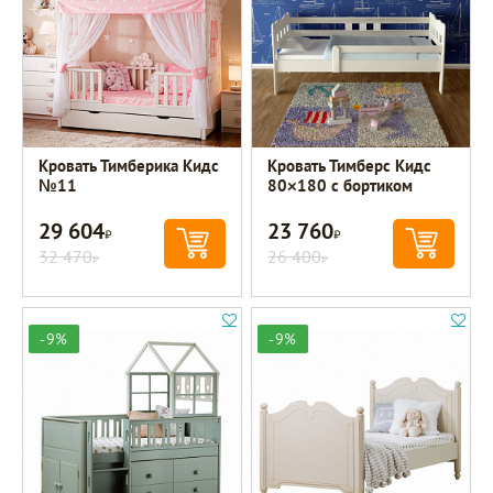
Кровать Тимберика Кидс
Кровать Тимберс Кидс
№11
80×180 с бортиком
29 604
23 760
Р
Р
32 470
26 400
Р
Р
-9%
-9%