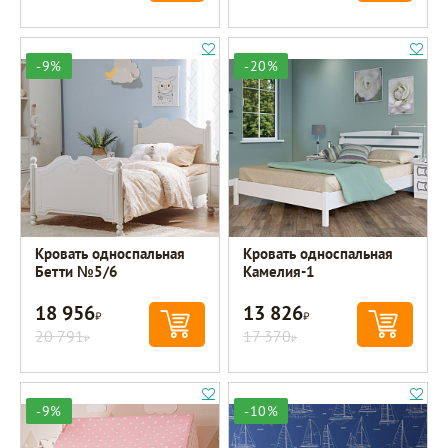
-9%
-20%
Кровать односпальная
Кровать односпальная
Бетти №5/6
Камелия-1
18 956
13 826
Р
Р
20 791
17 370
Р
Р
-9%
-10%