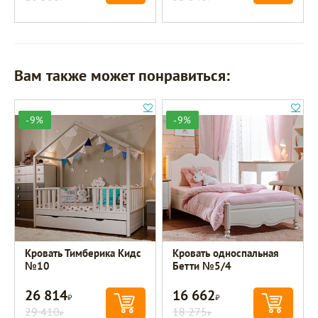
Вам также может понравиться:
-9%
-9%
Кровать Тимберика Кидс
Кровать односпальная
№10
Бетти №5/4
26 814
16 662
Р
Р
29 410
18 275
Р
Р