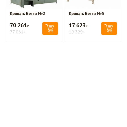
Кровать Бетти №2
Кровать Бетти №5
70 261
17 623
Р
Р
77 061
19 329
Р
Р