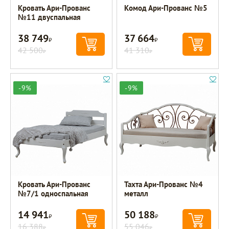
Кровать Ари-Прованс
Комод Ари-Прованс №5
№11 двуспальная
38 749
37 664
Р
Р
42 500
41 310
Р
Р
-9%
-9%
Кровать Ари-Прованс
Тахта Ари-Прованс №4
№7/1 односпальная
металл
14 941
50 188
Р
Р
16 388
55 046
Р
Р