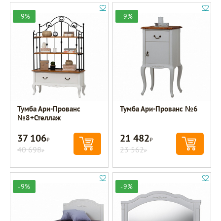
-9%
-9%
Тумба Ари-Прованс
Тумба Ари-Прованс №6
№8+Стеллаж
37 106
21 482
Р
Р
40 698
23 562
Р
Р
-9%
-9%