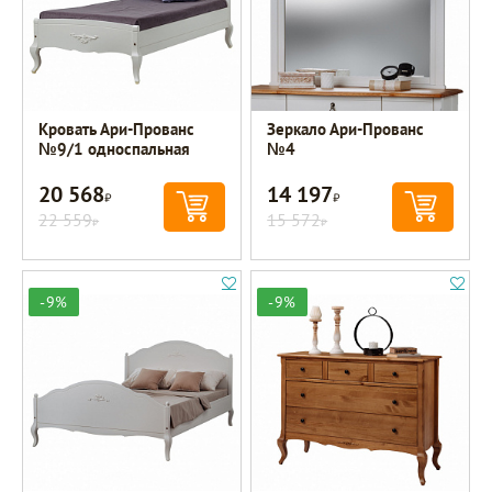
Кровать Ари-Прованс
Зеркало Ари-Прованс
№9/1 односпальная
№4
20 568
14 197
Р
Р
22 559
15 572
Р
Р
-9%
-9%