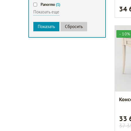
Panormo
(1)
34
Показать еще
- 10%
Конс
33
37 3