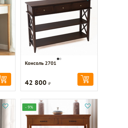
Консоль 2701
42 800
Р
- 9%