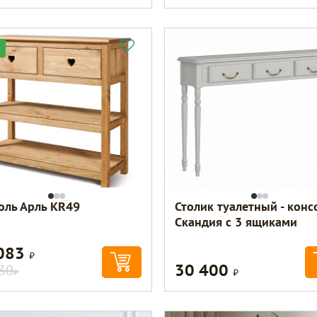
оль Арль KR49
Столик туалетный - конс
Скандия с 3 ящиками
 083
Р
30 400
Р
30
Р