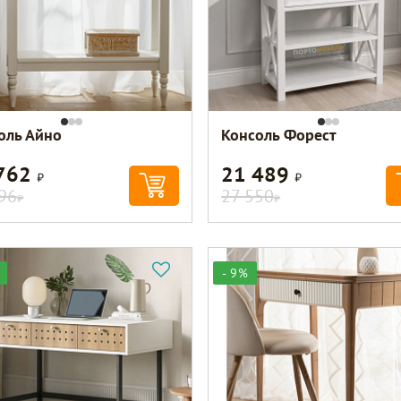
оль Айно
Консоль Форест
 762
21 489
Р
Р
96
27 550
Р
Р
- 9%