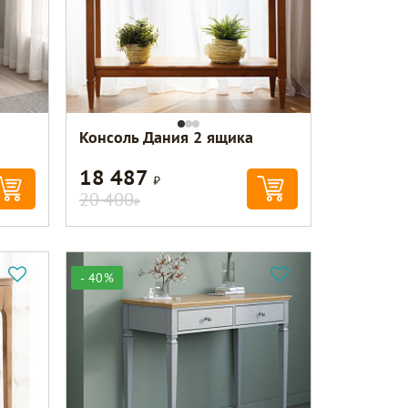
Консоль Дания 2 ящика
18 487
Р
20 400
Р
- 40%