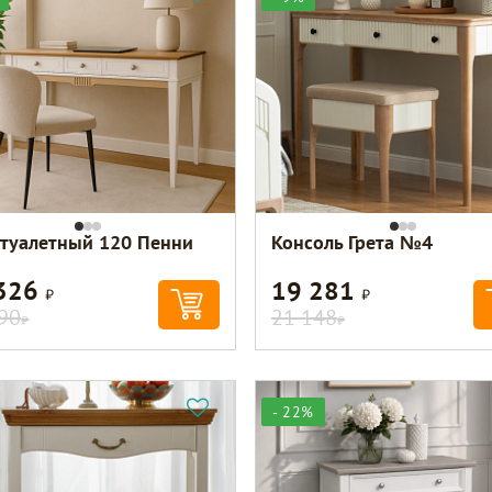
 туалетный 120 Пенни
Консоль Грета №4
 326
19 281
Р
Р
90
21 148
Р
Р
- 22%