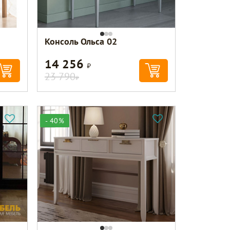
Консоль Ольса 02
14 256
Р
23 790
Р
- 40%