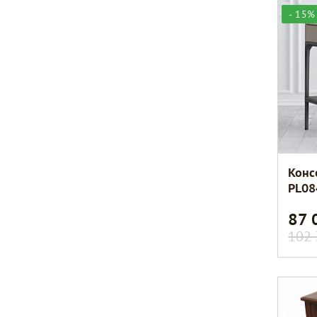
- 15%
Конс
PL08
87 
102 