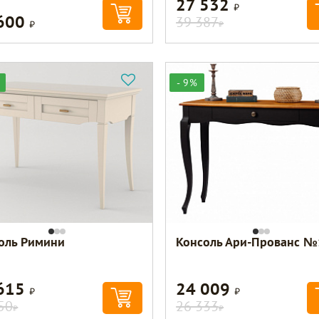
27 532
Р
 600
Р
39 387
Р
- 9%
оль Римини
Консоль Ари-Прованс №
 615
24 009
Р
Р
50
26 333
Р
Р