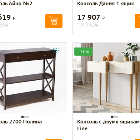
оль Айно №2
Консоль Дания 1 ящик
 619
17 907
Р
Р
56
19 760
Р
Р
- 30%
оль 2700 Полина
Консоль с двумя ящикам
Line