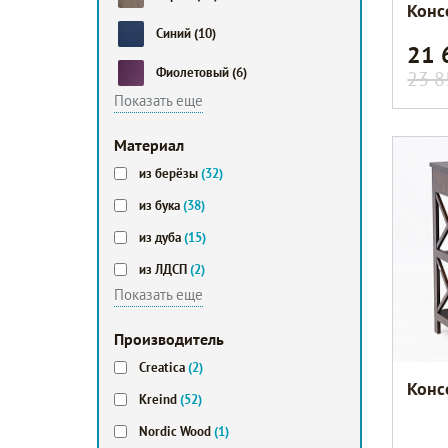
Конс
Синий
(10)
21
Фиолетовый
(6)
23 8
Показать еще
Мaтериал
из берёзы
(32)
из бука
(38)
из дуба
(15)
из ЛДСП
(2)
Показать еще
Производитель
Creatica
(2)
Конс
Kreind
(52)
Nordic Wood
(1)