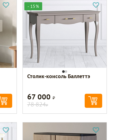
- 15%
Столик-консоль Баллеттэ
67 000
Р
78 824
Р