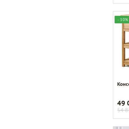
- 10%
Конс
49
54 8