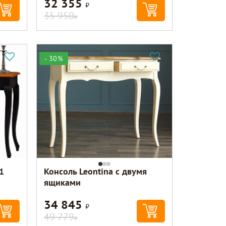
32 355
Р
35 950
Р
- 30%
1
Консоль Leontina с двумя
ящиками
34 845
Р
49 779
Р