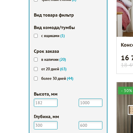
Вид товара фильтр
Вид комода/тумбы
с ящиками
(1)
Конс
Срок заказа
16
в наличии
(20)
18 4
от 20 дней
(63)
более 30 дней
(44)
- 30%
Высота, мм
Глубина, мм