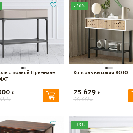
- 30%
оль с полкой Премиале
Консоль высокая KOTO
4AT
000
25 629
Р
Р
353
36 665
Р
Р
- 15%