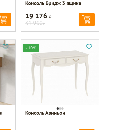
Консоль Бридж 3 ящика
19 176
Р
31 960
Р
- 10%
и
Консоль Авиньон