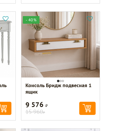
- 40%
оль
Консоль Бридж подвесная 1
ящик
9 576
Р
15 960
Р