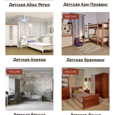
Детская Ари-Прованс
Детская Айно Ретро
МАССИВ
Детская Арредо
Детская Брамминг
МАССИВ
МАССИВ
Детская Брусно
Детская Дания