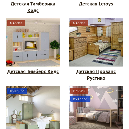
Детская Тимберика
Детская Leroys
Кидс
МАССИВ
МАССИВ
Детская Тимберс Кидс
Детская Прованс
Рустико
НОВИНКА
МАССИВ
НОВИНКА