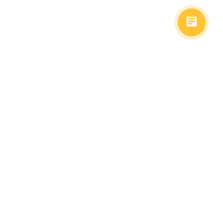
(499)653-73-43
(800)333-63-86
C 10 до 19 часов
Заказать звонок
Доставка в регионы
Москва, м. Славянский Бульвар, ул. Кременчугская,
д. 6, корпус 2.
О компании
Заказ Оплата
Доставка
Гид покупателя
Сотрудничество