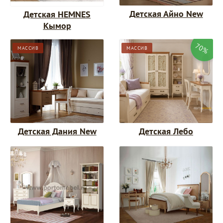
Детская Айно New
Детская HEMNES
Кымор
70%
МАССИВ
МАССИВ
Детская Лебо
Детская Дания New