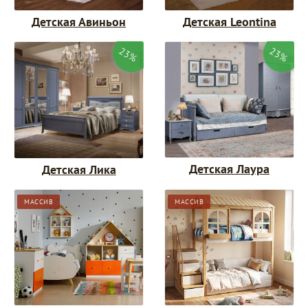
Детская Авиньон
Детская Leontina
23%
23%
Детская Лаура
Детская Лика
МАССИВ
МАССИВ