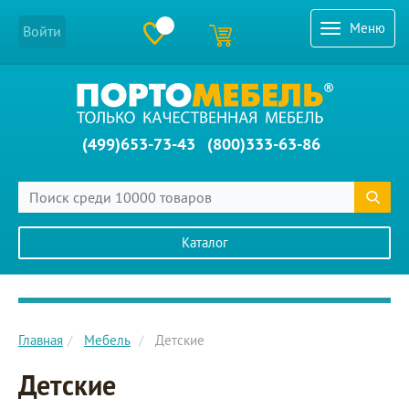
Меню
Войти
(499)653-73-43
(800)333-63-86
Каталог
Главное меню сайта
Главная
Мебель
Детские
Детские