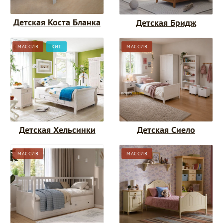
Детская Коста Бланка
Детская Бридж
МАССИВ
ХИТ
МАССИВ
Детская Сиело
Детская Хельсинки
МАССИВ
МАССИВ