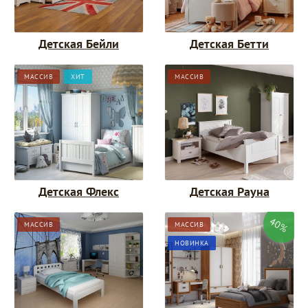
Детская Бейли
Детская Бетти
МАССИВ
ХИТ
МАССИВ
Детская Флекс
Детская Рауна
40%
МАССИВ
МАССИВ
НОВИНКА