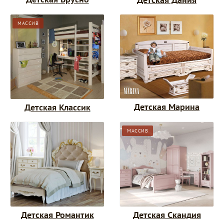
МАССИВ
Детская Марина
Детская Классик
МАССИВ
Детская Романтик
Детская Скандия