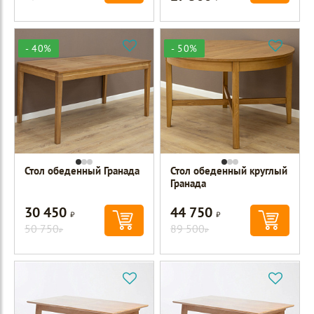
- 40%
- 50%
Стол обеденный Гранада
Стол обеденный круглый
Гранада
30 450
44 750
Р
Р
50 750
89 500
Р
Р