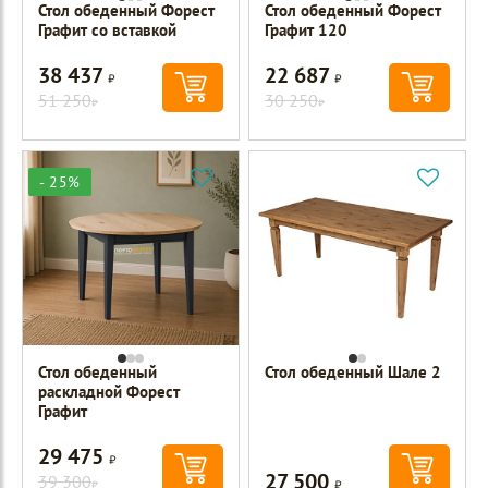
Стол обеденный Форест
Стол обеденный Форест
Графит со вставкой
Графит 120
38 437
22 687
Р
Р
51 250
30 250
Р
Р
- 25%
Стол обеденный
Стол обеденный Шале 2
раскладной Форест
Графит
29 475
Р
27 500
39 300
Р
Р