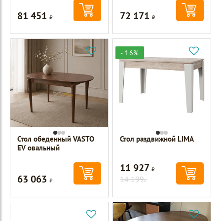
81 451
72 171
Р
Р
- 16%
Стол обеденный VASTO
Стол раздвижной LIMA
EV овальный
11 927
Р
63 063
Р
14 199
Р