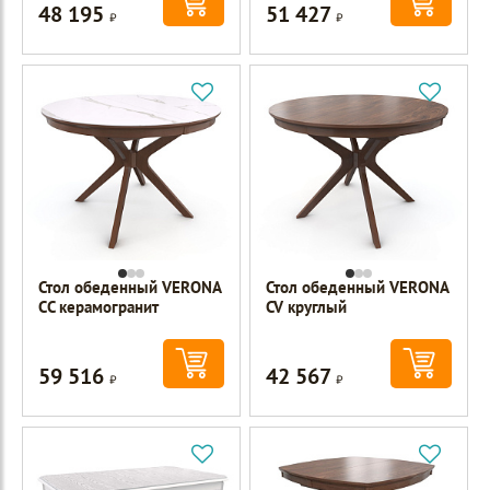
48 195
51 427
Р
Р
Стол обеденный VERONA
Стол обеденный VERONA
CC керамогранит
CV круглый
59 516
42 567
Р
Р