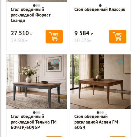
Стол обеденный
Стол обеденный Классик
раскладной Форест -
Сканди
27 510
9 584
Р
Р
39 300
10 576
Р
Р
Стол обеденный
Стол обеденный
раскладной Тельма ГМ
раскладной Аспен ГМ
6093Р/6095Р
6059