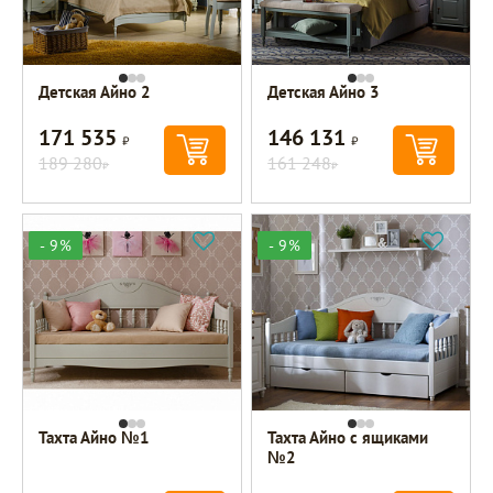
Детская Айно 2
Детская Айно 3
171 535
146 131
Р
Р
189 280
161 248
Р
Р
- 9%
- 9%
Тахта Айно №1
Тахта Айно с ящиками
№2