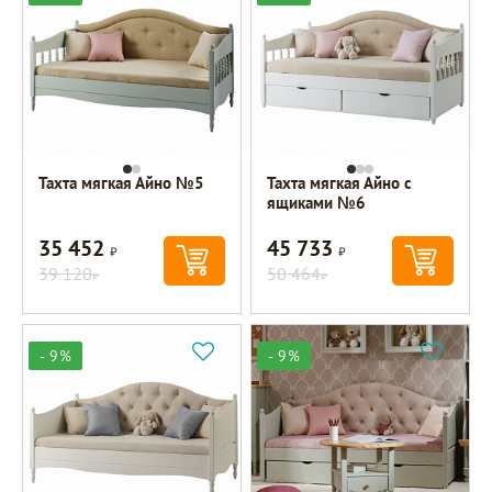
Тахта мягкая Айно №5
Тахта мягкая Айно с
ящиками №6
35 452
45 733
Р
Р
39 120
50 464
Р
Р
- 9%
- 9%