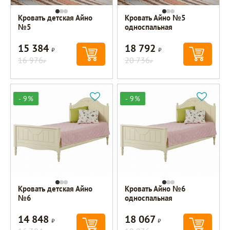
Кровать детская Айно
Кровать Айно №5
№5
односпальная
15 384
18 792
Р
Р
16 976
20 736
Р
Р
- 9%
- 9%
Кровать детская Айно
Кровать Айно №6
№6
односпальная
14 848
18 067
Р
Р