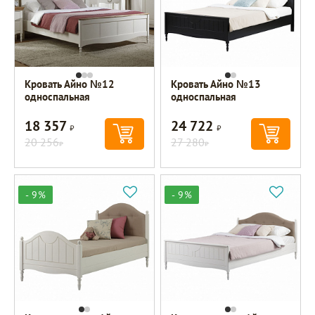
Кровать Айно №12
Кровать Айно №13
односпальная
односпальная
18 357
24 722
Р
Р
20 256
27 280
Р
Р
- 9%
- 9%