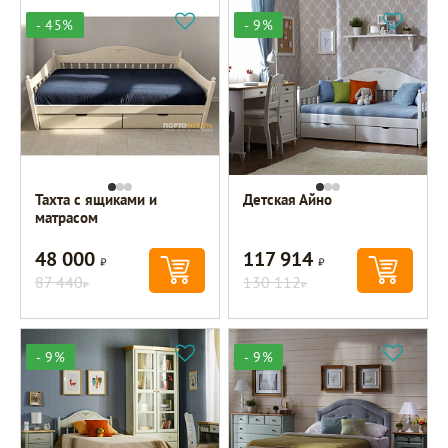
- 45%
- 9%
Тахта с ящиками и
Детская Айно
матрасом
48 000
117 914
Р
Р
87 440
130 112
Р
Р
- 9%
- 9%