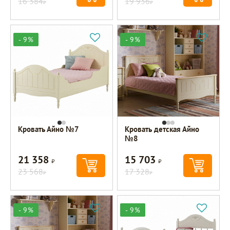
16 384
19 936
Р
Р
- 9%
- 9%
Кровать Айно №7
Кровать детская Айно
№8
21 358
15 703
Р
Р
23 568
17 328
Р
Р
- 9%
- 9%