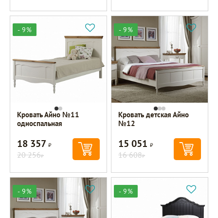
- 9%
- 9%
Кровать Айно №11
Кровать детская Айно
односпальная
№12
18 357
15 051
Р
Р
20 256
16 608
Р
Р
- 9%
- 9%