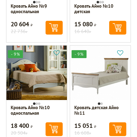
Кровать Айно №9
Кровать Айно №10
односпальная
детская
20 604
15 080
Р
Р
22 736
16 640
Р
Р
- 9%
- 9%
Кровать Айно №10
Кровать детская Айно
односпальная
№11
18 400
15 051
Р
Р
20 304
16 608
Р
Р