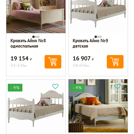
Кровать Айно №8
Кровать Айно №9
односпальная
детская
19 154
16 907
Р
Р
21 136
18 656
Р
Р
- 9%
- 9%