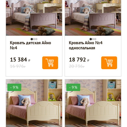
Кровать детская Айно
Кровать Айно №4
№4
односпальная
15 384
18 792
Р
Р
16 976
20 736
Р
Р
- 9%
- 9%