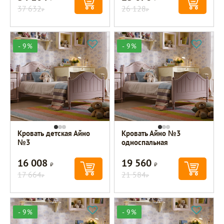
37 632
26 128
Р
Р
- 9%
- 9%
Кровать детская Айно
Кровать Айно №3
№3
односпальная
16 008
19 560
Р
Р
17 664
21 584
Р
Р
- 9%
- 9%