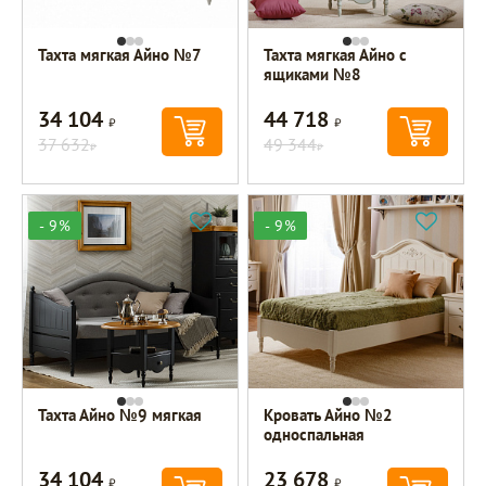
Тахта мягкая Айно №7
Тахта мягкая Айно с
ящиками №8
34 104
44 718
Р
Р
37 632
49 344
Р
Р
- 9%
- 9%
Тахта Айно №9 мягкая
Кровать Айно №2
односпальная
34 104
23 678
Р
Р