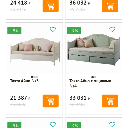
24 418
36 032
Р
Р
26 944
39 760
Р
Р
- 9%
- 9%
Тахта Айно №3
Тахта Айно с ящиками
№4
21 387
33 031
Р
Р
23 600
36 448
Р
Р
- 9%
- 9%