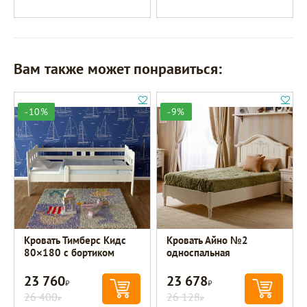
Вам также может понравиться:
-10%
-9%
Кровать Тимберс Кидс
Кровать Айно №2
80×180 с бортиком
односпальная
23 760
23 678
Р
Р
26 400
26 128
Р
Р