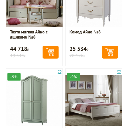
Тахта мягкая Айно с
Комод Айно №8
ящиками №8
44 718
25 534
Р
Р
49 344
28 176
Р
Р
-9%
-9%