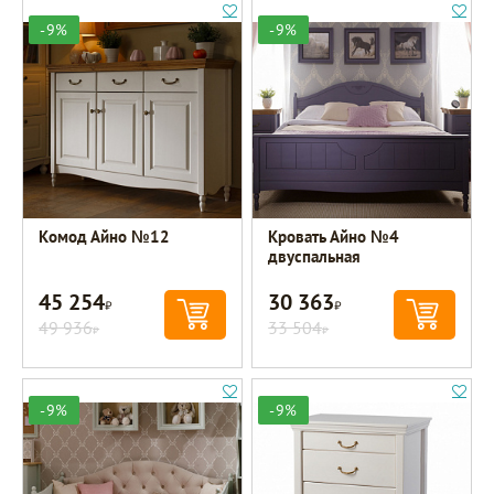
-9%
-9%
Комод Айно №12
Кровать Айно №4
двуспальная
45 254
30 363
Р
Р
49 936
33 504
Р
Р
-9%
-9%