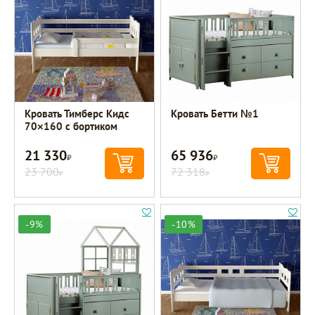
Кровать Тимберс Кидс
Кровать Бетти №1
70×160 с бортиком
21 330
65 936
Р
Р
23 700
72 318
Р
Р
-9%
-10%