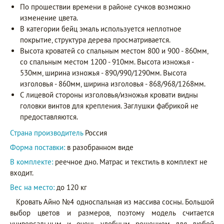
По прошествии времени в районе сучков возможно
изменение цвета.
В категории бейц эмаль используется неплотное
покрытие, структура дерева просматривается.
Высота кроватей со спальным местом 800 и 900 - 860мм,
со спальным местом 1200 - 910мм. Высота изножья -
530мм, ширина изножья - 890/990/1290мм. Высота
изголовья - 860мм, ширина изголовья - 868/968/1268мм.
С лицевой стороны изголовья/изножья кровати видны
головки винтов для крепления. Заглушки фабрикой не
предоставляются.
Страна производитель
Россия
Форма поставки:
в разобранном виде
В комплекте:
реечное дно. Матрас и текстиль в комплект не
входит.
Вес на место:
до 120 кг
Кровать Айно №4 односпальная из массива сосны. Большой
выбор цветов и размеров, поэтому модель считается
универсальным и очень удобным решением для любой