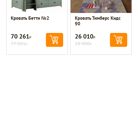
Кровать Бетти №2
Кровать Тимберс Кидс
90
70 261
26 010
Р
Р
77 061
28 900
Р
Р