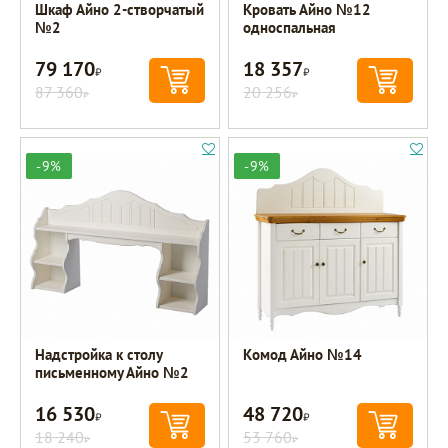
Шкаф Айно 2-створчатый
Кровать Айно №12
№2
односпальная
79 170
18 357
Р
Р
87 360
20 256
Р
Р
-9%
-9%
Надстройка к столу
Комод Айно №14
письменному Айно №2
16 530
48 720
Р
Р
18 240
53 760
Р
Р