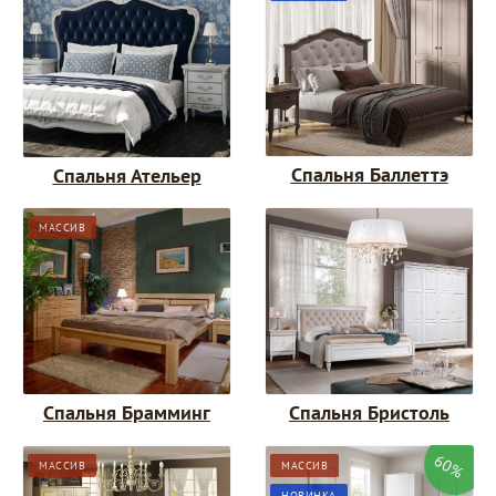
Спальня Баллеттэ
Спальня Ательер
МАССИВ
Спальня Брамминг
Спальня Бристоль
60%
МАССИВ
МАССИВ
НОВИНКА