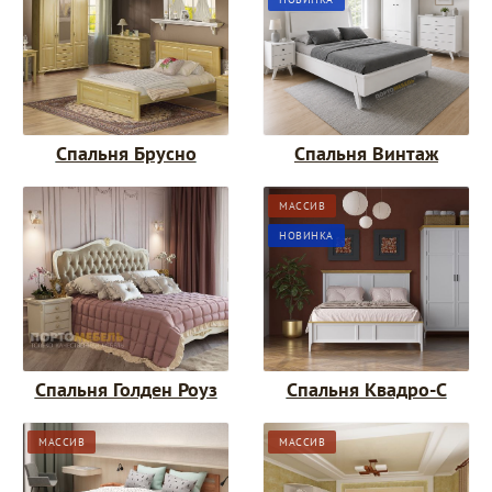
Спальня Брусно
Спальня Винтаж
МАССИВ
НОВИНКА
Спальня Квадро-С
Спальня Голден Роуз
МАССИВ
МАССИВ