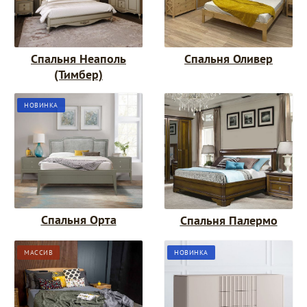
Спальня Оливер
Спальня Неаполь
(Тимбер)
НОВИНКА
Спальня Орта
Спальня Палермо
МАССИВ
НОВИНКА