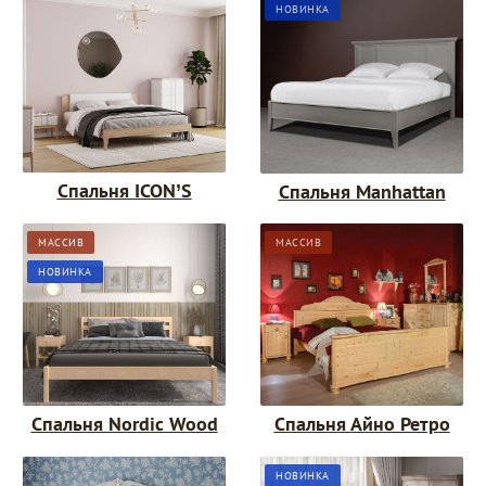
НОВИНКА
Спальня ICON’S
Спальня Manhattan
МАССИВ
МАССИВ
НОВИНКА
Спальня Айно Ретро
Спальня Nordic Wood
НОВИНКА