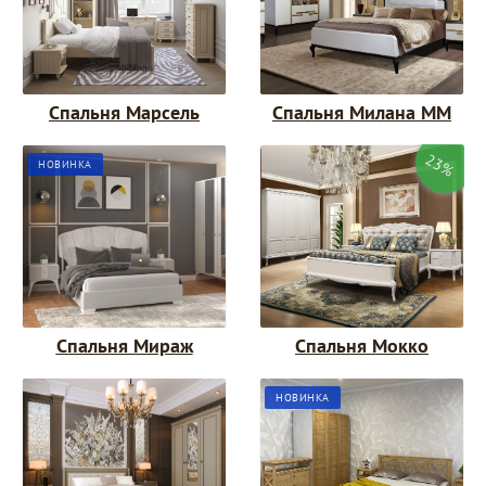
Спальня Марсель
Спальня Милана ММ
23%
НОВИНКА
Спальня Мираж
Спальня Мокко
НОВИНКА