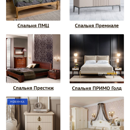
Спальня ПМЦ
Спальня Премиале
Спальня Престиж
Спальня ПРИМО Голд
НОВИНКА