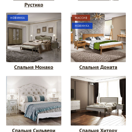
Рустико
НОВИНКА
МАССИВ
НОВИНКА
Спальня Монако
Спальня Доната
Спальня Сильвери
Спальня Хитроу