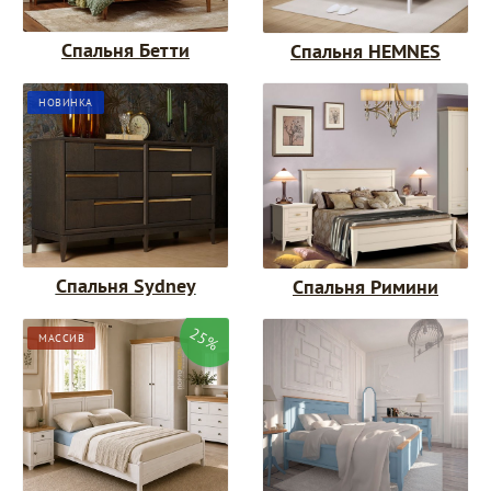
Спальня Бетти
Спальня HEMNES
НОВИНКА
Спальня Sydney
Спальня Римини
25%
МАССИВ