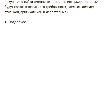
покупателю найти именно те элементы интерьера, которые
будут соответствовать его требованиям, сделают комнату
стильной, оригинальной и неповторимой.
Подробнее