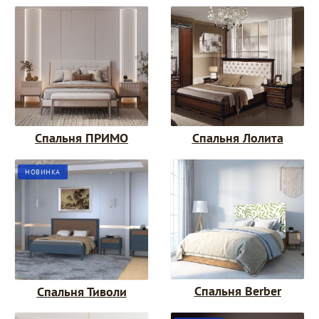
Спальня ПРИМО
Спальня Лолита
НОВИНКА
Спальня Berber
Спальня Тиволи