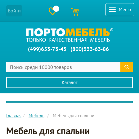
Меню
Войти
(499)653-73-43
(800)333-63-86
Каталог
Главное меню сайта
Главная
Мебель
Мебель для спальни
Мебель для спальни