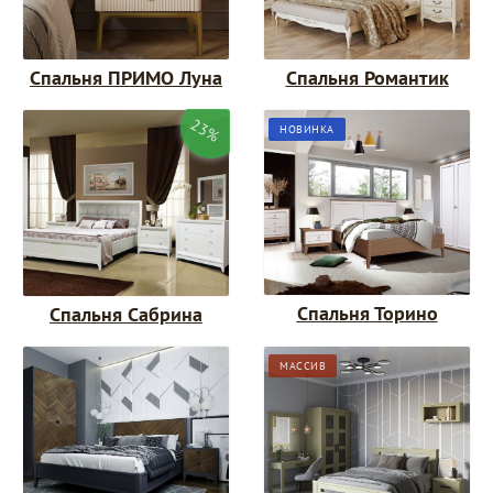
Спальня ПРИМО Луна
Спальня Романтик
23%
НОВИНКА
Спальня Торино
Спальня Сабрина
МАССИВ