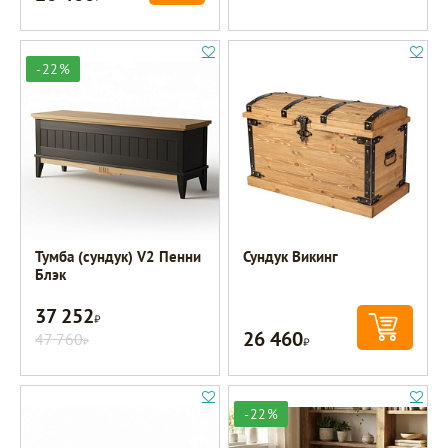
-22%
Тумба (сундук) V2 Пенни
Сундук Викинг
Блэк
37 252
Р
26 460
47 760
Р
Р
-22%