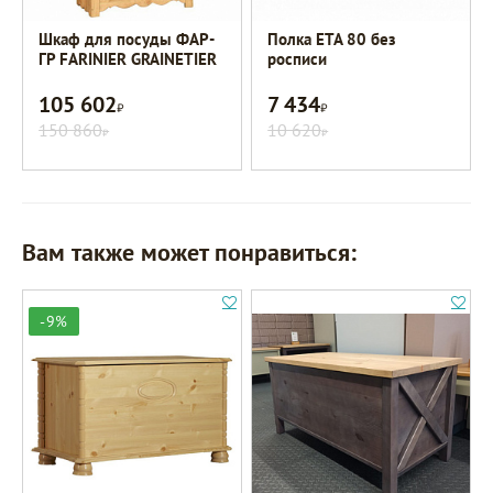
Шкаф для посуды ФАР-
Полка ETA 80 без
ГР FARINIER GRAINETIER
росписи
105 602
7 434
Р
Р
150 860
10 620
Р
Р
Вам также может понравиться:
-9%