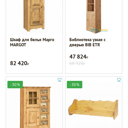
Шкаф для белья Марго
Библиотека узкая с
MARGOT
дверью BIB ETR
47 824
Р
82 420
Р
68 320
Р
-30%
-30%