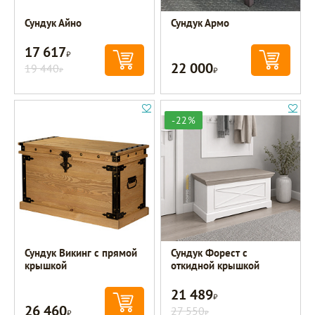
Сундук Айно
Сундук Армо
17 617
Р
22 000
19 440
Р
Р
-22%
Сундук Викинг с прямой
Сундук Форест с
крышкой
откидной крышкой
21 489
Р
26 460
Р
27 550
Р