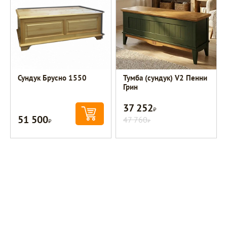
Сундук Брусно 1550
Тумба (сундук) V2 Пенни
Грин
37 252
Р
51 500
Р
47 760
Р