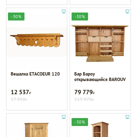
-30%
-30%
Вешалка ETACOEUR 120
Бар Бароу
открывающийся BAROUV
12 537
79 779
Р
Р
17 910
113 970
Р
Р
-30%