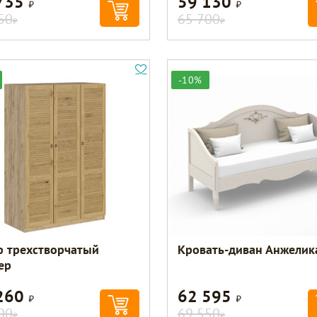
735
59 130
Р
Р
50
65 700
Р
Р
-10%
 трехстворчатый
Кровать-диван Анжелик
ер
260
62 595
Р
Р
00
69 550
Р
Р