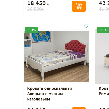
18 450
42 
Р
20 500
46 9
Р
-10%
-10%
Кровать односпальная
Кров
Авиньон с мягким
Рими
изголовьем