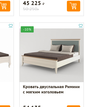
45 225
Р
50 250
Р
-10%
Кровать двуспальная Римини
с мягким изголовьем