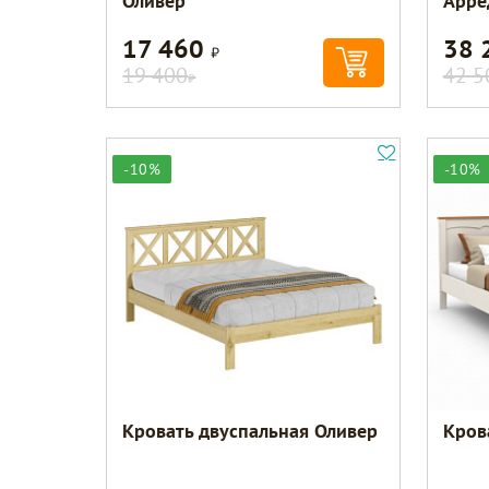
Оливер
Арре
17 460
38 
Р
19 400
42 5
Р
-10%
-10%
Кровать двуспальная Оливер
Кров