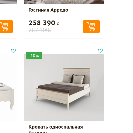
Гостиная Арредо
258 390
Р
287 100
Р
-10%
Кровать односпальная