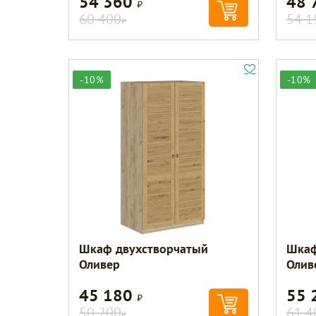
54 360
48 
Р
60 400
54 1
Р
-10%
-10%
Шкаф двухстворчатый
Шкаф
Оливер
Олив
45 180
55 
Р
50 200
61 4
Р