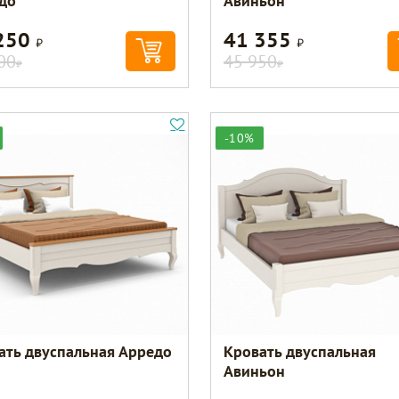
до
Авиньон
250
41 355
Р
Р
00
45 950
Р
Р
-10%
ать двуспальная Арредо
Кровать двуспальная
Авиньон