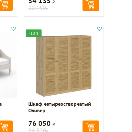
54 135
Р
60 150
Р
-10%
а
Шкаф четырехстворчатый
Оливер
76 050
Р
84 500
Р