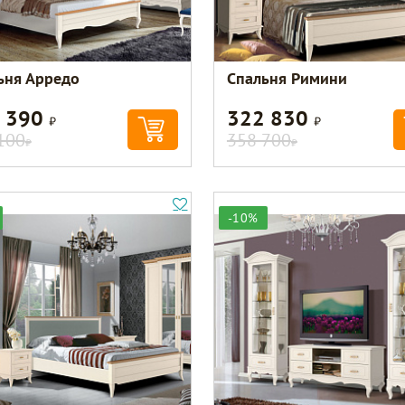
ьня Арредо
Спальня Римини
 390
322 830
Р
Р
100
358 700
Р
Р
-10%