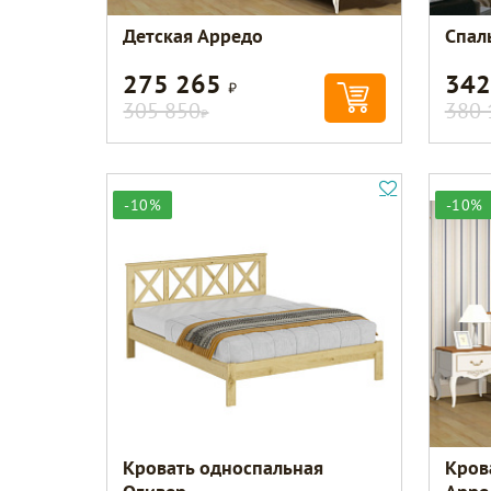
Детская Арредо
Спал
275 265
342
Р
305 850
380 
Р
-10%
-10%
Кровать односпальная
Кров