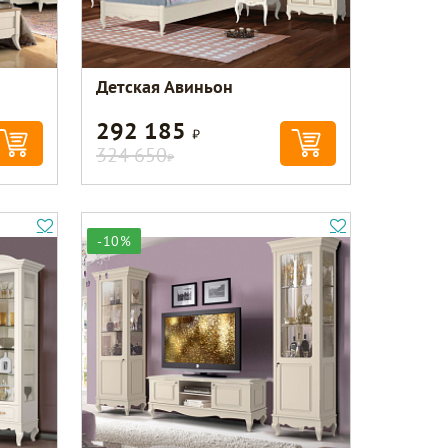
Детская Авиньон
292 185
Р
324 650
Р
-10%