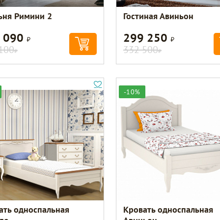
ьня Римини 2
Гостиная Авиньон
 090
299 250
Р
Р
100
332 500
Р
Р
-10%
ать односпальная
Кровать односпальная