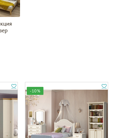
екция
вер
-10%