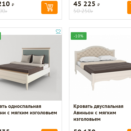
210
45 225
Р
Р
00
50 250
Р
Р
-10%
ать односпальная
Кровать двуспальная
ни с мягким изголовьем
Авиньон с мягким
изголовьем