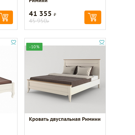
Римини
41 355
Р
45 950
Р
-10%
Кровать двуспальная Римини