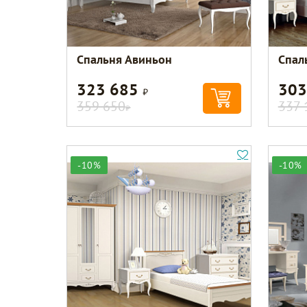
Спальня Авиньон
Спал
323 685
303
Р
359 650
337 
Р
-10%
-10%