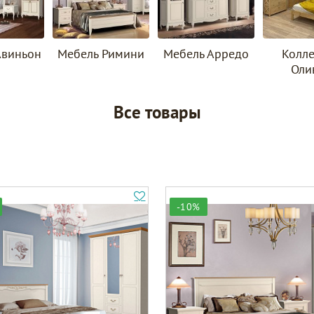
Авиньон
Мебель Римини
Мебель Арредо
Колл
Оли
Все товары
-10%