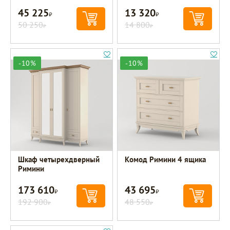
45 225
13 320
Р
Р
50 250
14 800
Р
Р
-10%
-10%
Шкаф четырехдверный
Комод Римини 4 ящика
Римини
173 610
43 695
Р
Р
192 900
48 550
Р
Р