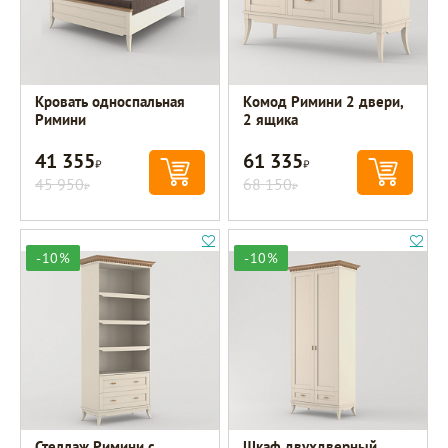
Кровать односпальная
Комод Римини 2 двери,
Римини
2 ящика
41 355
61 335
Р
Р
45 950
68 150
Р
Р
-10%
-10%
Стеллаж Римини с
Шкаф двухдверный