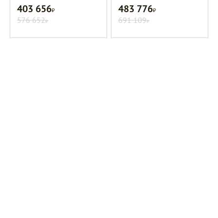
403 656
483 776
Р
Р
576 652
691 109
Р
Р