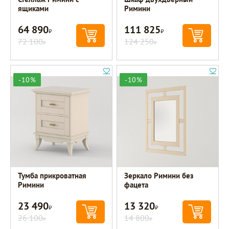
ящиками
Римини
64 890
111 825
Р
Р
72 100
124 250
Р
Р
-10%
-10%
Тумба прикроватная
Зеркало Римини без
Римини
фацета
23 490
13 320
Р
Р
26 100
14 800
Р
Р