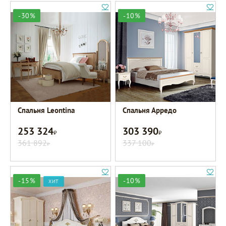
-30%
-10%
Спальня Leontina
Спальня Арредо
253 324
303 390
Р
Р
361 892
337 100
Р
Р
-15%
-10%
ХИТ