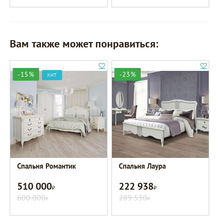
Вам также может понравиться:
-15%
-23%
ХИТ
Спальня Романтик
Спальня Лаура
510 000
222 938
Р
Р
600 000
289 530
Р
Р