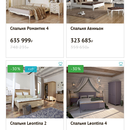
Спальня Романтик 4
Спальня Авиньон
635 999
323 685
Р
Р
748 235
359 650
Р
Р
-30%
-30%
ХИТ
Спальня Leontina 2
Спальня Leontina 4