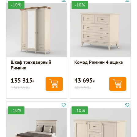
-10%
-10%
Шкаф трехдверный
Комод Римини 4 ящика
Римини
135 315
43 695
Р
Р
150 350
48 550
Р
Р
-10%
-10%