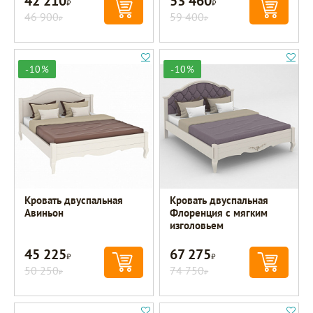
42 210
53 460
46 900
59 400
Р
Р
-10%
-10%
Кровать двуспальная
Кровать двуспальная
Авиньон
Флоренция с мягким
изголовьем
45 225
67 275
Р
Р
50 250
74 750
Р
Р