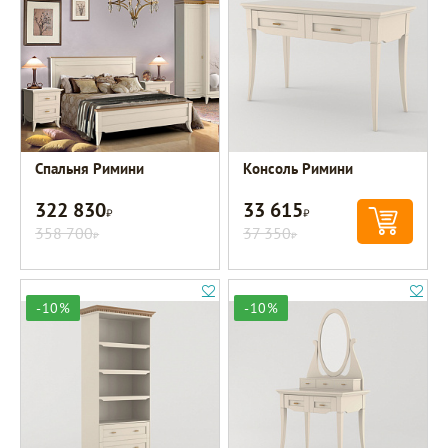
Спальня Римини
Консоль Римини
322 830
33 615
Р
Р
358 700
37 350
Р
Р
-10%
-10%