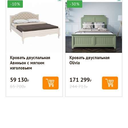
-10%
-30%
Кровать двуспальная
Кровать двуспальная
Авиньон с мягким
Olivia
изголовьем
59 130
171 299
Р
Р
65 700
244 713
Р
Р