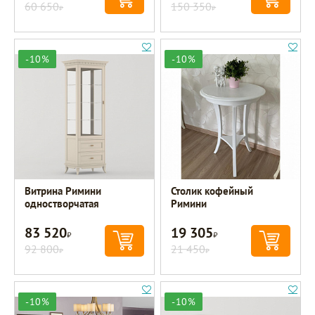
60 650
150 350
Р
Р
-10%
-10%
Витрина Римини
Столик кофейный
одностворчатая
Римини
83 520
19 305
Р
Р
92 800
21 450
Р
Р
-10%
-10%