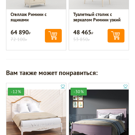
Стеллаж Римини с
Туалетный столик с
ящиками
зеркалом Римини узкий
64 890
48 465
Р
Р
72 100
53 850
Р
Р
Вам также может понравиться:
-12%
-30%