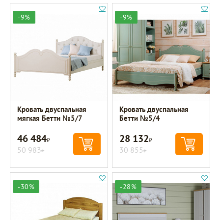
-9%
-9%
Кровать двуспальная
Кровать двуспальная
мягкая Бетти №5/7
Бетти №5/4
46 484
28 132
Р
Р
50 983
30 855
Р
Р
-30%
-28%