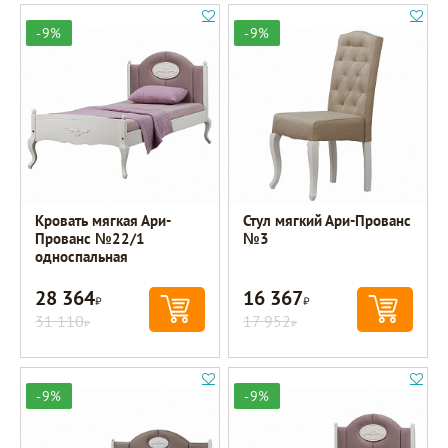
-9%
-9%
Кровать мягкая Ари-
Стул мягкий Ари-Прованс
Прованс №22/1
№3
односпальная
28 364
16 367
Р
Р
31 110
17 952
Р
Р
-9%
-9%