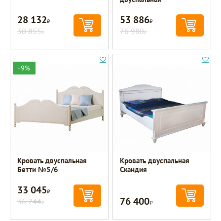
28 132
53 886
Р
Р
30 855
76 980
Р
Р
-9%
Кровать двуспальная
Кровать двуспальная
Бетти №5/6
Скандия
33 045
Р
76 400
36 244
Р
Р