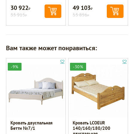
30 922
49 103
Р
Р
33 915
53 856
Р
Р
Вам также может понравиться:
-9%
-30%
Кровать двуспальная
Кровать LCOEUR
Бетти №7/1
140/160/180/200
двуспальная