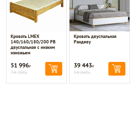
Кровать LMEX
Кровать двуспальная
140/160/180/200 PB
Рандеву
двуспальная с низким
изножьем
51 996
39 443
Р
Р
74 280
54 840
Р
Р