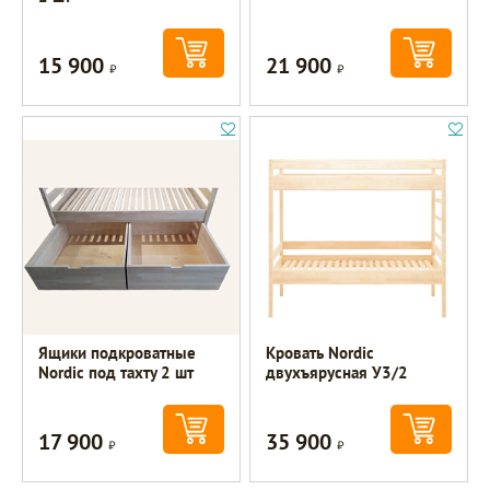
15 900
21 900
Р
Р
Ящики подкроватные
Кровать Nordic
Nordic под тахту 2 шт
двухъярусная У3/2
17 900
35 900
Р
Р