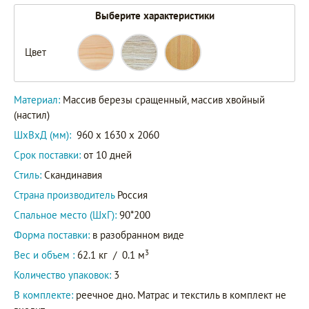
Выберите характеристики
Цвет
Материал:
Массив березы сращенный, массив хвойный
(настил)
ШxВxД (мм):
960 x 1630 x 2060
Срок поставки:
от 10 дней
Стиль:
Скандинавия
Страна производитель
Россия
Спальное место (ШхГ):
90*200
Форма поставки:
в разобранном виде
3
Вес и объем :
62.1 кг
/
0.1 м
Количество упаковок:
3
В комплекте:
реечное дно. Матрас и текстиль в комплект не