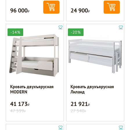
96 000
24 900
Р
Р
-14%
-20%
Кровать двухъярусная
Кровать двухъярусная
MODERN
Лиланд
41 173
21 921
Р
Р
47 599
27 540
Р
Р