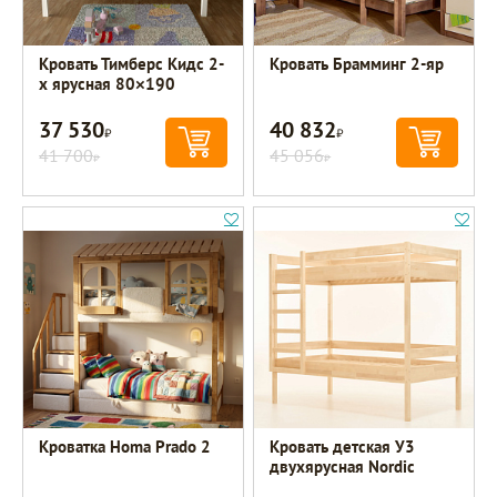
Кровать Тимберс Кидс 2-
Кровать Брамминг 2-яр
х ярусная 80×190
37 530
40 832
Р
Р
41 700
45 056
Р
Р
Кроватка Homa Prado 2
Кровать детская У3
двухярусная Nordic