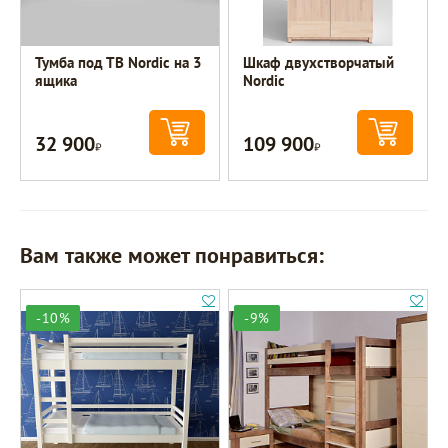
Тумба под ТВ Nordic на 3
Шкаф двухстворчатый
ящика
Nordic
32 900
109 900
Р
Р
Вам также может понравиться:
-10%
-9%