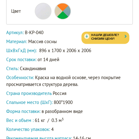
Цвет
Артикул:
В-КР-040
Материал:
Массив сосны
ШxВxГxД (мм):
896 x 1700 x 2006 x 2006
Срок поставки:
от 14 дней
Стиль:
Скандинавия
Особенности:
Краска на водной основе, через покрытие
просматривается структура дерева.
Страна производитель
Россия
Спальное место (ШхГ):
800*1900
Форма поставки:
в разобранном виде
3
Вес и объем :
61 кг
/
0.3 м
Количество упаковок:
4
Рекомендуемая высота матраса:
14-16 см