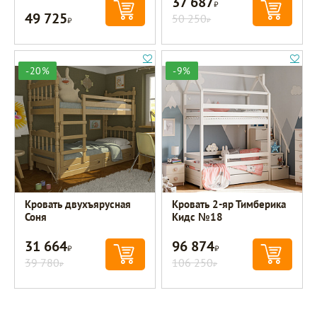
37 687
Р
49 725
Р
50 250
Р
-20%
-9%
Кровать двухъярусная
Кровать 2-яр Тимберика
Соня
Кидс №18
31 664
96 874
Р
Р
39 780
106 250
Р
Р