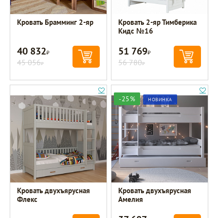
Кровать Брамминг 2-яр
Кровать 2-яр Тимберика
Кидс №16
40 832
51 769
Р
Р
45 056
56 780
Р
Р
-25%
НОВИНКА
Кровать двухъярусная
Кровать двухъярусная
Флекс
Амелия