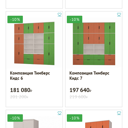
-10%
-10%
Композиция Тимберс
Композиция Тимберс
Кидс 6
Кидс 7
181 080
197 640
Р
Р
201 200
219 600
Р
Р
-10%
-10%