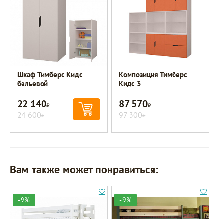
Шкаф Тимберс Кидс
Композиция Тимберс
бельевой
Кидс 3
22 140
87 570
Р
Р
24 600
97 300
Р
Р
Вам также может понравиться:
-9%
-9%