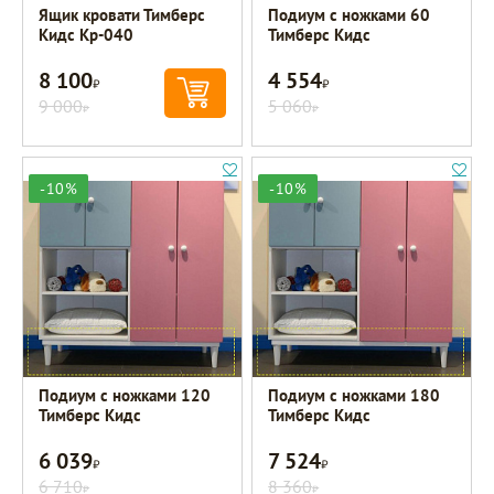
Ящик кровати Тимберс
Подиум с ножками 60
Кидс Кр-040
Тимберс Кидс
8 100
4 554
Р
Р
9 000
5 060
Р
Р
-10%
-10%
Подиум с ножками 120
Подиум с ножками 180
Тимберс Кидс
Тимберс Кидс
6 039
7 524
Р
Р
6 710
8 360
Р
Р