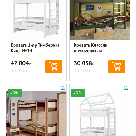
Кровать 2-яр Тимберика
Кровать Классик
Кидс №14
двухъярусная
42 004
30 058
Р
Р
46 070
33 168
Р
Р
-9%
-9%