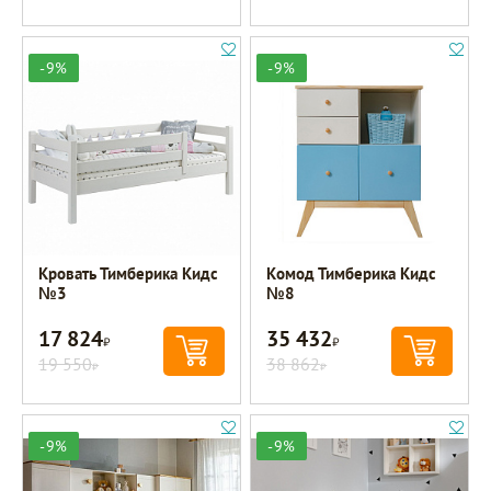
-9%
-9%
Кровать Тимберика Кидс
Комод Тимберика Кидс
№3
№8
17 824
35 432
Р
Р
19 550
38 862
Р
Р
-9%
-9%