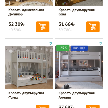
Кровать односпальная
Кровать двухъярусная
Джуниор
Соня
32 309
31 664
Р
Р
40 590
39 780
Р
Р
-25%
НОВИНКА
Кровать двухъярусная
Кровать двухъярусная
Флекс
Амелия
37 687
Р