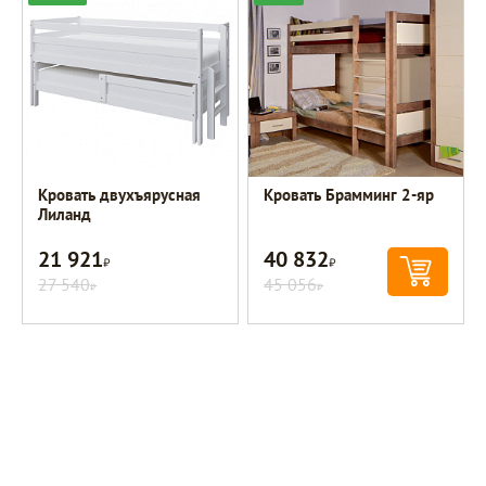
Кровать двухъярусная
Кровать Брамминг 2-яр
Лиланд
21 921
40 832
Р
Р
27 540
45 056
Р
Р