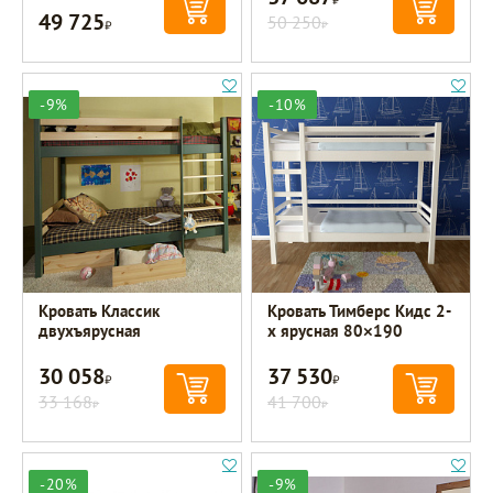
49 725
Р
50 250
Р
-9%
-10%
Кровать Классик
Кровать Тимберс Кидс 2-
двухъярусная
х ярусная 80×190
30 058
37 530
Р
Р
33 168
41 700
Р
Р
-20%
-9%