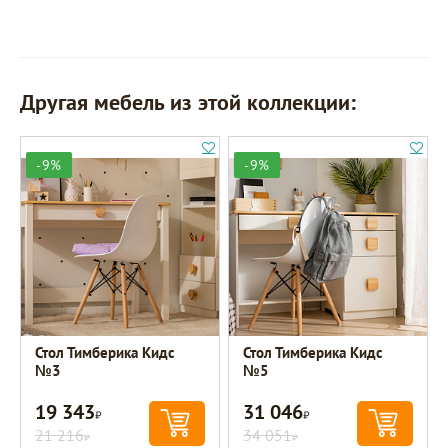
Другая мебель из этой коллекции:
-9%
-9%
Стол Тимберика Кидс
Стол Тимберика Кидс
№3
№5
19 343
31 046
Р
Р
21 216
34 051
Р
Р