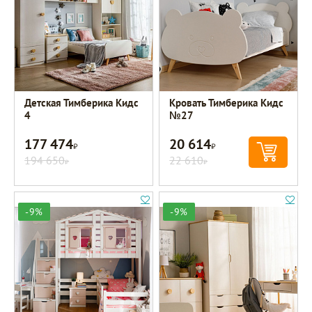
Детская Тимберика Кидс
Кровать Тимберика Кидс
4
№27
177 474
20 614
Р
Р
194 650
22 610
Р
Р
-9%
-9%