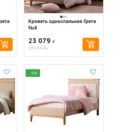
рета
Кровать односпальная Грета
№8
23 079
Р
25 313
Р
- 9%