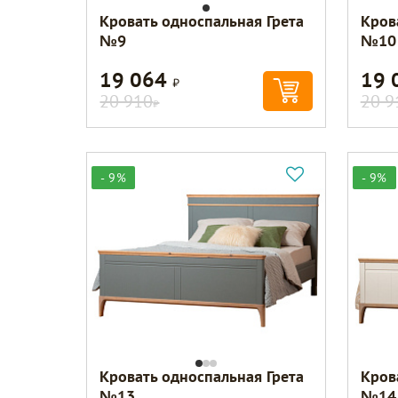
Кровать односпальная Грета
Кров
№9
№10
19 064
19 
Р
20 910
20 9
Р
- 9%
- 9%
Кровать односпальная Грета
Кров
№13
№14