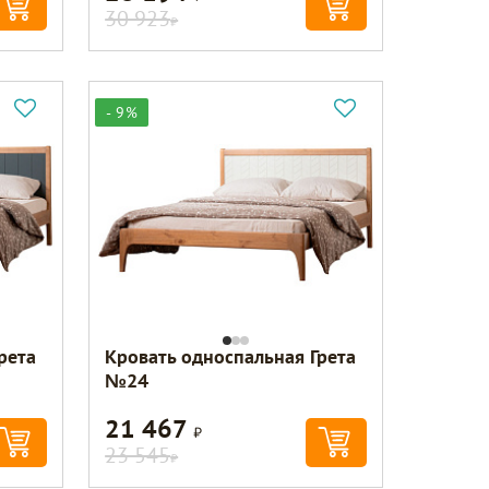
30 923
Р
- 9%
рета
Кровать односпальная Грета
№24
21 467
Р
23 545
Р