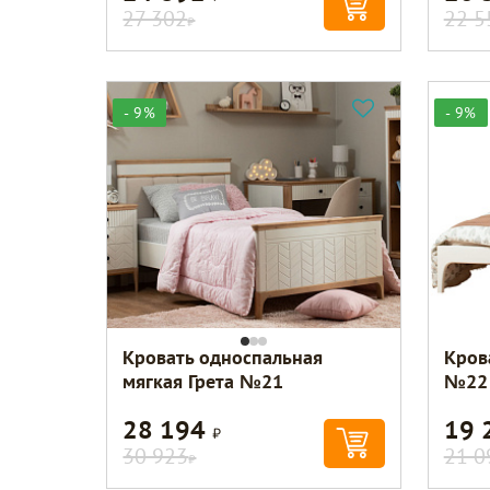
27 302
22 5
Р
- 9%
- 9%
Кровать односпальная
Кров
мягкая Грета №21
№22
28 194
19 
Р
30 923
21 0
Р