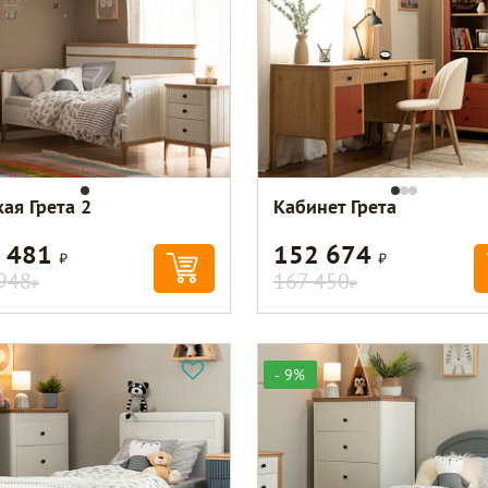
ая Грета 2
Кабинет Грета
 481
152 674
Р
Р
948
167 450
Р
Р
- 9%