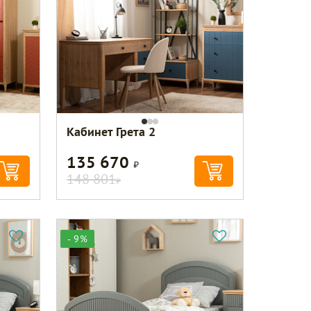
Кабинет Грета 2
135 670
Р
148 801
Р
- 9%