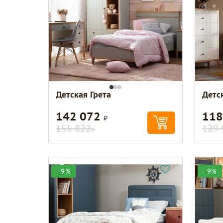
Детская Грета
Детск
142 072
118
Р
155 822
129 
Р
- 9%
- 9%