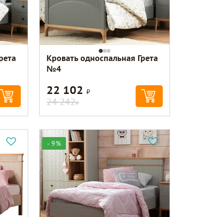
рета
Кровать односпальная Грета
№4
22 102
Р
24 242
Р
- 9%