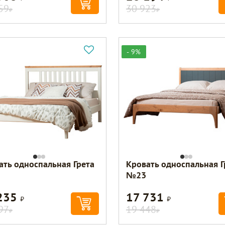
59
30 923
Р
Р
- 9%
ать односпальная Грета
Кровать односпальная Г
№23
235
17 731
Р
Р
97
19 448
Р
Р