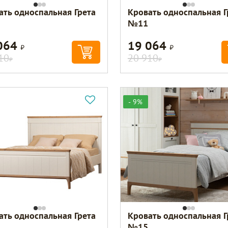
ать односпальная Грета
Кровать односпальная Г
№11
064
19 064
Р
Р
10
20 910
Р
Р
- 9%
ать односпальная Грета
Кровать односпальная Г
№15