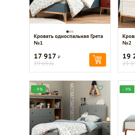
Кровать односпальная Грета
Кров
№1
№2
17 917
19 
Р
19 652
21 1
Р
- 9%
- 9%