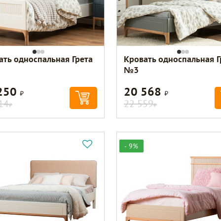
ать односпальная Грета
Кровать односпальная Г
№3
250
20 568
Р
Р
14
22 559
Р
Р
- 9%