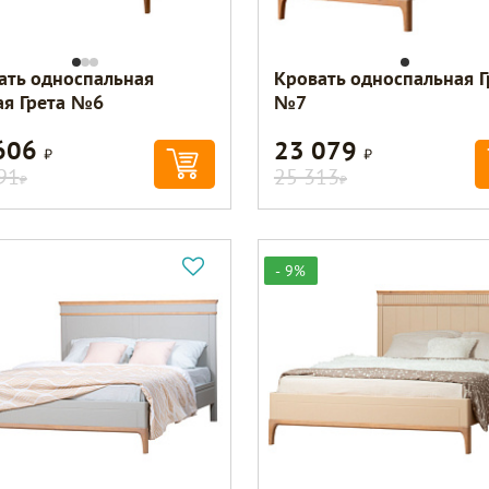
ать односпальная
Кровать односпальная Г
ая Грета №6
№7
606
23 079
Р
Р
91
25 313
Р
Р
- 9%