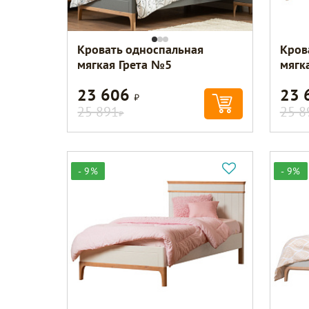
Кровать односпальная
Кров
мягкая Грета №5
мягк
23 606
23 
Р
25 891
25 8
Р
- 9%
- 9%