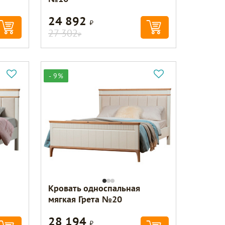
24 892
Р
27 302
Р
- 9%
Кровать односпальная
мягкая Грета №20
28 194
Р