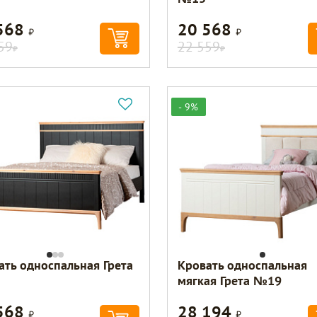
568
20 568
Р
Р
59
22 559
Р
Р
- 9%
ать односпальная Грета
Кровать односпальная
мягкая Грета №19
568
28 194
Р
Р