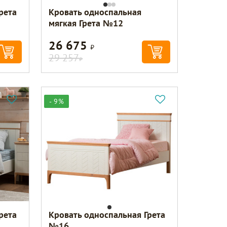
рета
Кровать односпальная
мягкая Грета №12
26 675
Р
29 257
Р
- 9%
рета
Кровать односпальная Грета
№16