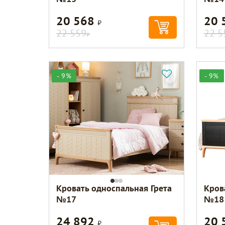
20 568
20 
Р
22 559
22 5
Р
- 9%
- 9%
Кровать односпальная Грета
Кров
№17
№18
24 892
20 
Р